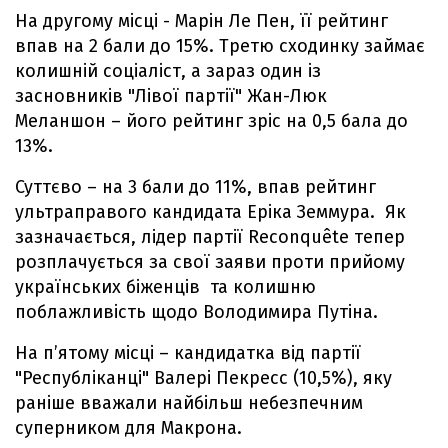
На другому місці - Марін Ле Пен, її рейтинг
впав на 2 бали до 15%. Третю сходинку займає
колишній соціаліст, а зараз один із
засновників "Лівої партії" Жан-Люк
Меланшон – його рейтинг зріс на 0,5 бала до
13%.
Суттєво – на 3 бали до 11%, впав рейтинг
ультраправого кандидата Еріка Земмура. Як
зазначається, лідер партії Reconquête тепер
розплачується за свої заяви проти прийому
українських біженців та колишню
поблажливість щодо Володимира Путіна.
На п’ятому місці – кандидатка від партії
"Республіканці" Валері Пекресс (10,5%), яку
раніше вважали найбільш небезпечним
суперником для Макрона.