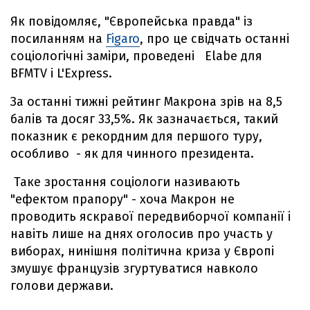
Як повідомляє, "Європейська правда" із
посиланням на
Figaro
, про це свідчать останні
соціологічні заміри, проведені Elabe для
BFMTV і L'Express.
За останні тижні рейтинг Макрона зрів на 8,5
балів та досяг 33,5%. Як зазначається, такий
показник є рекордним для першого туру,
особливо - як для чинного президента.
Таке зростання соціологи називають
"ефектом прапору" - хоча Макрон не
проводить яскравої передвиборчої компанії і
навіть лише на днях оголосив про участь у
виборах, нинішня політична криза у Європі
змушує французів згуртуватися навколо
голови держави.