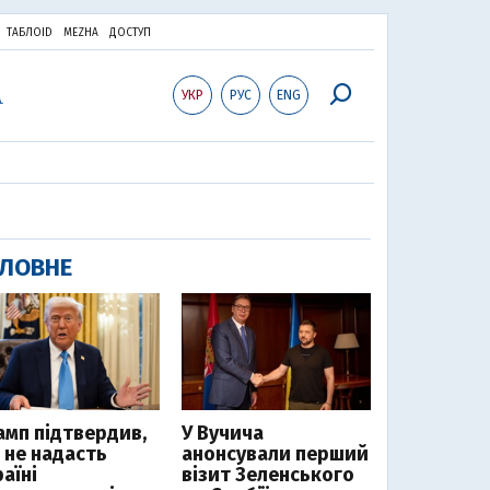
ТАБЛОID
MEZHA
ДОСТУП
УКР
РУС
ENG
ЛОВНЕ
амп підтвердив,
У Вучича
 не надасть
анонсували перший
аїні
візит Зеленського