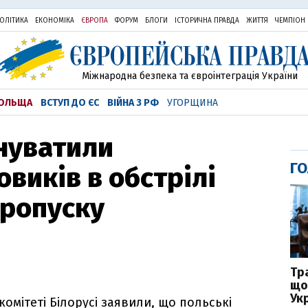
ОЛІТИКА
ЕКОНОМІКА
ЄВРОПА
ФОРУМ
БЛОГИ
ІСТОРИЧНА ПРАВДА
ЖИТТЯ
ЧЕМПІОН
Міжнародна безпека та євроінтеграція України
ОЛЬЩА
ВСТУП ДО ЄС
ВІЙНА З РФ
УГОРЩИНА
инуватили
ГО
виків в обстрілі
пропуску
Тр
що
Укр
мітеті Білорусі заявили, що польські