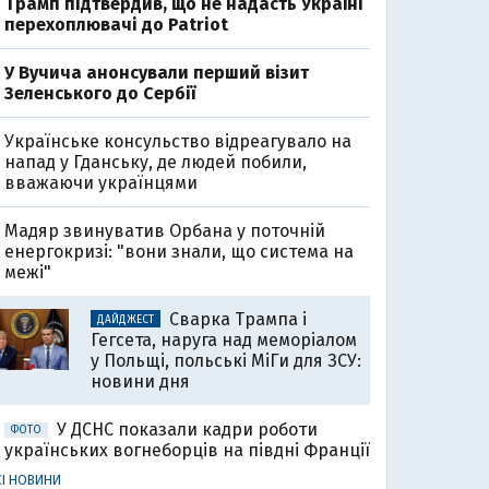
Трамп підтвердив, що не надасть Україні
перехоплювачі до Patriot
У Вучича анонсували перший візит
Зеленського до Сербії
Українське консульство відреагувало на
напад у Гданську, де людей побили,
вважаючи українцями
Мадяр звинуватив Орбана у поточній
енергокризі: "вони знали, що система на
межі"
Сварка Трампа і
ДАЙДЖЕСТ
Гегсета, наруга над меморіалом
у Польщі, польські МіГи для ЗСУ:
новини дня
У ДСНС показали кадри роботи
ФОТО
українських вогнеборців на півдні Франції
СІ НОВИНИ