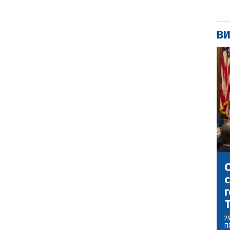
ВИ
С
с
г
2
П