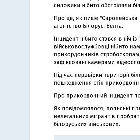
силовики нібито обстріляли бі
Про це, як пише "Європейська 
агентство Білорусі Белта.
Інцидент нібито стався в ніч із 
військовослужбовці нібито нам
прикордонників стробоскопами.
зафіксовані камерами відеосп
Під час перевірки території б
пошкодження стін прикордонних
Про прикордонний інцидент п
Як повідомлялося, польські п
нелегальних мігрантів пробрати
білоруських військових.