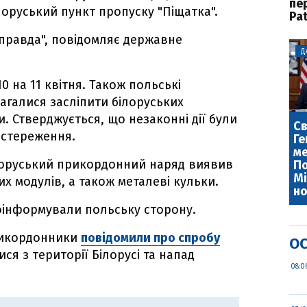
пе
лоруський пункт пропуску "Піщатка".
Pat
правда", повідомляє державне
Д
10 на 11 квітня. Також польські
агалися засліпити білоруських
 Стверджується, що незаконні дії були
Св
остереження.
Ге
ме
ілоруський прикордонний наряд виявив
По
Мі
 модулів, а також металеві кульки.
но
оінформували польську сторону.
рикордонники
повідомили про спробу
ОС
ся з території Білорусі та напад
08:0