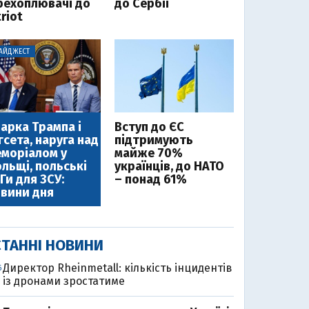
рехоплювачі до
до Сербії
riot
АЙДЖЕСТ
арка Трампа і
Вступ до ЄС
гсета, наруга над
підтримують
моріалом у
майже 70%
льщі, польські
українців, до НАТО
Ги для ЗСУ:
– понад 61%
вини дня
ТАННІ НОВИНИ
Директор Rheinmetall: кількість інцидентів
6
із дронами зростатиме