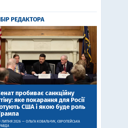
БІР РЕДАКТОРА
енат пробиває санкційну
тіну: яке покарання для Росії
отують США і якою буде роль
Трампа
9 ЛИПНЯ 2026 —
ОЛЬГА КОВАЛЬЧУК
, ЄВРОПЕЙСЬКА
РАВДА