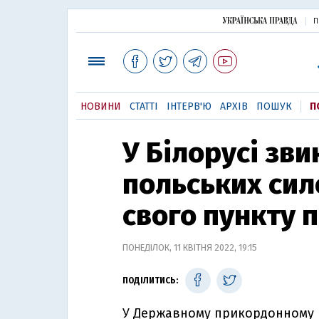
П
НОВИНИ
СТАТТІ
ІНТЕРВ'Ю
АРХІВ
ПОШУК
П
У Білорусі зв
польських сило
свого пункту 
ПОНЕДІЛОК, 11 КВІТНЯ 2022, 19:15
ПОДІЛИТИСЬ:
У Державному прикордонному ко