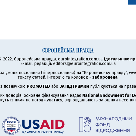
4-2022, Європейська правда, eurointegration.com.ua
(
детальніше пр
E-mail редакції:
editors@eurointegration.com.ua
а умови посилання (гіперпосилання) на "Європейську правду", www.
тексту статей, інтерв'ю та колонок -
заборонена
.
 з позначкою
PROMOTED
або
ЗА ПІДТРИМКИ
публікуються на права
их донорів, основне фінансування надає
National Endowment for 
жуть із ними не погоджуватися, відповідальність за оцінки несе в