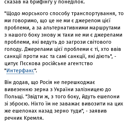
сказав на брифінгу у понеділок.
"Щодо морського способу транспортування, то
ми говоримо, що це не ми є джерелом цієї
проблеми, а за альтернативними маршрутами
з нашого боку знову ж таки не ми є джерелами
проблеми, які ведуть до загрози світового
голоду. Джерелами цієї проблеми є ті, хто ввів
санкції проти нас та самі санкції, які діють", -
цитує Пєскова російське агентство
"
Интерфакс
".
Він додав, що Росія не перешкоджає
вивезенню зерна з України залізницею до
Польщі. "Звідти ж, з того боку, йдуть ешелони
зі зброєю. Ніхто їм не заважає вивозити на цих
же ешелонах назад зерно туди", - заявив
речник Кремля.