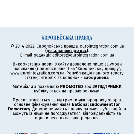
© 2014-2022, Європейська правда, eurointegration.com.ua
(
детальніше про нас
)
.
E-mail редакції:
editors@eurointegration.com.ua
Використання новин з сайту дозволено лише за умови
посилання (гіперпосилання) на "Європейську правду",
www.eurointegration.com.ua. Републікація повного тексту
статей, інтерв'ю та колонок -
заборонена
.
Матеріали з позначкою
PROMOTED
або
ЗА ПІДТРИМКИ
публікуються на правах реклами.
Проєкт втілюється за підтримки міжнародних донорів,
основне фінансування надає
National Endowment for
Democracy
. Донори не мають впливу на зміст публікацій та
можуть із ними не погоджуватися, відповідальність за
оцінки несе виключно редакція.