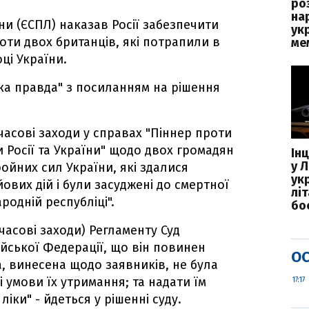
ро
на
и (ЄСПЛ) наказав Росії забезпечити
ук
ти двох британців, які потрапили в
ме
ці України.
ка правда" з посиланням на рішення
асові заходи у справах "Піннер проти
ти Росії та України" щодо двох громадян
Ін
у Л
ройних сил України, які здалися
ук
йових дій і були засуджені до смертної
лі
родній республіці".
бо
часові заходи) Регламенту Суд
ійської Федерації, що він повинен
ОС
, винесена щодо заявників, не була
 умови їх утримання; та надати їм
17:17
іки" - йдеться у рішенні суду.