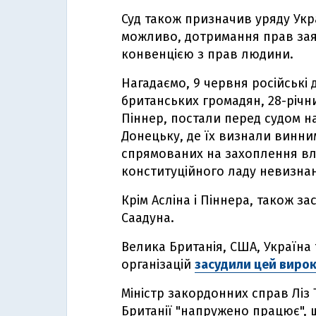
Суд також призначив уряду Укр
можливо, дотримання прав за
конвенцією з прав людини.
Нагадаємо, 9 червня російські
британських громадян, 28-річн
Піннер, постали перед судом на
Донецьку, де їх визнали винним
спрямованих на захоплення вл
конституційного ладу невизнан
Крім Асліна і Піннера, також з
Саадуна.
Велика Британія, США, Україна 
організацій
засудили цей виро
Міністр закордонних справ Ліз
Британії "напружено працює", 