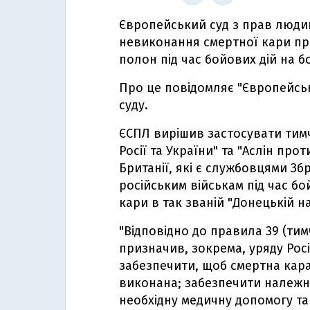
Європейський суд з прав людин
невиконання смертної кари про
полон під час бойових дій на бо
Про це повідомляє "Європейсь
суду.
ЄСПЛ вирішив застосувати тимч
Росії та України" та "Аслін про
Британії, які є службовцями Зб
російським військам під час бо
кари в так званій "Донецькій на
"Відповідно до правила 39 (тим
призначив, зокрема, уряду Рос
забезпечити, щоб смертна кара
виконана; забезпечити належні
необхідну медичну допомогу та л