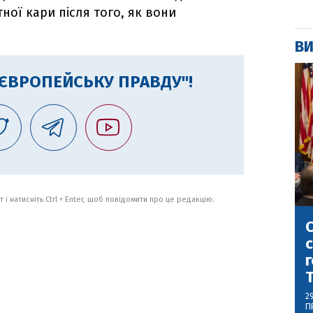
ної кари після того, як вони
ВИ
"ЄВРОПЕЙСЬКУ ПРАВДУ"!
 і натисніть Ctrl + Enter, щоб повідомити про це редакцію.
С
с
г
2
П