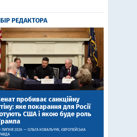
БІР РЕДАКТОРА
енат пробиває санкційну
тіну: яке покарання для Росії
отують США і якою буде роль
Трампа
9 ЛИПНЯ 2026 —
ОЛЬГА КОВАЛЬЧУК
, ЄВРОПЕЙСЬКА
РАВДА