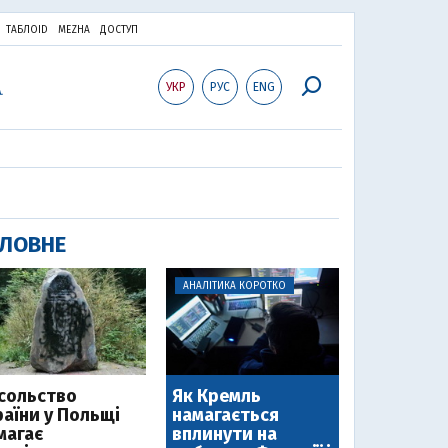
ТАБЛОID
MEZHA
ДОСТУП
УКР
РУС
ENG
ЛОВНЕ
АНАЛІТИКА КОРОТКО
сольство
Як Кремль
раїни у Польщі
намагається
магає
вплинути на