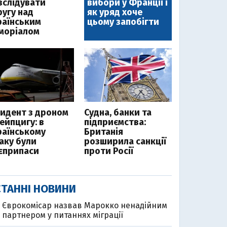
зслідувати
вибори у Франції і
ругу над
як уряд хоче
раїнським
цьому запобігти
моріалом
цидент з дроном
Судна, банки та
ейпцигу: в
підприємства:
раїнському
Британія
таку були
розширила санкції
єприпаси
проти Росії
ТАННІ НОВИНИ
Єврокомісар назвав Марокко ненадійним
партнером у питаннях міграції