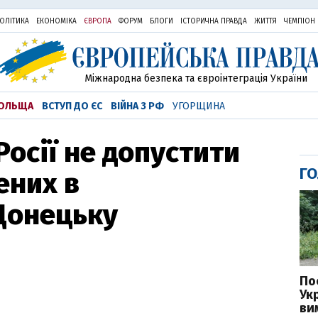
ОЛІТИКА
ЕКОНОМІКА
ЄВРОПА
ФОРУМ
БЛОГИ
ІСТОРИЧНА ПРАВДА
ЖИТТЯ
ЧЕМПІОН
Міжнародна безпека та євроінтеграція України
ОЛЬЩА
ВСТУП ДО ЄС
ВІЙНА З РФ
УГОРЩИНА
Росії не допустити
ГО
ених в
Донецьку
По
Ук
ви