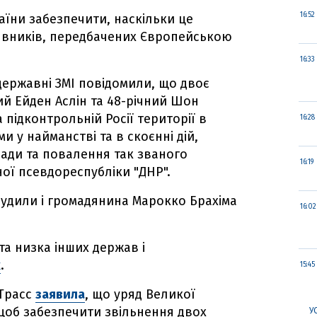
16:52
аїни забезпечити, наскільки це
явників, передбачених Європейською
16:33
 державні ЗМІ повідомили, що двоє
ий Ейден Аслін та 48-річний Шон
 підконтрольній Росії території в
16:28
и у найманстві та в скоєнні дій,
ади та повалення так званого
16:19
ої псевдореспубліки "ДНР".
асудили і громадянина Марокко Брахіма
16:02
та низка інших держав і
к
.
15:45
 Трасс
заявила
, що уряд Великої
щоб забезпечити звільнення двох
У