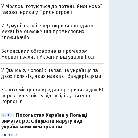
У Молдові готуються до потенційної нової
газової кризи у Придністров’ї
У Румунії на тлі енергокризи погодили
механізм обмеження промислових
споживачів
Зеленський обговорив із прем’єром
Норвегії захист України від ударів Росії
У Гданську чоловік напав на українця та
двох поляків, яких назвав "бандерівцями"
Єврокомісар попередив про ризики для ЄС
через залежність від сусідів у питанні
кордонів
Посольство України у Польщі
ФОТО
вимагає розслідувати наругу над
українським меморіалом
СІ НОВИНИ