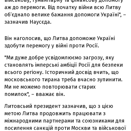
військову, гуманітарну та фінансову допомогу
аж до перемоги. Від початку війни всю Литву
об’єднало велике бажання допомоги Україні", –
зазначив Наусєда.
Він наголосив, що Литва допоможе Україні
здобути перемогу у війні проти Росії.
"Ми дуже добре усвідомлюємо загрозу, яку
становлять імперські амбіції Росії для безпеки
всього регіону. Історичний досвід вчить, що
московського тирана треба вчасно зупинити.
Ми не можемо повторювати старих
помилок", – вважає він.
Литовсьий президент зазначив, що з цією
метою Литва продовжить працювати з
міжнародними партнерами та союзниками для
посилення санкцій проти Москви та військової