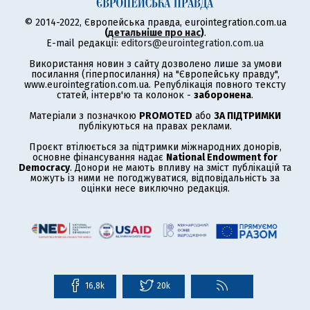
© 2014-2022, Європейська правда, eurointegration.com.ua
(
детальніше про нас
)
.
E-mail редакції:
editors@eurointegration.com.ua
Використання новин з сайту дозволено лише за умови
посилання (гіперпосилання) на "Європейську правду",
www.eurointegration.com.ua. Републікація повного тексту
статей, інтерв'ю та колонок -
заборонена
.
Матеріали з позначкою
PROMOTED
або
ЗА ПІДТРИМКИ
публікуються на правах реклами.
Проєкт втілюється за підтримки міжнародних донорів,
основне фінансування надає
National Endowment for
Democracy
. Донори не мають впливу на зміст публікацій та
можуть із ними не погоджуватися, відповідальність за
оцінки несе виключно редакція.
16,8k
20k