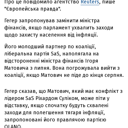
Про це повідомило агентство
Reuters
, пише
"Європейська правда".
Гегер запропонував замінити міністра
фінансів, якщо парламент ухвалить заходи
щодо захисту населення від інфляції.
Його молодший партнер по коаліції,
ліберальна партія SaS, наполягала на
відстороненні міністра фінансів Ігоря
Матовича з липня. Вона погрожувала вийти з
коаліції, якщо Матович не піде до кінця серпня.
Гегер сказав, що Матович, який має конфлікт з
лідером SaS Ріхардом Суліком, може піти у
відставку, якщо спочатку будуть схвалені
заходи для полегшення тягаря інфляції,
запропоновані його правлячою партією
OLANO.