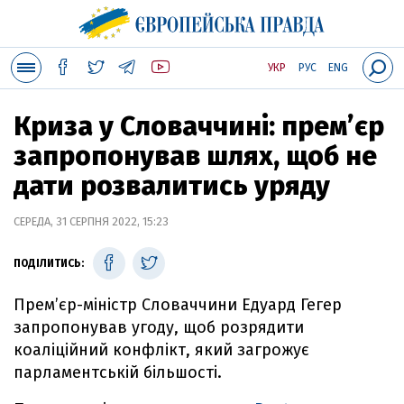
УКР
РУС
ENG
Криза у Словаччині: прем’єр
запропонував шлях, щоб не
дати розвалитись уряду
СЕРЕДА, 31 СЕРПНЯ 2022, 15:23
ПОДІЛИТИСЬ:
Прем’єр-міністр Словаччини Едуард Гегер
запропонував угоду, щоб розрядити
коаліційний конфлікт, який загрожує
парламентській більшості.