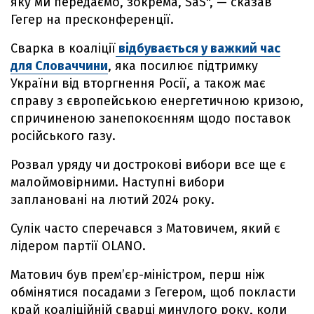
яку ми передаємо, зокрема, SaS", — сказав
Гегер на пресконференції.
Сварка в коаліції
відбувається у важкий час
для Словаччини
, яка посилює підтримку
України від вторгнення Росії, а також має
справу з європейською енергетичною кризою,
спричиненою занепокоєнням щодо поставок
російського газу.
Розвал уряду чи дострокові вибори все ще є
малоймовірними. Наступні вибори
заплановані на лютий 2024 року.
Сулік часто сперечався з Матовичем, який є
лідером партії OLANO.
Матович був прем’єр-міністром, перш ніж
обмінятися посадами з Гегером, щоб покласти
край коаліційній сварці минулого року, коли