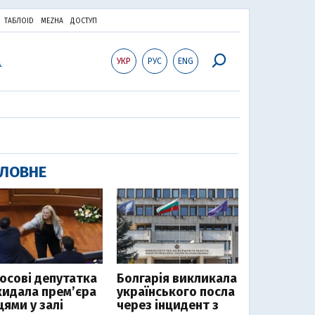
ТАБЛОID
MEZHA
ДОСТУП
УКР
РУС
ENG
ЛОВНЕ
Косові депутатка
Болгарія викликала
кидала прем’єра
українського посла
цями у залі
через інцидент з