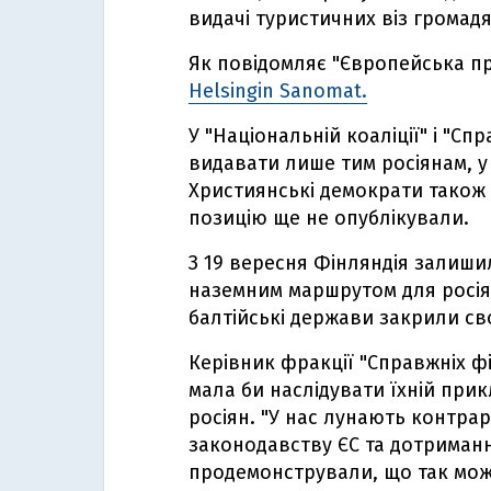
видачі туристичних віз громадя
Як повідомляє "Європейська пра
Helsingin Sanomat.
У "Національній коаліції" і "С
видавати лише тим росіянам, у 
Християнські демократи також 
позицію ще не опублікували.
З 19 вересня Фінляндія залиш
наземним маршрутом для росіян
балтійські держави закрили св
Керівник фракції "Справжніх фі
мала би наслідувати їхній при
росіян. "У нас лунають контра
законодавству ЄС та дотриманн
продемонстрували, що так можн