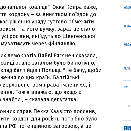
аціональної коаліції" Юкка Копра каже,
09:0
тя кордону – за винятком поїздок до
жає рішення уряду суттєво обмежити
08:44
роком. На його думку, зараз це стало
усі росіяни, які їдуть до Шенгенської
муватимуть через Фінляндію.
08:24
их демократів Пяйві Рясянен сказала,
озицію, але загалом було би логічно,
лад балтійців і Польщі. "Не бачу, щоби
19:48
аження до цих країн. Балтійські
 верховенством права і члени ЄС, і
19:31
шення. Тож я вважаю, що якщо є
 знайти", – сказала депутатка.
У
онних справ Пекка Хаавісто пояснив,
ити кордон для росіян, потрібно було
на РФ потенційною загрозою, а це
ВИ