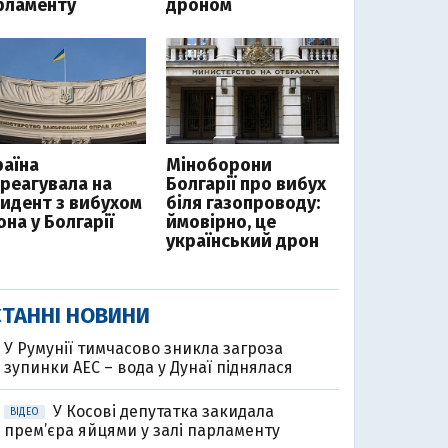
рламенту
дроном
раїна
Міноборони
дреагувала на
Болгарії про вибух
цидент з вибухом
біля газопроводу:
на у Болгарії
ймовірно, це
український дрон
ТАННІ НОВИНИ
У Румунії тимчасово зникла загроза
зупинки АЕС – вода у Дунаї піднялася
У Косові депутатка закидала
ВІДЕО
прем’єра яйцями у залі парламенту