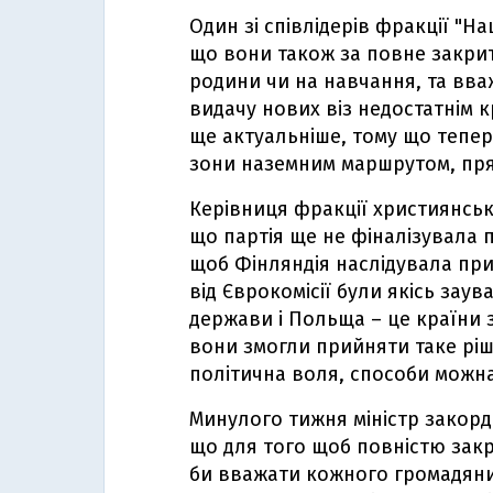
Один зі співлідерів фракції "Н
що вони також за повне закрит
родини чи на навчання, та вва
видачу нових віз недостатнім к
ще актуальніше, тому що тепер 
зони наземним маршрутом, пря
Керівниця фракції християнськ
що партія ще не фіналізувала п
щоб Фінляндія наслідувала прик
від Єврокомісії були якісь заув
держави і Польща – це країни з
вони змогли прийняти таке рі
політична воля, способи можна
Минулого тижня міністр закорд
що для того щоб повністю закр
би вважати кожного громадяни