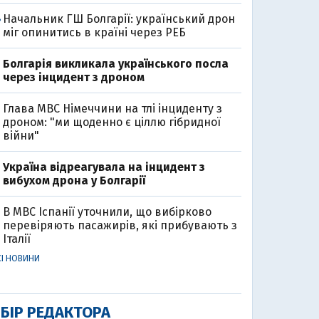
Начальник ГШ Болгарії: український дрон
8
міг опинитись в країні через РЕБ
Болгарія викликала українського посла
через інцидент з дроном
Глава МВС Німеччини на тлі інциденту з
дроном: "ми щоденно є ціллю гібридної
війни"
Україна відреагувала на інцидент з
вибухом дрона у Болгарії
В МВС Іспанії уточнили, що вибірково
перевіряють пасажирів, які прибувають з
Італії
СІ НОВИНИ
БІР РЕДАКТОРА