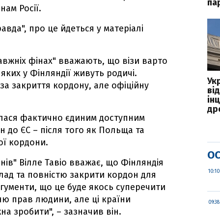
па
нам Росії.
вда", про це йдеться у матеріалі
правжніх фінах" вважають, що візи варто
яких у Фінляндії живуть родичі.
Ук
за закриття кордону, але офіційну
ві
ін
дро
илася фактично єдиним доступним
 до ЄС – після того як Польща та
ої кордони.
ОС
нів" Вілле Тавіо вважає, що Фінляндія
10:10
клад та повністю закрити кордон для
ргументи, що це буде якось суперечити
ю прав людини, але ці країни
09:38
а зробити", – зазначив він.