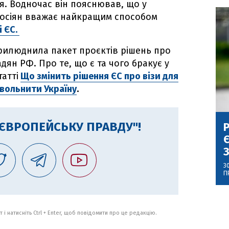
я. Водночас він пояснював, що у
 росіян вважає найкращим способом
і ЄС.
прилюднила пакет проєктів рішень про
дян РФ. Про те, що є та чого бракує у
атті
Що змінить рішення ЄС про візи для
овольнити Україну
.
"ЄВРОПЕЙСЬКУ ПРАВДУ"!
Р
Є
З
3
П
 і натисніть Ctrl + Enter, щоб повідомити про це редакцію.