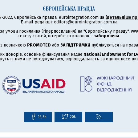
4-2022, Європейська правда, eurointegration.com.ua
(
детальніше пр
E-mail редакції:
editors@eurointegration.com.ua
а умови посилання (гіперпосилання) на "Європейську правду", www.
тексту статей, інтерв'ю та колонок -
заборонена
.
 з позначкою
PROMOTED
або
ЗА ПІДТРИМКИ
публікуються на права
их донорів, основне фінансування надає
National Endowment for 
жуть із ними не погоджуватися, відповідальність за оцінки несе в
16,8k
20k