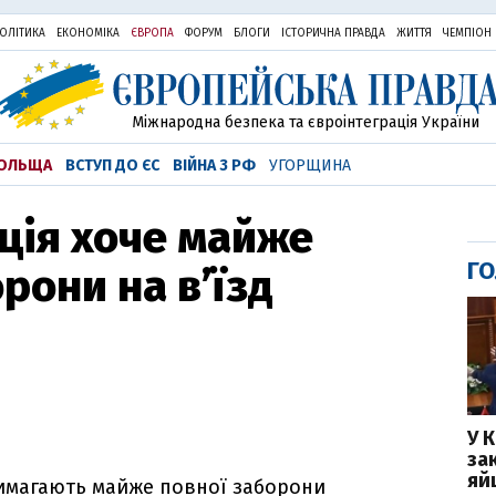
ОЛІТИКА
ЕКОНОМІКА
ЄВРОПА
ФОРУМ
БЛОГИ
ІСТОРИЧНА ПРАВДА
ЖИТТЯ
ЧЕМПІОН
Міжнародна безпека та євроінтеграція України
ОЛЬЩА
ВСТУП ДО ЄС
ВІЙНА З РФ
УГОРЩИНА
ція хоче майже
ГО
рони на в’їзд
У 
за
яй
 вимагають майже повної заборони