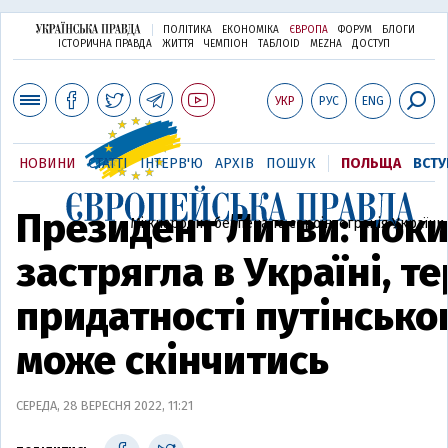
ПОЛІТИКА
ЕКОНОМІКА
ЄВРОПА
ФОРУМ
БЛОГИ
ІСТОРИЧНА ПРАВДА
ЖИТТЯ
ЧЕМПІОН
ТАБЛОID
MEZHA
ДОСТУП
УКР
РУС
ENG
НОВИНИ
СТАТТІ
ІНТЕРВ'Ю
АРХІВ
ПОШУК
ПОЛЬЩА
ВСТУ
Президент Литви: пок
Міжнародна безпека та євроінтеграція України
застрягла в Україні, т
придатності путінсько
може скінчитись
СЕРЕДА, 28 ВЕРЕСНЯ 2022, 11:21