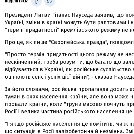
ПОДІЛИТИСЬ:
Президент Литви Гітанас Науседа заявив, що пок
Україні, зміни в країні можуть бути раптовими і 
"термін придатності" кремлівського режиму не н
Про це, як пише "Європейська правда", повідом
"Просто термін придатності цього режиму не нес
нескінченний, треба розуміти, що багато що зале
відбувається в Україні, як російське суспільство 
оцінюють сенс і успіх цієї війни", - сказав Наусед
За його словами, російська пропаганда досить 
туман в очах населення країни, але вона може н
провали країни, коли "труни масово почнуть пр
Росії і велика частина російського населення це 
"І якщо російське населення це помітить, ми ж 
що ситуація в Росії залізобетонна й незмінна. Зм