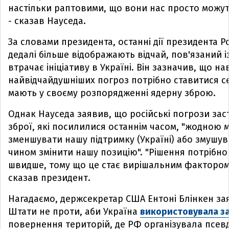
настільки раптовими, що вони нас просто можут
- сказав Науседа.
За словами президента, останні дії президента Ро
дедалі більше відображають відчай, пов'язаний і
втрачає ініціативу в Україні. Він зазначив, що на
найвідчайдушніших погроз потрібно ставитися 
мають у своєму розпорядженні ядерну зброю.
Однак Науседа заявив, що російські погрози за
зброї, які посилилися останнім часом, "жодною 
зменшувати нашу підтримку (Україні) або змушу
чином змінити нашу позицію". "Рішення потрібн
швидше, тому що це стає вирішальним фактором у
сказав президент.
Нагадаємо, держсекретар США Ентоні Блінкен за
Штати не проти, аби Україна
використовувала за
повернення територій, де РФ організувала псе