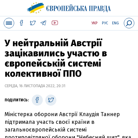
УКР
РУС
ENG
У нейтральній Австрії
зацікавились участю в
європейській системі
колективної ППО
СЕРЕДА, 16 ЛИСТОПАДА 2022, 20:31
ПОДІЛИТИСЬ:
Міністерка оборони Австрії Клаудія Таннер
підтримала участь своєї країни в
загальноєвропейській системі
протиповітряної оборони "Небесний щит", яка