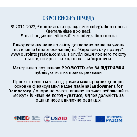
© 2014-2022, Європейська правда, eurointegration.com.ua
(
детальніше про нас
)
.
E-mail редакції:
editors@eurointegration.com.ua
Використання новин з сайту дозволено лише за умови
посилання (гіперпосилання) на "Європейську правду",
www.eurointegration.com.ua. Републікація повного тексту
статей, інтерв'ю та колонок -
заборонена
.
Матеріали з позначкою
PROMOTED
або
ЗА ПІДТРИМКИ
публікуються на правах реклами.
Проєкт втілюється за підтримки міжнародних донорів,
основне фінансування надає
National Endowment for
Democracy
. Донори не мають впливу на зміст публікацій та
можуть із ними не погоджуватися, відповідальність за
оцінки несе виключно редакція.