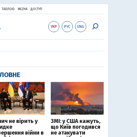
ТАБЛОID
MEZHA
ДОСТУП
УКР
РУС
ENG
ЛОВНЕ
ич не вірить у
ЗМІ: у США кажуть,
идке
що Київ погодився
вершення війни в
не атакувати