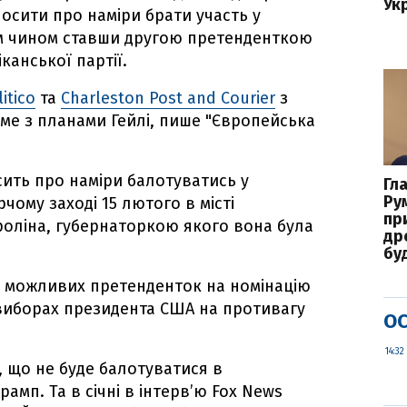
Укр
лосити про наміри брати участь у
м чином ставши другою претенденткою
канської партії.
litico
та
Charleston Post and Courier
з
ме з планами Гейлі, пише "Європейська
ить про наміри балотуватись у
Гл
Ру
ому заході 15 лютого в місті
пр
роліна, губернаторкою якого вона була
дро
бу
з можливих претенденток на номінацію
а виборах президента США на противагу
ОС
14:32
, що не буде балотуватися в
амп. Та в січні в інтерв’ю Fox News