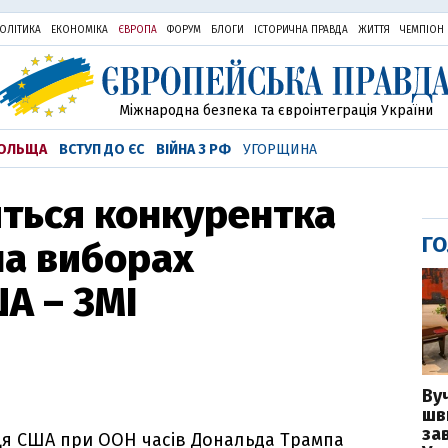
ОЛІТИКА
ЕКОНОМІКА
ЄВРОПА
ФОРУМ
БЛОГИ
ІСТОРИЧНА ПРАВДА
ЖИТТЯ
ЧЕМПІОН
Міжнародна безпека та євроінтеграція України
ОЛЬЩА
ВСТУП ДО ЄС
ВІЙНА З РФ
УГОРЩИНА
иться конкурентка
ГО
на виборах
А – ЗМІ
Вуч
шв
за
я США при ООН часів Дональда Трампа