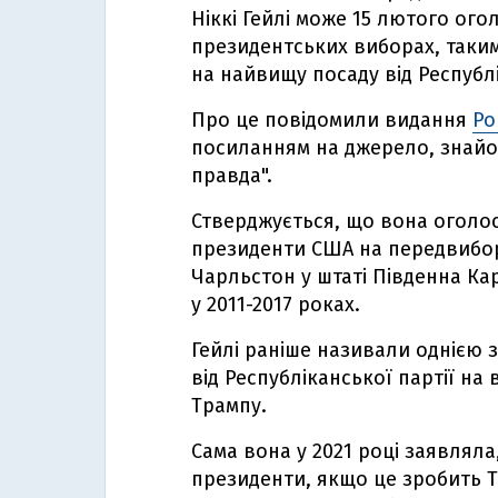
Ніккі Гейлі може 15 лютого ого
президентських виборах, таки
на найвищу посаду від Республі
Про це повідомили видання
Po
посиланням на джерело, знайо
правда".
Стверджується, що вона оголос
президенти США на передвиборч
Чарльстон у штаті Південна Ка
у 2011-2017 роках.
Гейлі раніше називали однією 
від Республіканської партії н
Трампу.
Сама вона у 2021 році заявляла
президенти, якщо це зробить Тр