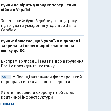
Вучич не вірить у швидке завершення
війни в Україні
Зеленський: було б добре до кінця року
підготувати укладення угоди про ЗВТ з
Сербією
Вучич: бажаємо, щоб Україна відкрила і
закрила всі переговорні кластери на
шляху до ЄС
Експрем'єр Франції заявив про втручання
Росії у президентську гонку
У Польщі затримали фермера, який
ФОТО
переорав свіжий асфальт на дорозі
У Латвії посилили охорону на об’єктах
критичної інфраструктури
СІ НОВИНИ