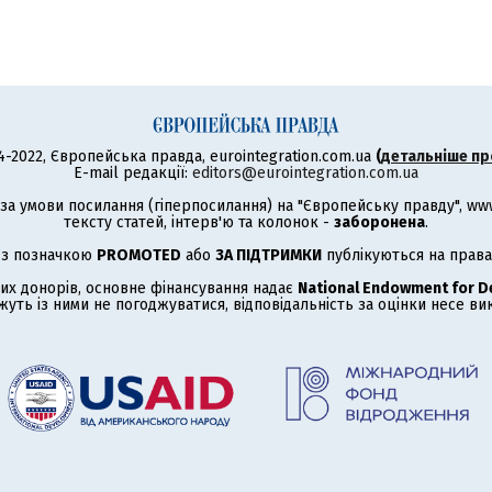
4-2022, Європейська правда, eurointegration.com.ua
(
детальніше пр
E-mail редакції:
editors@eurointegration.com.ua
а умови посилання (гіперпосилання) на "Європейську правду", www.
тексту статей, інтерв'ю та колонок -
заборонена
.
 з позначкою
PROMOTED
або
ЗА ПІДТРИМКИ
публікуються на права
их донорів, основне фінансування надає
National Endowment for 
жуть із ними не погоджуватися, відповідальність за оцінки несе в