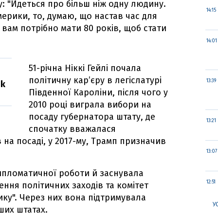
у: "Йдеться про більш ніж одну людину.
14:15
мерики, то, думаю, що настав час для
 вам потрібно мати 80 років, щоб стати
14:01
51-річна Ніккі Гейлі почала
політичну кар’єру в легіслатурі
13:39
ok
Південної Кароліни, після чого у
2010 році виграла вибори на
посаду губернатора штату, де
13:21
спочатку вважалася
 на посаді, у 2017-му, Трамп призначив
13:07
дипломатичної роботи й заснувала
12:51
ення політичних заходів та комітет
ику". Через них вона підтримувала
У
ших штатах.