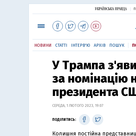
П
НОВИНИ
СТАТТІ
ІНТЕРВ'Ю
АРХІВ
ПОШУК
П
У Трампа з'яв
за номінацію 
президента СШ
СЕРЕДА, 1 ЛЮТОГО 2023, 19:07
ПОДІЛИТИСЬ:
Колишня постійна представниц