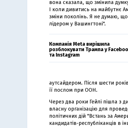
вона сказала, що змінила думк
І коли дивитись на майбутнє А
зміни поколінь. Я не думаю, що
лідером у Вашингтоні".
Компанія Meta вирішила
розблокувати Трампа у Facebo
та Instagram
аутсайдером. Після шести років
її послом при ООН.
Через два роки Гейлі пішла з 
власну організацію для провед
політичних дій "Встань за Амер
кандидатів-республіканців в ін