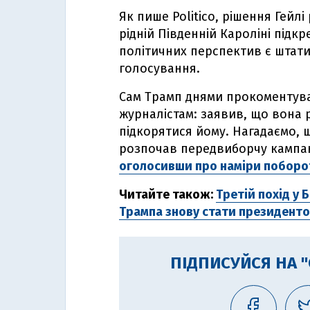
Як пише Politico, рішення Гей
рідній Південній Кароліні підк
політичних перспектив є штати
голосування.
Сам Трамп днями прокоментував
журналістам: заявив, що вона 
підкорятися йому. Нагадаємо,
розпочав передвиборчу кампані
оголосивши про наміри поборот
Читайте також:
Третій похід у 
Трампа знову стати президент
ПІДПИСУЙСЯ НА 