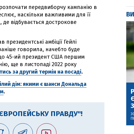
лі розпочати передвиборчу кампанію в
ВИ
реслює, наскільки важливими для її
, де відбувається дострокове
 президентські амбіції Гейлі
раніше говорила, начебто буде
 що 45-ий президент США першим
ю, ще в листопаді 2022 року
ись за другий термін на посаді
.
Білий дім: якими є шанси Дональда
Р
ом
.
Є
З
"ЄВРОПЕЙСЬКУ ПРАВДУ"!
3
П