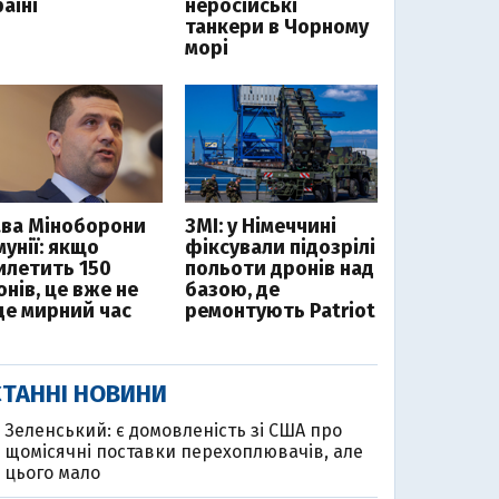
аїні
неросійські
танкери в Чорному
морі
ава Міноборони
ЗМІ: у Німеччині
мунії: якщо
фіксували підозрілі
илетить 150
польоти дронів над
нів, це вже не
базою, де
де мирний час
ремонтують Patriot
ТАННІ НОВИНИ
Зеленський: є домовленість зі США про
щомісячні поставки перехоплювачів, але
цього мало