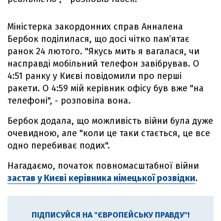
Міністерка закордонних справ Анналена
Бербок поділилася, що досі чітко пам’ятає
ранок 24 лютого. "Якусь мить я вагалася, чи
насправді мобільний телефон завібрував. О
4:51 ранку у Києві повідомили про перші
ракети. О 4:59 мій керівник офісу був вже "на
телефоні", - розповіла вона.
Бербок додала, що можливість війни була дуже
очевидною, але "коли це таки стається, це все
одно перебиває подих".
Нагадаємо, початок повномасштабної війни
застав у Києві керівника німецької розвідки
.
ПІДПИСУЙСЯ НА "ЄВРОПЕЙСЬКУ ПРАВДУ"!