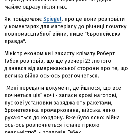
майже одразу після них.
Як повідомляє
Spiegel
, про це вони розповіли
у коментарях для матеріалу до річниці початку
повномасштабної війни, пише "Європейська
правда".
Міністр економіки і захисту клімату Роберт
Габек розповів, що ще увечері 23 лютого
дізнався від американської сторони про те, що
велика війна ось-ось розпочнеться.
"Мені передали документ, де йшлося, що все
почнеться цієї ночі - запаси крові наготові,
пускові установки заряджають ракетами,
бронетехніка промаркована, війська явно
рухаються до кордону. Вже було ясно: війна
ось-ось розпочнеться і стане гіркою
реальністю", - розповів Габек.