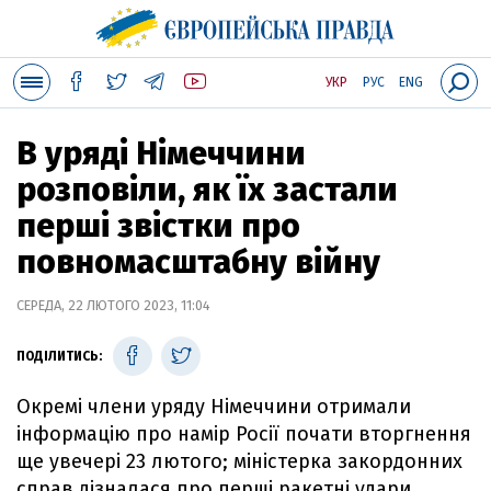
УКР
РУС
ENG
В уряді Німеччини
розповіли, як їх застали
перші звістки про
повномасштабну війну
СЕРЕДА, 22 ЛЮТОГО 2023, 11:04
ПОДІЛИТИСЬ:
Окремі члени уряду Німеччини отримали
інформацію про намір Росії почати вторгнення
ще увечері 23 лютого; міністерка закордонних
справ дізналася про перші ракетні удари