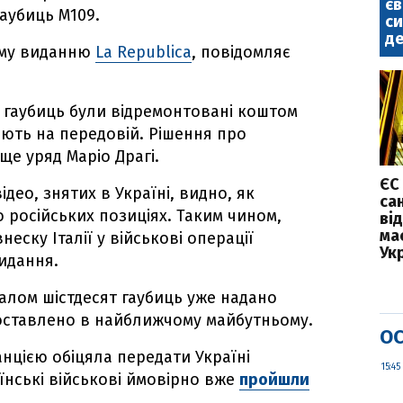
є
гаубиць М109.
с
де
кому виданню
La Republica
, повідомляє
 гаубиць були відремонтовані коштом
ають на передовій. Рішення про
ще уряд Маріо Драгі.
ЄС
ідео, знятих в Україні, видно, як
са
о російських позиціях. Таким чином,
ві
ма
еску Італії у військові операції
Укр
видання.
алом шістдесят гаубиць уже надано
поставлено в найближчому майбутньому.
ОС
анцією обіцяла передати Україні
15:45
нські військові ймовірно вже
пройшли