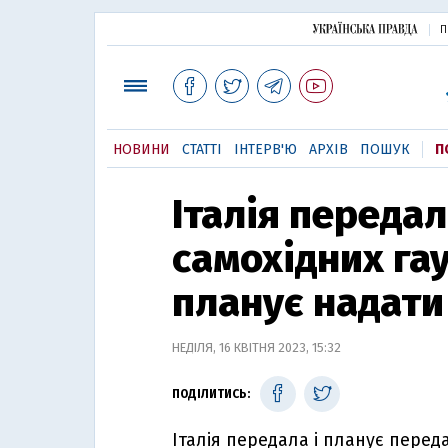
П
НОВИНИ
СТАТТІ
ІНТЕРВ'Ю
АРХІВ
ПОШУК
П
Італія передал
самохідних га
планує надати
НЕДІЛЯ, 16 КВІТНЯ 2023, 15:32
ПОДІЛИТИСЬ:
Італія передала і планує пере