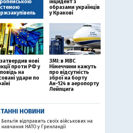
вропейською
інцидент з
истемою
образами українців
ржзакупівель
у Кракові
 затвердив нові
ЗМІ: в МВС
нкції проти РФ у
Німеччини кажуть
дповідь на
про відсутність
совані удари по
зброї на борту
аїні
Ан-124 в аеропорту
Лейпцига
ТАННІ НОВИНИ
Бельгія відправить своїх військових на
навчання НАТО у Гренландії