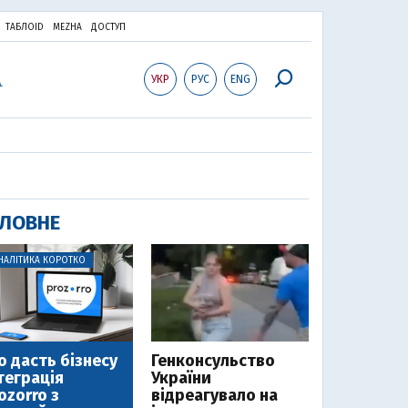
ТАБЛОID
MEZHA
ДОСТУП
УКР
РУС
ENG
ЛОВНЕ
НАЛІТИКА КОРОТКО
 дасть бізнесу
Генконсульство
теграція
України
ozorro з
відреагувало на