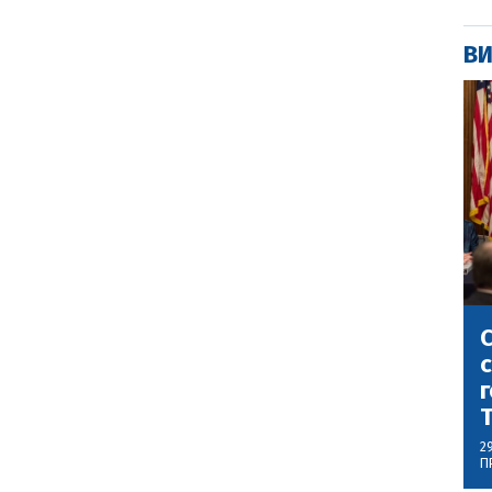
ВИ
С
с
г
2
П