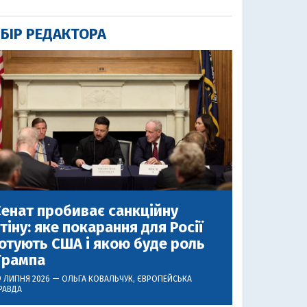
БІР РЕДАКТОРА
енат пробиває санкційну
тіну: яке покарання для Росії
отують США і якою буде роль
Трампа
9 ЛИПНЯ 2026 —
ОЛЬГА КОВАЛЬЧУК
, ЄВРОПЕЙСЬКА
РАВДА