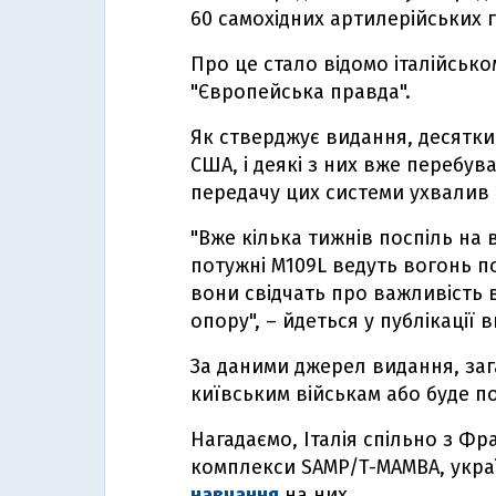
60 самохідних артилерійських 
Про це стало відомо італійсь
"Європейська правда".
Як стверджує видання, десятки
США, і деякі з них вже перебув
передачу цих системи ухвалив 
"Вже кілька тижнів поспіль на в
потужні M109L ведуть вогонь п
вони свідчать про важливість вн
опору", – йдеться у публікації 
За даними джерел видання, заг
київським військам або буде 
Нагадаємо, Італія спільно з Фр
комплекси SAMP/T-MAMBA, украї
навчання
на них.