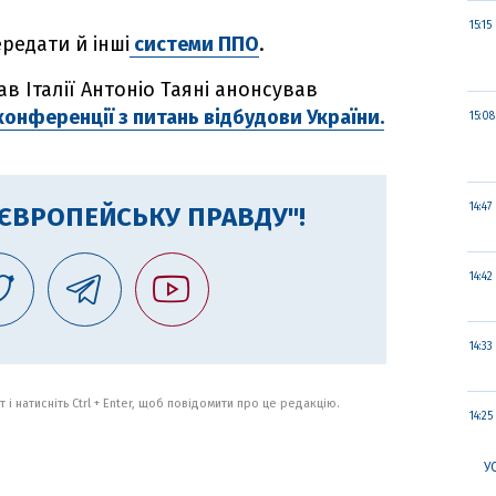
15:15
ередати й інші
системи ППО
.
в Італії Антоніо Таяні анонсував
конференції з питань відбудови України.
15:08
14:47
"ЄВРОПЕЙСЬКУ ПРАВДУ"!
14:42
14:33
 і натисніть Ctrl + Enter, щоб повідомити про це редакцію.
14:25
У