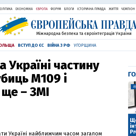
ОЛІТИКА
ЕКОНОМІКА
ЄВРОПА
ФОРУМ
БЛОГИ
ІСТОРИЧНА ПРАВДА
ЖИТТЯ
ЧЕМПІОН
Міжнародна безпека та євроінтеграція України
ОЛЬЩА
ВСТУП ДО ЄС
ВІЙНА З РФ
УГОРЩИНА
а Україні частину
ГО
убиць М109 і
 ще – ЗМІ
А
Що
ін
Pr
дати Україні найближчим часом загалом