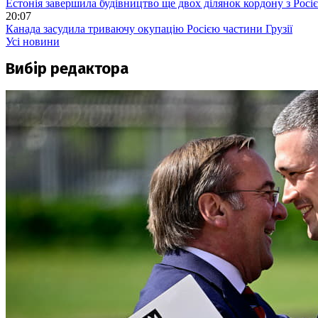
Естонія завершила будівництво ще двох ділянок кордону з Росі
20:07
Канада засудила триваючу окупацію Росією частини Грузії
Усі новини
Вибір редактора