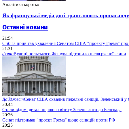
Аналітика коротко
Як французькі медіа досі транслюють пропаганду
Останні новини
21:54
Cибіга привітав ухвалення Сенатом США "проєкту Грема" про 
21:31
фото
Вулиці польського Жешува підтопило після рясної зливи
Дайджест
Сенат США схвалив пекельні санкції, Зеленський у 
20:44
Стали відомі деталі першого візиту Зеленського до Белграда
20:26
Cенат підтримав "проєкт Грема" щодо санкцій проти РФ
20:25