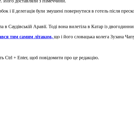
е. Його доставляли з Німеччини.
рбок і її делегація були змушені повернутися в готель після прес
а в Саудівській Аравії. Тоді вона вилетіла в Катар із двогодинни
ався тим самим літаком,
що і його словацька колега Зузана Чап
ь Ctrl + Enter, щоб повідомити про це редакцію.