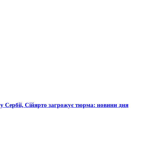
у Сербії, Сійярто загрожує тюрма: новини дня