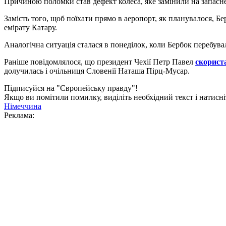
Причиною поломки став дефект колеса, яке замінили на запасн
Замість того, щоб поїхати прямо в аеропорт, як планувалося, Бе
емірату Катару.
Аналогічна ситуація сталася в понеділок, коли Бербок перебувал
Раніше повідомлялося, що президент Чехії Петр Павел
скорист
долучилась і очільниця Словенії Наташа Пірц-Мусар.
Підписуйся на "Європейську правду"!
Якщо ви помітили помилку, виділіть необхідний текст і натисніт
Німеччина
Реклама: