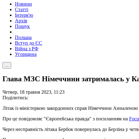
Новини
Статті
Інтерв'ю
Архів
Пошук
Польща
Вступ до ЄС
Війна з РФ
Угорщина
...
Глава МЗС Німеччини затрималась у Ка
Четвер, 18 травня 2023, 11:23
Поділитись:
Літак із міністеркою закордонних справ Німеччини Анналеною Б
Про це повідомляє "Європейська правда" з посиланням на
Focu
Через несправність літака Бербок повернулась до Берліна у четв