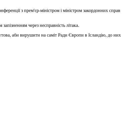
конференції з прем'єр-міністром і міністром закордонних справ
м запізненням через несправність літака.
утова, аби вирушити на саміт Ради Європи в Ісландію, до них