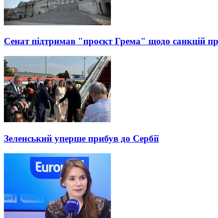
Cенат підтримав "проєкт Грема" щодо санкцій п
Зеленський уперше прибув до Сербії