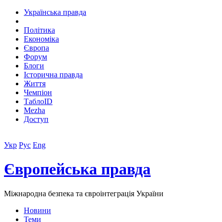
Українська правда
Політика
Економіка
Європа
Форум
Блоги
Історична правда
Життя
Чемпіон
ТаблоID
Mezha
Доступ
Укр
Рус
Eng
Європейська правда
Міжнародна безпека та євроінтеграція України
Новини
Теми