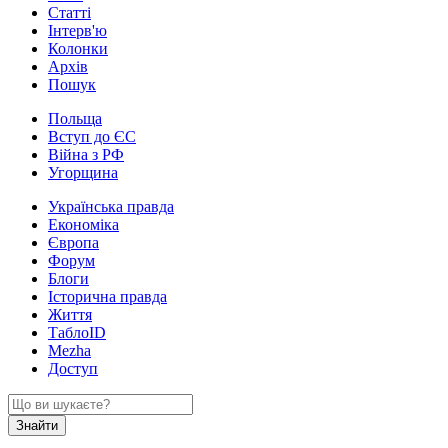
Статті
Інтерв'ю
Колонки
Архів
Пошук
Польща
Вступ до ЄС
Війна з РФ
Угорщина
Українська правда
Економіка
Європа
Форум
Блоги
Історична правда
Життя
ТаблоID
Mezha
Доступ