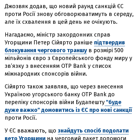
Джозвяк додав, що новий раунд санкцій ЄС
проти Росії знову обговорюватимуть в середу,
але їх схвалення в цей день не очікують.
Нагадаємо, міністр закордонних справ
Угорщини Петер Сійярто раніше
підтвердив
блокування чергового траншу
в розмірі 500
мільйонів євро з Європейського фонду миру у
зв’язку з внесенням OTP Bank у список
міжнародних спонсорів війни.
Сійярто також заявляв, що через внесення
Україною угорського банку OTP Bank до
переліку спонсорів війни Будапешту
"буде
дуже важко" домовитись із ЄС про нові санкції
проти Росії.
У ЄС вважають, що
знайдуть спосіб подолати
вето Угорщини
на черговий пакет допомоги