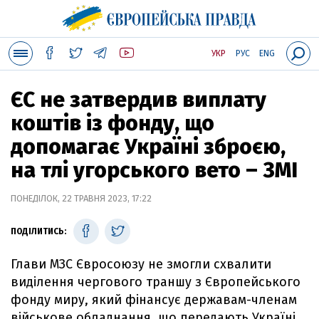
УКР
РУС
ENG
ЄС не затвердив виплату
коштів із фонду, що
допомагає Україні зброєю,
на тлі угорського вето – ЗМІ
ПОНЕДІЛОК, 22 ТРАВНЯ 2023, 17:22
ПОДІЛИТИСЬ:
Глави МЗС Євросоюзу не змогли схвалити
виділення чергового траншу з Європейського
фонду миру, який фінансує державам-членам
військове обладнання, що передають Україні.