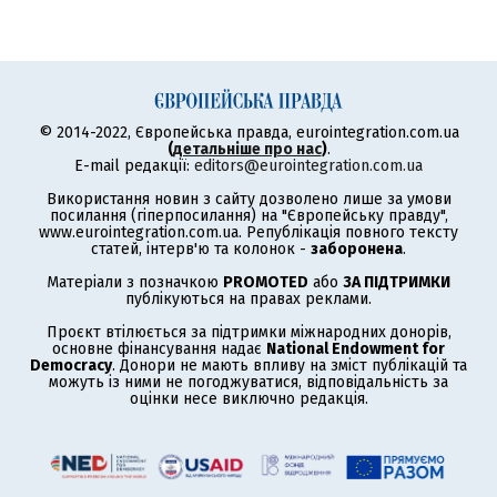
© 2014-2022, Європейська правда, eurointegration.com.ua
(
детальніше про нас
)
.
E-mail редакції:
editors@eurointegration.com.ua
Використання новин з сайту дозволено лише за умови
посилання (гіперпосилання) на "Європейську правду",
www.eurointegration.com.ua. Републікація повного тексту
статей, інтерв'ю та колонок -
заборонена
.
Матеріали з позначкою
PROMOTED
або
ЗА ПІДТРИМКИ
публікуються на правах реклами.
Проєкт втілюється за підтримки міжнародних донорів,
основне фінансування надає
National Endowment for
Democracy
. Донори не мають впливу на зміст публікацій та
можуть із ними не погоджуватися, відповідальність за
оцінки несе виключно редакція.