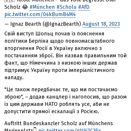
Scholz 😂
#München
#Scholu
#AfD
pic.twitter.com/04kBumB4M4
— Ignaz Bearth (@IgnazBearth)
August 18, 2023
Свій виступ Шольц почав із пояснення
політики Берліна щодо повномасштабного
вторгнення Росії в Україну включно з
постачанням зброї. Він назвав правильним той
факт, що Німеччина з низкою інших держав
підтримує Україну проти імперіалістичного
нападу.
"Це також передбачає те, що ми постачаємо
зброю", – додав канцлер і наголосив, що разом
із цим держави НАТО роблять усе, аби не
допустити прямої ескалації з Росією.
Auftritt Bundeskanzler Scholz auf Münchens
Marienplatz👇
pic.twitter.com/g1JAj7C35x