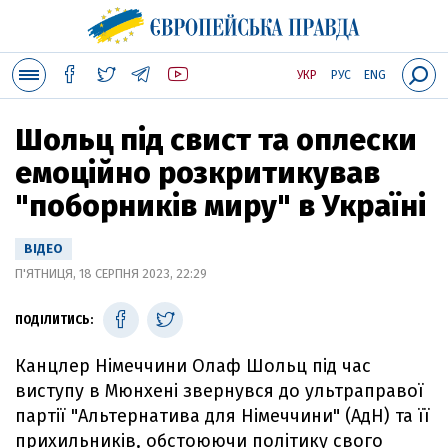
УКР
РУС
ENG
Шольц під свист та оплески
емоційно розкритикував
"поборників миру" в Україні
ВІДЕО
П'ЯТНИЦЯ, 18 СЕРПНЯ 2023, 22:29
ПОДІЛИТИСЬ:
Канцлер Німеччини Олаф Шольц під час
виступу в Мюнхені звернувся до ультраправої
партії "Альтернатива для Німеччини" (АдН) та її
прихильників, обстоюючи політику свого