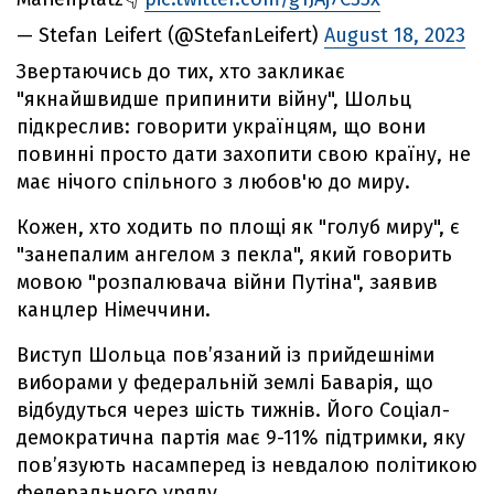
— Stefan Leifert (@StefanLeifert)
August 18, 2023
Звертаючись до тих, хто закликає
"якнайшвидше припинити війну", Шольц
підкреслив: говорити українцям, що вони
повинні просто дати захопити свою країну, не
має нічого спільного з любов'ю до миру.
Кожен, хто ходить по площі як "голуб миру", є
"занепалим ангелом з пекла", який говорить
мовою "розпалювача війни Путіна", заявив
канцлер Німеччини.
Виступ Шольца пов’язаний із прийдешніми
виборами у федеральній землі Баварія, що
відбудуться через шість тижнів. Його Соціал-
демократична партія має 9-11% підтримки, яку
пов’язують насамперед із невдалою політикою
федерального уряду.