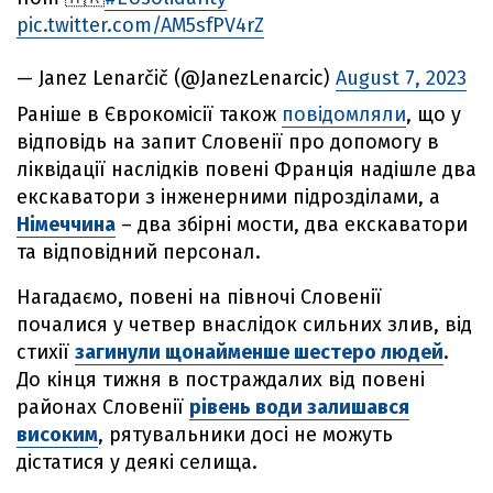
pic.twitter.com/AM5sfPV4rZ
— Janez Lenarčič (@JanezLenarcic)
August 7, 2023
Раніше в Єврокомісії також
повідомляли
, що у
відповідь на запит Словенії про допомогу в
ліквідації наслідків повені Франція надішле два
екскаватори з інженерними підрозділами, а
Німеччина
– два збірні мости, два екскаватори
та відповідний персонал.
Нагадаємо, повені на півночі Словенії
почалися у четвер внаслідок сильних злив, від
стихії
загинули щонайменше шестеро людей
.
До кінця тижня в постраждалих від повені
районах Словенії
рівень води залишався
високим
, рятувальники досі не можуть
дістатися у деякі селища.