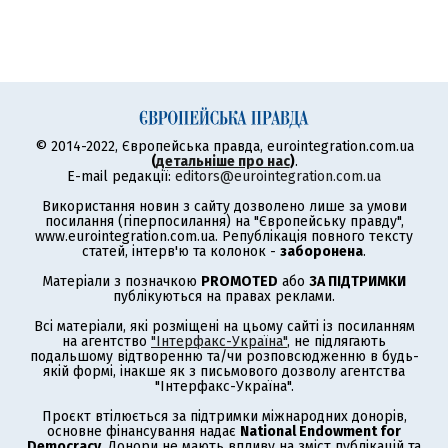
© 2014-2022, Європейська правда, eurointegration.com.ua
(
детальніше про нас
)
.
E-mail редакції:
editors@eurointegration.com.ua
Використання новин з сайту дозволено лише за умови
посилання (гіперпосилання) на "Європейську правду",
www.eurointegration.com.ua. Републікація повного тексту
статей, інтерв'ю та колонок -
заборонена
.
Матеріали з позначкою
PROMOTED
або
ЗА ПІДТРИМКИ
публікуються на правах реклами.
Всі матеріали, які розміщені на цьому сайті із посиланням
на агентство
"Інтерфакс-Україна"
, не підлягають
подальшому відтворенню та/чи розповсюдженню в будь-
якій формі, інакше як з письмового дозволу агентства
"Інтерфакс-Україна".
Проєкт втілюється за підтримки міжнародних донорів,
основне фінансування надає
National Endowment for
Democracy
. Донори не мають впливу на зміст публікацій та