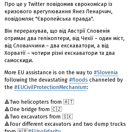
Про це у Twitter повідомив єврокомісар із
кризового врегулювання Янез Ленарчич,
повідомляє "Європейська правда".
Він перерахував, що від Австрії Словенія
отримає два гелікоптери, від Чехії – один міст,
від Словаччини – два екскаватори, а від
Хорватії – чотири різні екскаватори та два
самоскиди.
More EU assistance is on the way to
#Slovenia
following the devastating
#floods
channeled by
the
#EUCivilProtectionMechanism
:
🔺️Two helicopters from 🇦🇹
🔺️One bridge from 🇨🇿
🔺️Two excavators from 🇸🇰
🔺️Four different excavators and two dump trucks
from 🇭🇷
#EUsolidarity