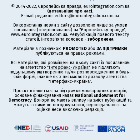
© 2014-2022, Європейська правда, eurointegration.com.ua
(
детальніше про нас
)
.
E-mail редакції:
editors@eurointegration.com.ua
Використання новин з сайту дозволено лише за умови
посилання (гіперпосилання) на "Європейську правду",
www.eurointegration.com.ua. Републікація повного тексту
статей, інтерв'ю та колонок -
заборонена
.
Матеріали з позначкою
PROMOTED
або
ЗА ПІДТРИМКИ
публікуються на правах реклами.
Всі матеріали, які розміщені на цьому сайті із посиланням
на агентство
"Інтерфакс-Україна"
, не підлягають
подальшому відтворенню та/чи розповсюдженню в будь-
якій формі, інакше як з письмового дозволу агентства
"Інтерфакс-Україна".
Проєкт втілюється за підтримки міжнародних донорів,
основне фінансування надає
National Endowment for
Democracy
. Донори не мають впливу на зміст публікацій та
можуть із ними не погоджуватися, відповідальність за
оцінки несе виключно редакція.