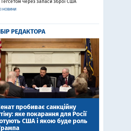
Гегсетом через запаси зброї США
СІ НОВИНИ
БІР РЕДАКТОРА
енат пробиває санкційну
тіну: яке покарання для Росії
отують США і якою буде роль
Трампа