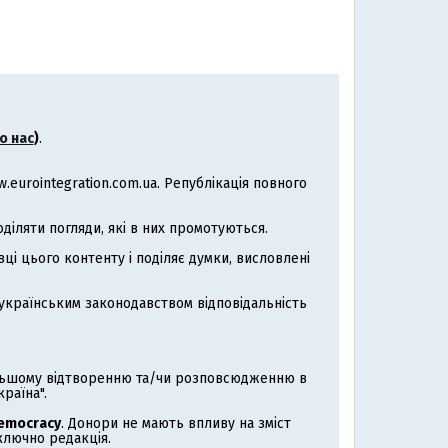
о нас
)
.
eurointegration.com.ua. Републікація повного
іляти погляди, які в них промотуються.
ці цього контенту і поділяє думки, висловлені
з українським законодавством відповідальність
альшому відтворенню та/чи розповсюдженню в
раїна".
Democracy
. Донори не мають впливу на зміст
иключно редакція.