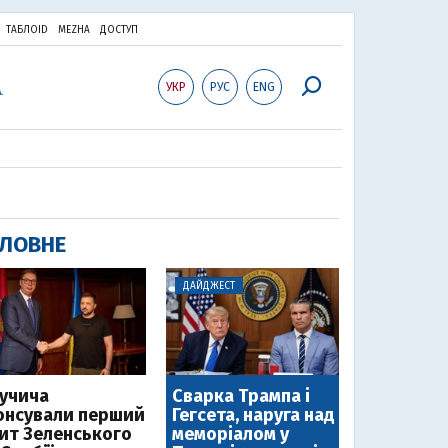
ТАБЛОID
MEZHA
ДОСТУП
УКР
РУС
ENG
ЛОВНЕ
ДАЙДЖЕСТ
Вучича
Сварка Трампа і
онсували перший
Гегсета, наруга над
зит Зеленського
меморіалом у