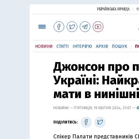
П
НОВИНИ
СТАТТІ
ІНТЕРВ'Ю
АРХІВ
ПОШУК
П
Джонсон про п
Україні: Найк
мати в нинішн
НОВИНИ — П'ЯТНИЦЯ, 19 КВІТНЯ 2024, 21:07 —
ПОДІЛИТИСЬ:
Спікер Палати представників 