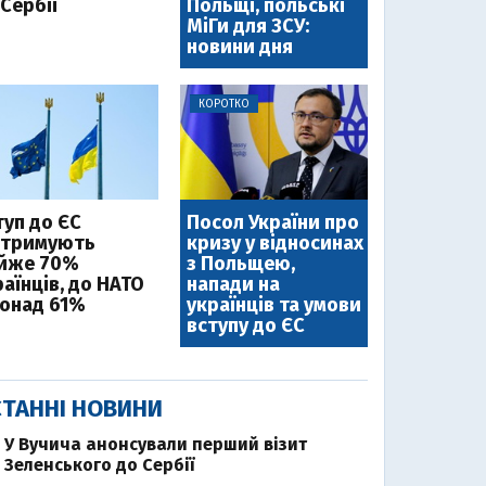
Сербії
Польщі, польські
МіГи для ЗСУ:
новини дня
КОРОТКО
туп до ЄС
Посол України про
дтримують
кризу у відносинах
йже 70%
з Польщею,
аїнців, до НАТО
напади на
понад 61%
українців та умови
вступу до ЄС
ТАННІ НОВИНИ
У Вучича анонсували перший візит
Зеленського до Сербії