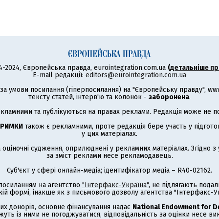
4-2024, Європейська правда, eurointegration.com.ua
(
детальніше пр
E-mail редакції:
editors@eurointegration.com.ua
а умови посилання (гіперпосилання) на "Європейську правду", www.
тексту статей, інтерв'ю та колонок -
заборонена
.
кламними та публікуються на правах реклами. Редакція може не под
ТРИМКИ
також є рекламними, проте редакція бере участь у підготов
у цих матеріалах.
а оціночні судження, оприлюднені у рекламних матеріалах. Згідно 
за зміст реклами несе рекламодавець.
Суб'єкт у сфері онлайн-медіа; ідентифікатор медіа – R40-02162.
з посиланням на агентство
"Інтерфакс-Україна"
, не підлягають под
кій формі, інакше як з письмового дозволу агентства "Інтерфакс-Ук
их донорів, основне фінансування надає
National Endowment for 
жуть із ними не погоджуватися, відповідальність за оцінки несе в