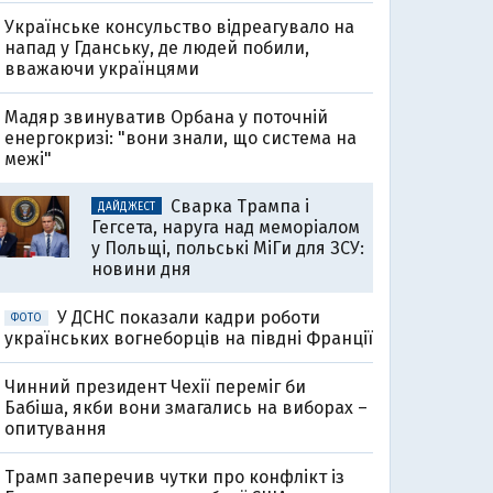
Українське консульство відреагувало на
напад у Гданську, де людей побили,
вважаючи українцями
Мадяр звинуватив Орбана у поточній
енергокризі: "вони знали, що система на
межі"
Сварка Трампа і
ДАЙДЖЕСТ
Гегсета, наруга над меморіалом
у Польщі, польські МіГи для ЗСУ:
новини дня
У ДСНС показали кадри роботи
ФОТО
українських вогнеборців на півдні Франції
Чинний президент Чехії переміг би
Бабіша, якби вони змагались на виборах –
опитування
Трамп заперечив чутки про конфлікт із