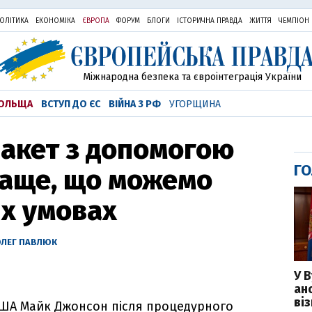
ОЛІТИКА
ЕКОНОМІКА
ЄВРОПА
ФОРУМ
БЛОГИ
ІСТОРИЧНА ПРАВДА
ЖИТТЯ
ЧЕМПІОН
Міжнародна безпека та євроінтеграція України
ОЛЬЩА
ВСТУП ДО ЄС
ВІЙНА З РФ
УГОРЩИНА
акет з допомогою
ГО
раще, що можемо
іх умовах
ОЛЕГ ПАВЛЮК
У 
ан
ві
США Майк Джонсон після процедурного