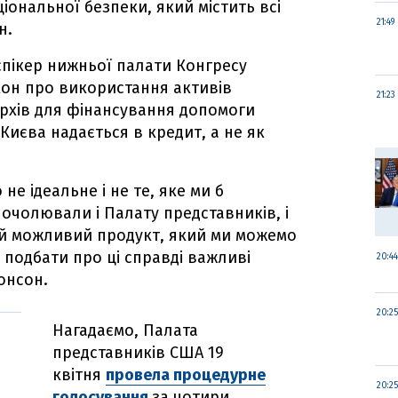
іональної безпеки, який містить всі
21:49
н.
спікер нижньої палати Конгресу
кон про використання активів
21:23
архів для фінансування допомоги
 Києва надається в кредит, а не як
не ідеальне і не те, яке ми б
 очолювали і Палату представників, і
щий можливий продукт, який ми можемо
 подбати про ці справді важливі
20:44
онсон.
20:25
Нагадаємо, Палата
представників США 19
квітня
провела процедурне
20:25
голосування
за чотири