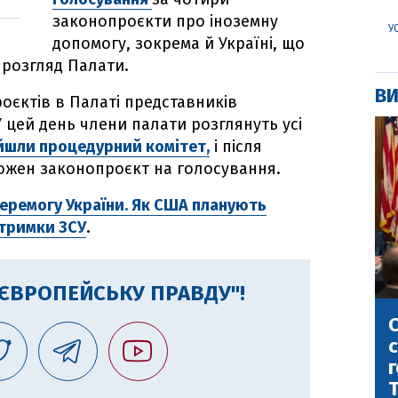
законопроєкти про іноземну
У
допомогу, зокрема й Україні, що
а розгляд Палати.
ВИ
оєктів в Палаті представників
 У цей день члени палати розглянуть усі
йшли процедурний комітет,
і після
кожен законопроєкт на голосування.
перемогу України. Як США планують
дтримки ЗСУ
.
"ЄВРОПЕЙСЬКУ ПРАВДУ"!
С
с
г