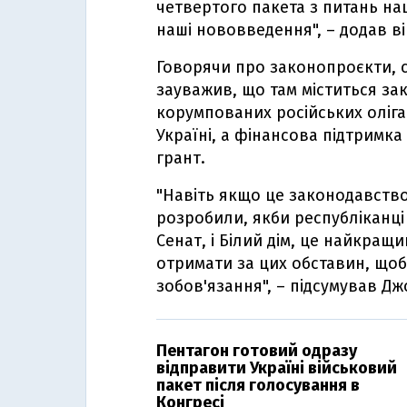
четвертого пакета з питань нац
наші нововведення", – додав ві
Говорячи про законопроєкти, 
зауважив, що там міститься за
корумпованих російських оліг
Україні, а фінансова підтримка
грант.
"Навіть якщо це законодавство 
розробили, якби республіканці
Сенат, і Білий дім, це найкра
отримати за цих обставин, щоб
зобов'язання", – підсумував Дж
Пентагон готовий одразу
відправити Україні військовий
пакет після голосування в
Конгресі