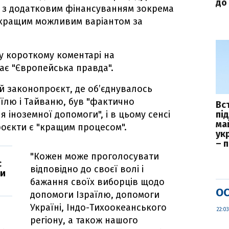
до 
 з додатковим фінансуванням зокрема
йкращим можливим варіантом за
 у короткому коментарі на
дає "Європейська правда".
й законопроєкт, де об’єднувалось
аїлю і Тайваню, був "фактично
Вс
 іноземної допомоги", і в цьому сенсі
пі
ма
роєкти є "кращим процесом".
укр
– 
"Кожен може проголосувати
с
відповідно до своєї волі і
ки
бажання своїх виборців щодо
ОС
допомоги Ізраїлю, допомоги
Україні, Індо-Тихоокеанського
22:03
регіону, а також нашого