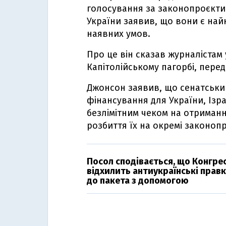
голосування за законопроєкти
України заявив, що вони є на
наявних умов.
Про це він сказав журналістам
Капітолійському пагорбі, пере
Джонсон заявив, що сенатськи
фінансування для України, Ізр
безлімітним чеком на отримання
розбиття їх на окремі законоп
Посол сподівається, що Конгре
відхилить антиукраїнські прав
до пакета з допомогою