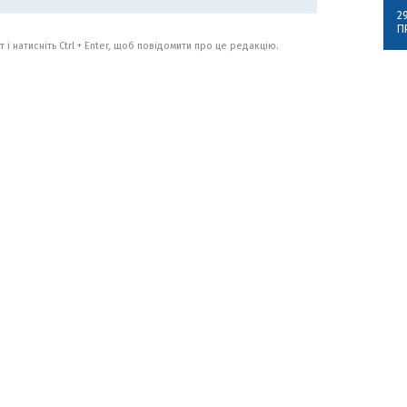
2
П
 і натисніть Ctrl + Enter, щоб повідомити про це редакцію.