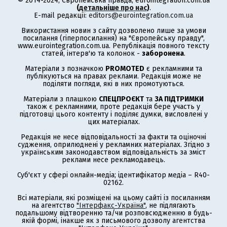
© 2014-2024, Європейська правда, eurointegration.com.ua
(
детальніше про нас
)
.
E-mail редакції:
editors@eurointegration.com.ua
Використання новин з сайту дозволено лише за умови
посилання (гіперпосилання) на "Європейську правду",
www.eurointegration.com.ua. Републікація повного тексту
статей, інтерв'ю та колонок -
заборонена
.
Матеріали з позначкою
PROMOTED
є рекламними та
публікуються на правах реклами. Редакція може не
поділяти погляди, які в них промотуються.
Матеріали з плашкою
СПЕЦПРОЄКТ
та
ЗА ПІДТРИМКИ
також є рекламними, проте редакція бере участь у
підготовці цього контенту і поділяє думки, висловлені у
цих матеріалах.
Редакція не несе відповідальності за факти та оціночні
судження, оприлюднені у рекламних матеріалах. Згідно з
українським законодавством відповідальність за зміст
реклами несе рекламодавець.
Суб'єкт у сфері онлайн-медіа; ідентифікатор медіа – R40-
02162.
Всі матеріали, які розміщені на цьому сайті із посиланням
на агентство
"Інтерфакс-Україна"
, не підлягають
подальшому відтворенню та/чи розповсюдженню в будь-
якій формі, інакше як з письмового дозволу агентства