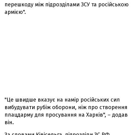
перешкоду між підрозділами ЗСУ та російською
армією".
"Це швидше вказує на намір російських сил
вибудувати рубіж оборони, ніж про створення
плацдарму для просування на Харків", – додав
він.
За словами Ківісельга, підрозділи ЗС РФ