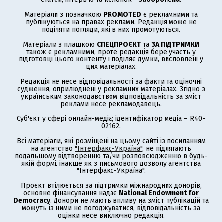
Матеріали з позначкою
PROMOTED
є рекламними та
публікуються на правах реклами. Редакція може не
поділяти погляди, які в них промотуються.
Матеріали з плашкою
СПЕЦПРОЄКТ
та
ЗА ПІДТРИМКИ
також є рекламними, проте редакція бере участь у
підготовці цього контенту і поділяє думки, висловлені у
цих матеріалах.
Редакція не несе відповідальності за факти та оціночні
судження, оприлюднені у рекламних матеріалах. Згідно з
українським законодавством відповідальність за зміст
реклами несе рекламодавець.
Суб'єкт у сфері онлайн-медіа; ідентифікатор медіа – R40-
02162.
Всі матеріали, які розміщені на цьому сайті із посиланням
на агентство
"Інтерфакс-Україна"
, не підлягають
подальшому відтворенню та/чи розповсюдженню в будь-
якій формі, інакше як з письмового дозволу агентства
"Інтерфакс-Україна".
Проєкт втілюється за підтримки міжнародних донорів,
основне фінансування надає
National Endowment for
Democracy
. Донори не мають впливу на зміст публікацій та
можуть із ними не погоджуватися, відповідальність за
оцінки несе виключно редакція.