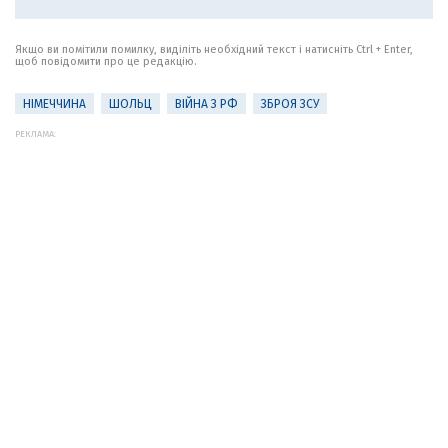
Якщо ви помітили помилку, виділіть необхідний текст і натисніть Ctrl + Enter,
щоб повідомити про це редакцію.
НІМЕЧЧИНА
ШОЛЬЦ
ВІЙНА З РФ
ЗБРОЯ ЗСУ
РЕКЛАМА: