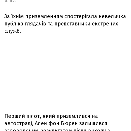
REUTERS
За їхнім приземленням спостерігала невеличка
публіка глядачів та представники екстрених
служб.
Перший пілот, який приземлився на
автостраді, Ален фон Бюрен залишився
задоволеним результатом після виходу з