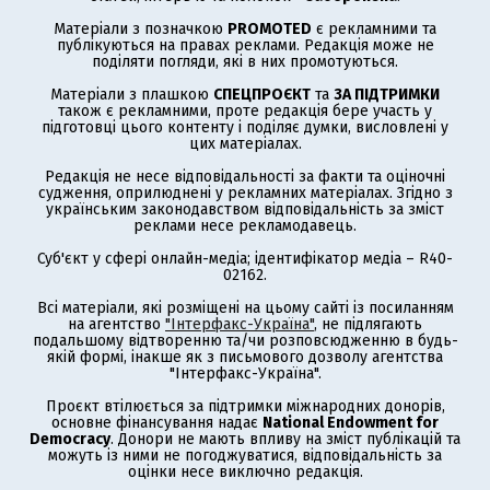
Матеріали з позначкою
PROMOTED
є рекламними та
публікуються на правах реклами. Редакція може не
поділяти погляди, які в них промотуються.
Матеріали з плашкою
СПЕЦПРОЄКТ
та
ЗА ПІДТРИМКИ
також є рекламними, проте редакція бере участь у
підготовці цього контенту і поділяє думки, висловлені у
цих матеріалах.
Редакція не несе відповідальності за факти та оціночні
судження, оприлюднені у рекламних матеріалах. Згідно з
українським законодавством відповідальність за зміст
реклами несе рекламодавець.
Суб'єкт у сфері онлайн-медіа; ідентифікатор медіа – R40-
02162.
Всі матеріали, які розміщені на цьому сайті із посиланням
на агентство
"Інтерфакс-Україна"
, не підлягають
подальшому відтворенню та/чи розповсюдженню в будь-
якій формі, інакше як з письмового дозволу агентства
"Інтерфакс-Україна".
Проєкт втілюється за підтримки міжнародних донорів,
основне фінансування надає
National Endowment for
Democracy
. Донори не мають впливу на зміст публікацій та
можуть із ними не погоджуватися, відповідальність за
оцінки несе виключно редакція.