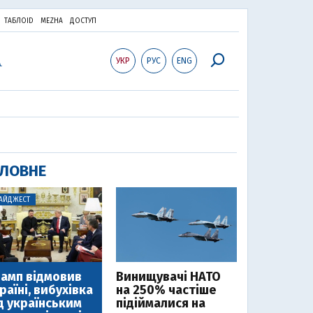
ТАБЛОID
MEZHA
ДОСТУП
УКР
РУС
ENG
ЛОВНЕ
АЙДЖЕСТ
амп відмовив
Винищувачі НАТО
раїні, вибухівка
на 250% частіше
д українським
підіймалися на