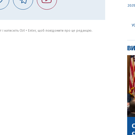
20:35
У
 і натисніть Ctrl + Enter, щоб повідомити про це редакцію.
ВИ
С
с