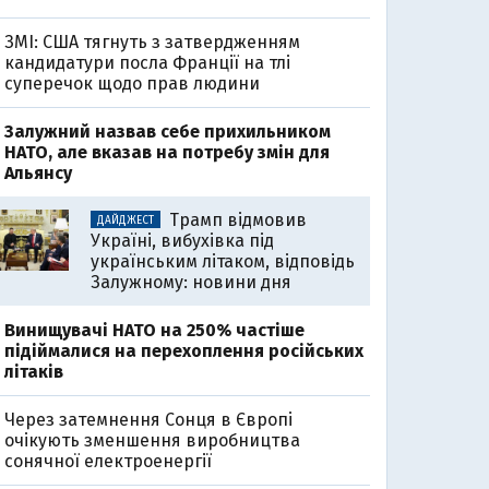
ЗМІ: США тягнуть з затвердженням
кандидатури посла Франції на тлі
суперечок щодо прав людини
Залужний назвав себе прихильником
НАТО, але вказав на потребу змін для
Альянсу
Трамп відмовив
ДАЙДЖЕСТ
Україні, вибухівка під
українським літаком, відповідь
Залужному: новини дня
Винищувачі НАТО на 250% частіше
підіймалися на перехоплення російських
літаків
Через затемнення Сонця в Європі
очікують зменшення виробництва
сонячної електроенергії