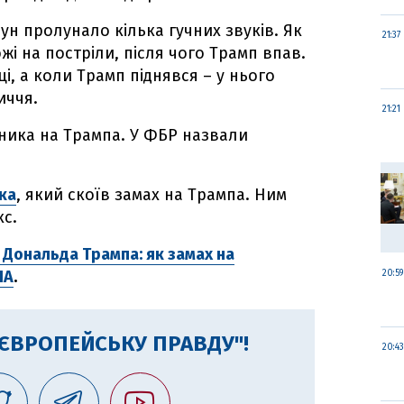
бун пролунало кілька гучних звуків. Як
21:37
жі на постріли, після чого Трамп впав.
і, а коли Трамп піднявся – у нього
иччя.
21:21
ника на Трампа. У ФБР назвали
ка
, який скоїв замах на Трампа. Ним
с.
 Дональда Трампа: як замах на
ША
.
20:59
"ЄВРОПЕЙСЬКУ ПРАВДУ"!
20:43