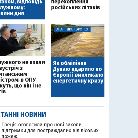
таком, відповідь
перехоплення
лужному:
російських літаків
вини дня
АНАЛІТИКА КОРОТКО
лужного не взяли
Як обміління
зустріч з
Дунаю вдарило по
итанським
Європі і викликало
ністром; в ОПУ
енергетичну кризу
уть, що він і не
тів
ТАННІ НОВИНИ
Греція оголосила про нові заходи
підтримки для постраждалих від лісових
пожеж