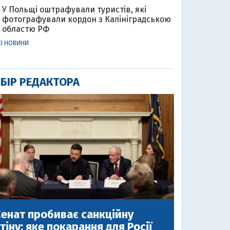
У Польщі оштрафували туристів, які
фотографували кордон з Калініградською
областю РФ
СІ НОВИНИ
БІР РЕДАКТОРА
енат пробиває санкційну
тіну: яке покарання для Росії