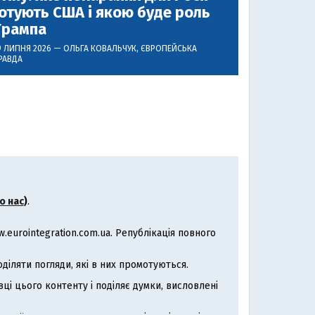
отують США і якою буде роль
Трампа
9 ЛИПНЯ 2026 —
ОЛЬГА КОВАЛЬЧУК
, ЄВРОПЕЙСЬКА
РАВДА
о нас
)
.
eurointegration.com.ua. Републікація повного
іляти погляди, які в них промотуються.
ці цього контенту і поділяє думки, висловлені