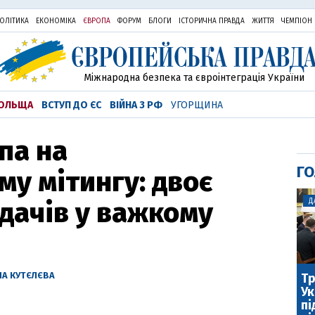
ОЛІТИКА
ЕКОНОМІКА
ЄВРОПА
ФОРУМ
БЛОГИ
ІСТОРИЧНА ПРАВДА
ЖИТТЯ
ЧЕМПІОН
Міжнародна безпека та євроінтеграція України
ОЛЬЩА
ВСТУП ДО ЄС
ВІЙНА З РФ
УГОРЩИНА
па на
ГО
у мітингу: двоє
дачів у важкому
Д
НА КУТЄЛЄВА
Тр
Ук
пі