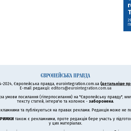
г
2
П
4-2024, Європейська правда, eurointegration.com.ua
(
детальніше пр
E-mail редакції:
editors@eurointegration.com.ua
а умови посилання (гіперпосилання) на "Європейську правду", www.
тексту статей, інтерв'ю та колонок -
заборонена
.
кламними та публікуються на правах реклами. Редакція може не под
ТРИМКИ
також є рекламними, проте редакція бере участь у підготов
у цих матеріалах.