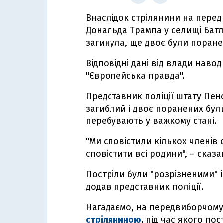
Внаслідок стрілянини на пере
Дональда Трампа у селищі Бат
загинула, ще двоє були поране
Відповідні дані від влади нав
"Європейська правда".
Представник поліції штату Пен
загиблий і двоє поранених бу
перебувають у важкому стані.
"Ми сповістили кількох членів с
сповістити всі родини", – сказав
Постріли були "розрізненими" і
додав представник поліції.
Нагадаємо, на передвиборчому
стріляниною
,
під час якого по