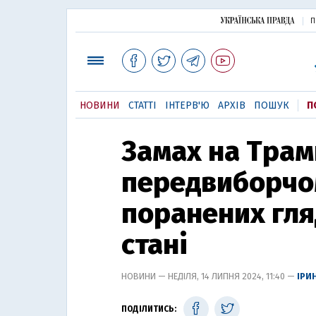
П
НОВИНИ
СТАТТІ
ІНТЕРВ'Ю
АРХІВ
ПОШУК
П
Замах на Трам
передвиборчом
поранених гля
стані
НОВИНИ — НЕДІЛЯ, 14 ЛИПНЯ 2024, 11:40 —
ІРИ
ПОДІЛИТИСЬ: