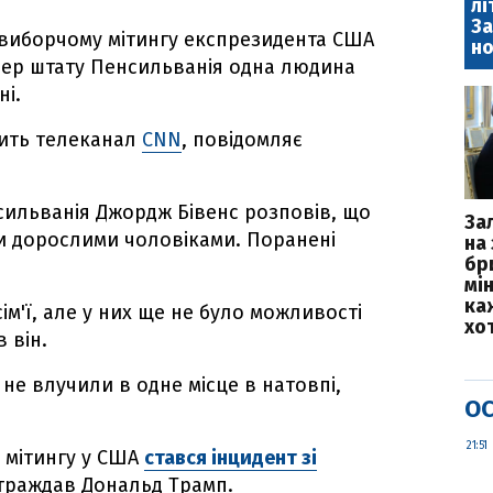
лі
За
двиборчому мітингу експрезидента США
но
лер штату Пенсильванія одна людина
ні.
одить телеканал
CNN
, повідомляє
сильванія Джордж Бівенс розповів, що
За
ли дорослими чоловіками. Поранені
на 
бр
мі
каж
ім'ї, але у них ще не було можливості
хо
 він.
 не влучили в одне місце в натовпі,
ОС
21:51
 мітингу у США
стався інцидент зі
страждав Дональд Трамп.