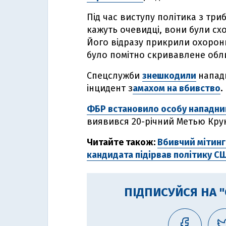
Під час виступу політика з три
кажуть очевидці, вони були схо
Його відразу прикрили охоронц
було помітно скривавлене обл
Спецслужби
знешкодили
напад
інцидент з
амахом на вбивство
.
ФБР встановило особу нападни
виявився 20-річний Метью Крук
Читайте також:
Вбивчий мітинг
кандидата підірвав політику С
ПІДПИСУЙСЯ НА 