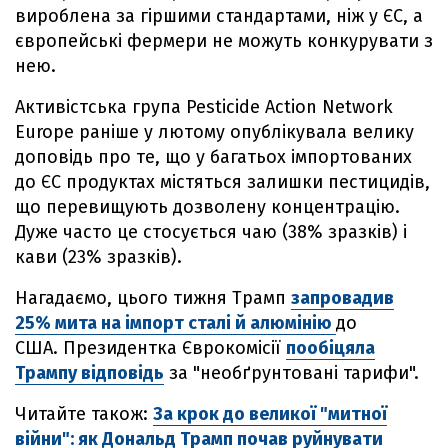
вироблена за гіршими стандартами, ніж у ЄС, а
європейські фермери не можуть конкурувати з
нею.
Активістська група Pesticide Action Network
Europe раніше у лютому опублікувала велику
доповідь про те, що у багатьох імпортованих
до ЄС продуктах містяться залишки пестицидів,
що перевищують дозволену концентрацію.
Дуже часто це стосується чаю (38% зразків) і
кави (23% зразків).
Нагадаємо, цього тижня Трамп
запровадив
25% мита на імпорт сталі й алюмінію
до
США. Президентка Єврокомісії
пообіцяла
Трампу відповідь
за "необґрунтовані тарифи".
Читайте також:
За крок до великої "митної
війни": як Дональд Трамп почав руйнувати