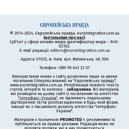
© 2014-2024, Європейська правда, eurointegration.com.ua
(
детальніше про нас
)
.
Суб'єкт у сфері онлайн-медіа; ідентифікатор медіа – R40-
02162.
E-mail редакції:
editors@eurointegration.com.ua
Адреса: 01032, м. Київ, вул. Жилянська, 48, 50А
Телефон: +380 95 641 22 07
Використання новин з сайту дозволено лише за умови
посилання (гіперпосилання) на "Європейську правду",
www.eurointegration.com.ua. Републікація повного тексту
статей, інтерв'ю та колонок -
заборонена
. Всі матеріали,
які розміщені на цьому сайті із посиланням на агентство
"Інтерфакс-Україна"
, не підлягають подальшому
відтворенню та/чи розповсюдженню в будь-якій формі,
інакше як з письмового дозволу агентства "Інтерфакс-
Україна".
Матеріали з позначкою
PROMOTED
є рекламними та
публікуються на правах реклами. Редакція може не
поділяти погляди, які в них промотуються.