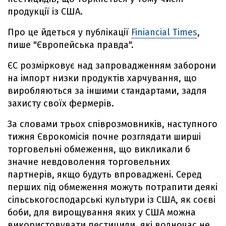
продукції із США.
Про це йдеться у публікації
Finiancial Times
,
пише "Європейська правда".
ЄС розмірковує над запровадженням заборони
на імпорт низки продуктів харчування, що
виробляються за іншими стандартами, задля
захисту своїх фермерів.
За словами трьох співрозмовників, наступного
тижня Єврокомісія почне розглядати ширші
торговельні обмеження, що викликали б
значне невдоволення торговельних
партнерів, якщо будуть впроваджені. Серед
перших під обмеження можуть потрапити деякі
сільськогосподарські культури із США, як соєві
боби, для вирощування яких у США можна
використовувати пестициди, які водночас не