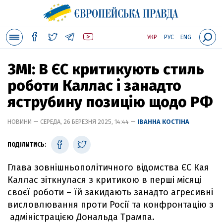
УКР
РУС
ENG
ЗМІ: В ЄС критикують стиль
роботи Каллас і занадто
яструбину позицію щодо РФ
НОВИНИ — СЕРЕДА, 26 БЕРЕЗНЯ 2025, 14:44 —
ІВАННА КОСТІНА
ПОДІЛИТИСЬ:
Глава зовнішньополітичного відомства ЄС Кая
Каллас зіткнулася з критикою в перші місяці
своєї роботи – їй закидають занадто агресивні
висловлювання проти Росії та конфронтацію з
адміністрацією Дональда Трампа.