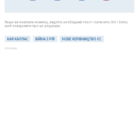
Якщо ви помітили помилку, виділіть необхідний текст і натисніть Ctrl + Enter,
щоб повідомити про це редакцію.
КАЯ КАЛЛАС
ВІЙНА З РФ
НОВЕ КЕРІВНИЦТВО ЄС
РЕКЛАМА: