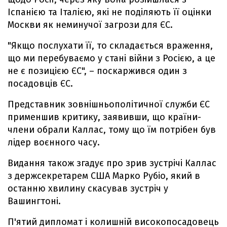
Іспанією та Італією, які не поділяють її оцінки
Москви як неминучої загрози для ЄС.
"Якщо послухати її, то складається враження,
що ми перебуваємо у стані війни з Росією, а це
не є позицією ЄС", – поскаржився один з
посадовців ЄС.
Представник зовнішньополітичної служби ЄС
применшив критику, заявивши, що країни-
члени обрали Каллас, тому що їм потрібен був
лідер воєнного часу.
Видання також згадує про зрив зустрічі Каллас
з держсекретарем США Марко Рубіо, який в
останню хвилину скасував зустріч у
Вашингтоні.
П'ятий дипломат і колишній високопосадовець