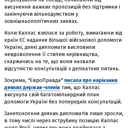
висунення важких пропозицій без підтримки і
закінчуючи вільнодумством у
зовнішньополітичних заявах.
Коли Каллас взялася за роботу, вимагаючи від
країн ЄС надання більшої військової допомоги
Україні, деякі дипломати висловили
невдоволення її стилем керівництва,
скаржачись на те, що вони назвали
відсутністю консультацій з делікатних питань.
Зокрема, "ЄвроПравда"
писала про нарікання
деяких держав-членів
тим, що Каллас
висунула свій багатомільярдний план
допомоги Україні без попередніх консультацій.
Занепокоєння деяких дипломатів лише зросли,
в тому числі через яструбину позицію Каллас
щодо Росії, через яку вона розійшлася з