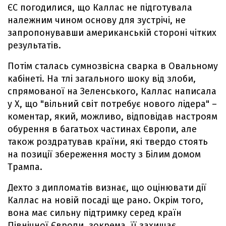
ЄС погодилися, що Каллас не підготувала
належним чином основу для зустрічі, не
запропонувавши американській стороні чітких
результатів.
Потім сталась сумнозвісна сварка в Овальному
кабінеті. На тлі загального шоку від злоби,
спрямованої на Зеленського, Каллас написала
у X, що "вільний світ потребує нового лідера" –
коментар, який, можливо, відповідав настроям
обурення в багатьох частинах Європи, але
також роздратував країни, які твердо стоять
на позиції збереження мосту з Білим домом
Трампа.
Дехто з дипломатів визнає, що оцінювати дії
Каллас на новій посаді ще рано. Окрім того,
вона має сильну підтримку серед країн
Північної Європи, зокрема, її захищає