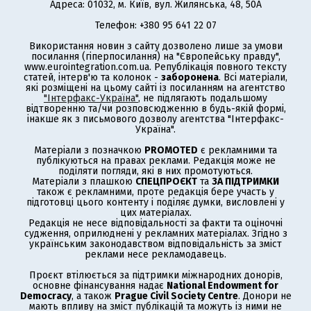
Адреса: 01032, м. Київ, вул. Жилянська, 48, 50А
Телефон: +380 95 641 22 07
Використання новин з сайту дозволено лише за умови
посилання (гіперпосилання) на "Європейську правду",
www.eurointegration.com.ua. Републікація повного тексту
статей, інтерв'ю та колонок -
заборонена
. Всі матеріали,
які розміщені на цьому сайті із посиланням на агентство
"Інтерфакс-Україна"
, не підлягають подальшому
відтворенню та/чи розповсюдженню в будь-якій формі,
інакше як з письмового дозволу агентства "Інтерфакс-
Україна".
Матеріали з позначкою
PROMOTED
є рекламними та
публікуються на правах реклами. Редакція може не
поділяти погляди, які в них промотуються.
Матеріали з плашкою
СПЕЦПРОЄКТ
та
ЗА ПІДТРИМКИ
також є рекламними, проте редакція бере участь у
підготовці цього контенту і поділяє думки, висловлені у
цих матеріалах.
Редакція не несе відповідальності за факти та оціночні
судження, оприлюднені у рекламних матеріалах. Згідно з
українським законодавством відповідальність за зміст
реклами несе рекламодавець.
Проєкт втілюється за підтримки міжнародних донорів,
основне фінансування надає
National Endowment for
Democracy
, а також
Prague Civil Society Centre
. Донори не
мають впливу на зміст публікацій та можуть із ними не