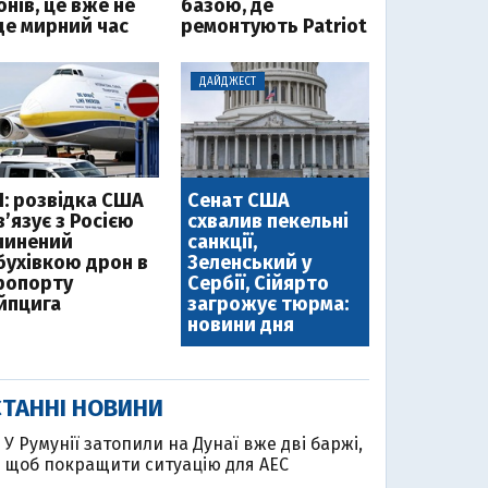
нів, це вже не
базою, де
де мирний час
ремонтують Patriot
ДАЙДЖЕСТ
І: розвідка США
Сенат США
’язує з Росією
схвалив пекельні
чинений
санкції,
бухівкою дрон в
Зеленський у
ропорту
Сербії, Сійярто
йпцига
загрожує тюрма:
новини дня
ТАННІ НОВИНИ
У Румунії затопили на Дунаї вже дві баржі,
щоб покращити ситуацію для АЕС