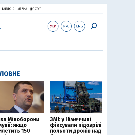
ТАБЛОID
MEZHA
ДОСТУП
УКР
РУС
ENG
ЛОВНЕ
ава Міноборони
ЗМІ: у Німеччині
мунії: якщо
фіксували підозрілі
илетить 150
польоти дронів над