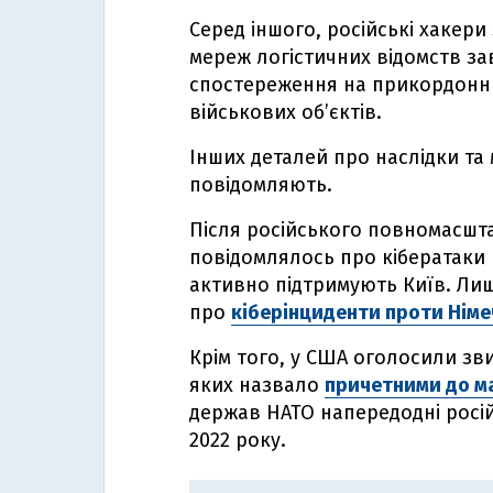
Серед іншого, російські хакери
мереж логістичних відомств за
спостереження на прикордонни
військових обʼєктів.
Інших деталей про наслідки та 
повідомляють.
Після російського повномасшта
повідомлялось про кібератаки 
активно підтримують Київ. Лиш
про
кіберінциденти проти Німеч
Крім того, у США оголосили зв
яких назвало
причетними до м
держав НАТО напередодні росі
2022 року.