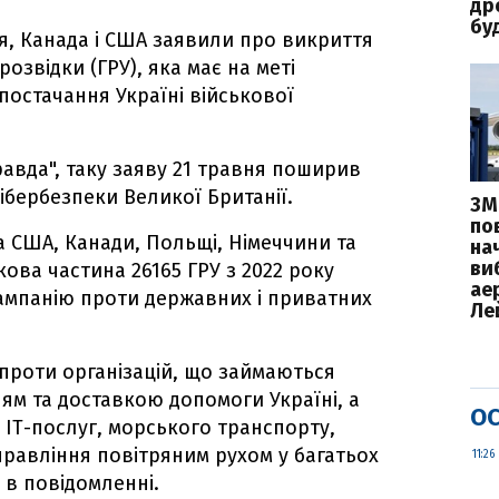
дро
бу
я, Канада і США заявили про викриття
розвідки (ГРУ), яка має на меті
постачання Україні військової
авда", таку заяву 21 травня поширив
ібербезпеки Великої Британії.
ЗМ
пов
ма США, Канади, Польщі, Німеччини та
на
ви
кова частина 26165 ГРУ з 2022 року
ае
ампанію проти державних і приватних
Ле
проти організацій, що займаються
м та доставкою допомоги Україні, а
ОС
 ІТ-послуг, морського транспорту,
правління повітряним рухом у багатьох
11:26
я в повідомленні.