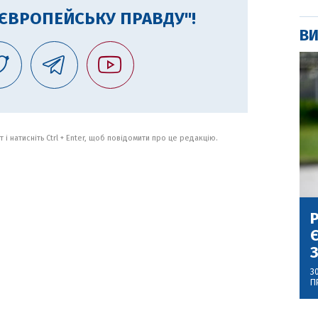
"ЄВРОПЕЙСЬКУ ПРАВДУ"!
ВИ
 і натисніть Ctrl + Enter, щоб повідомити про це редакцію.
Р
Є
З
3
П