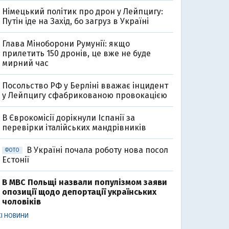
Німецький політик про дрон у Лейпцигу:
Путін іде на Захід, бо загруз в Україні
Глава Міноборони Румунії: якщо
прилетить 150 дронів, це вже не буде
мирний час
Посольство РФ у Берліні вважає інцидент
0
у Лейпцигу сфабрикованою провокацією
В Єврокомісії дорікнули Іспанії за
перевірки італійських мандрівників
В Україні почала роботу нова посол
ФОТО
Естонії
В МВС Польщі назвали популізмом заяви
опозиції щодо депортації українських
чоловіків
СІ НОВИНИ