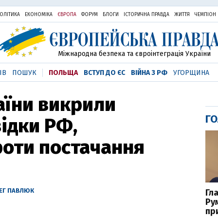
ОЛІТИКА
ЕКОНОМІКА
ЄВРОПА
ФОРУМ
БЛОГИ
ІСТОРИЧНА ПРАВДА
ЖИТТЯ
ЧЕМПІОН
Міжнародна безпека та євроінтеграція України
ІВ
ПОШУК
ПОЛЬЩА
ВСТУП ДО ЄС
ВІЙНА З РФ
УГОРЩИНА
аїни викрили
ГО
ідки РФ,
оти постачання
ЕГ ПАВЛЮК
Гл
Ру
пр