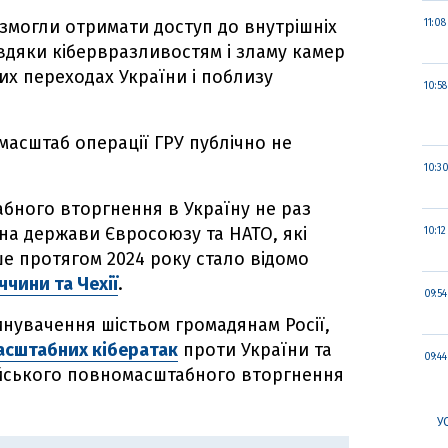
 змогли отримати доступ до внутрішніх
11:08
вдяки кібервразливостям і зламу камер
х переходах України і поблизу
10:58
масштаб операції ГРУ публічно не
10:3
бного вторгнення в Україну не раз
на держави Євросоюзу та НАТО, які
10:12
е протягом 2024 року стало відомо
чини та Чехії
.
09:54
инувачення шістьом громадянам Росії,
асштабних кібератак
проти України та
09:44
йського повномасштабного вторгнення
У