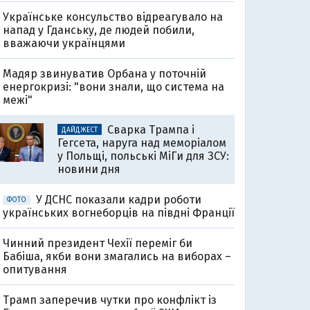
Українське консульство відреагувало на
напад у Гданську, де людей побили,
вважаючи українцями
Мадяр звинуватив Орбана у поточній
енергокризі: "вони знали, що система на
межі"
Сварка Трампа і
ДАЙДЖЕСТ
Гегсета, наруга над меморіалом
у Польщі, польські МіГи для ЗСУ:
новини дня
У ДСНС показали кадри роботи
ФОТО
українських вогнеборців на півдні Франції
Чинний президент Чехії переміг би
Бабіша, якби вони змагались на виборах –
опитування
Трамп заперечив чутки про конфлікт із