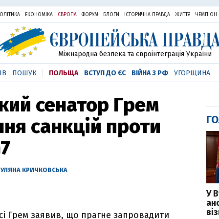
ОЛІТИКА
ЕКОНОМІКА
ЄВРОПА
ФОРУМ
БЛОГИ
ІСТОРИЧНА ПРАВДА
ЖИТТЯ
ЧЕМПІОН
Міжнародна безпека та євроінтеграція України
ІВ
ПОШУК
ПОЛЬЩА
ВСТУП ДО ЄС
ВІЙНА З РФ
УГОРЩИНА
кий сенатор Грем
ГО
ння санкцій проти
G7
—
УЛЯНА КРИЧКОВСЬКА
У 
ан
ві
сі Грем заявив, що прагне запровадити