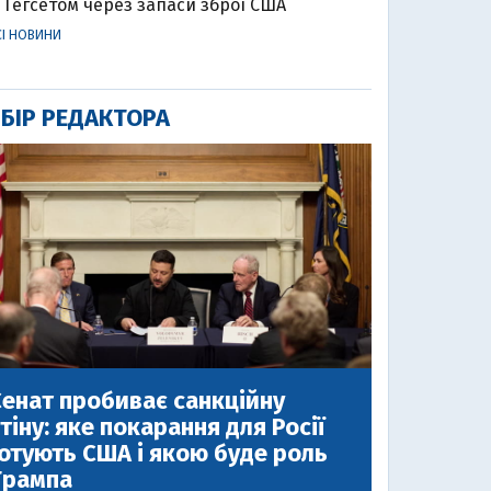
Гегсетом через запаси зброї США
СІ НОВИНИ
БІР РЕДАКТОРА
енат пробиває санкційну
тіну: яке покарання для Росії
отують США і якою буде роль
Трампа