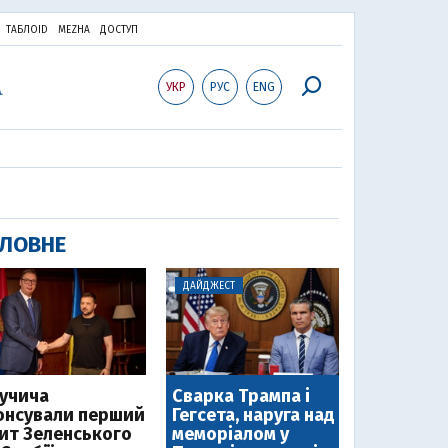
ТАБЛОID
MEZHA
ДОСТУП
УКР
РУС
ENG
ЛОВНЕ
ДАЙДЖЕСТ
Вучича
Сварка Трампа і
онсували перший
Гегсета, наруга над
зит Зеленського
меморіалом у