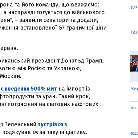
рона та його команду, що вважаємо:
21:49
, а насправді готується до військового
сени", – заявили сенатори та додали,
иження встановленої G7 граничної ціни
21:23
червня.
ериканський президент Дональд Трамп,
огню між Росією та Україною,
и Москви.
є введення 500% мит
на імпорт із
20:44
афтопродукти та уран. Такий крок,
ні потрясіння на світових нафтових
20:25
ир Зеленський
зустрівся з
 подякував їм за таку ініціативу.
20:25