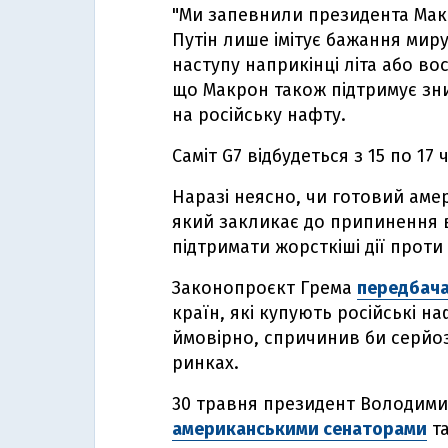
"Ми запевнили президента Мак
Путін лише імітує бажання миру
наступу наприкінці літа або во
що Макрон також підтримує зн
на російську нафту.
Саміт G7 відбудеться з 15 по 17 
Наразі неясно, чи готовий ам
який закликає до припинення в
підтримати жорсткіші дії прот
Законопроєкт Грема
передбача
країн, які купують російські н
ймовірно, спричинив би серйоз
ринках.
30 травня президент Володим
американськими сенаторами
та