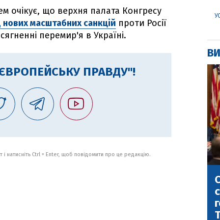
ем очікує, що верхня палата Конгресу
У
д нових масштабних санкцій
проти Росії
сягненні перемир'я в Україні.
ВИ
"ЄВРОПЕЙСЬКУ ПРАВДУ"!
 і натисніть Ctrl + Enter, щоб повідомити про це редакцію.
С
с
г