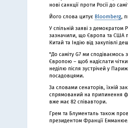
нові санкції проти Росії до самі
Його слова цитує
Bloomberg
, 
У спільній заяві з демократом
зазначили, що Європа та США 
Китай та Індію від закупівлі де
"До саміту G7 ми сподіваємось 
Європою – щоб надіслати чітки
неділю після зустрічей у Пари
посадовцями.
За словами сенаторів, їхній за
спрямований на припинення фі
вже має 82 співавтори.
Грем та Блументаль також про
президентом Франції Емманюе