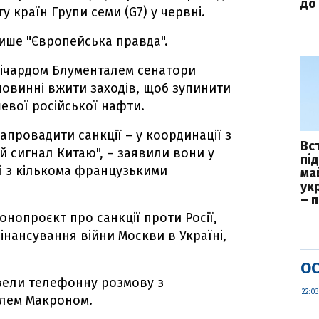
до 
ту країн Групи семи (G7) у червні.
пише "Європейська правда".
 Річардом Блументалем сенатори
повинні вжити заходів, щоб зупинити
шевої російської нафти.
запровадити санкції – у координації з
Вс
й сигнал Китаю", – заявили вони у
пі
жі з кількома французькими
ма
укр
– 
конопроєкт про санкції проти Росії,
нансування війни Москви в Україні,
ОС
вели телефонну розмову з
22:03
лем Макроном.