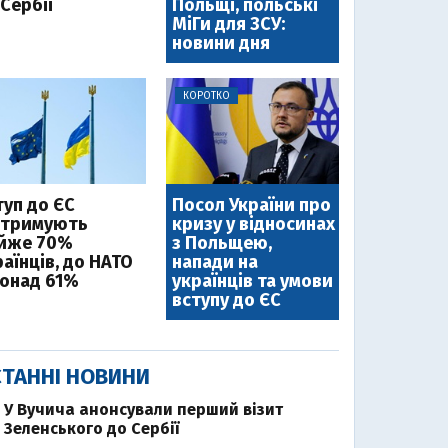
Сербії
Польщі, польські
МіГи для ЗСУ:
новини дня
КОРОТКО
туп до ЄС
Посол України про
дтримують
кризу у відносинах
йже 70%
з Польщею,
аїнців, до НАТО
напади на
понад 61%
українців та умови
вступу до ЄС
ТАННІ НОВИНИ
У Вучича анонсували перший візит
Зеленського до Сербії