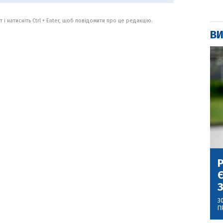
 і натисніть Ctrl + Enter, щоб повідомити про це редакцію.
ВИ
Р
Є
З
3
П