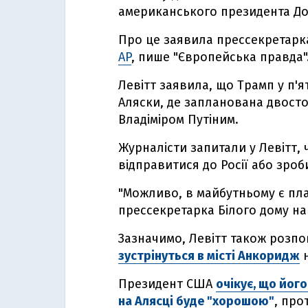
американського президента Дон
Про це заявила прессекретарка
AP
, пише "Європейська правда"
Левітт заявила, що Трамп у п'я
Аляски, де запланована двосто
Владіміром Путіним.
Журналісти запитали у Левітт,
відправитися до Росії або зроб
"Можливо, в майбутньому є план
прессекретарка Білого дому на
Зазначимо, Левітт також розпо
зустрінуться в місті Анкоридж
н
Президент США
очікує, що йог
на Алясці буде "хорошою"
, про