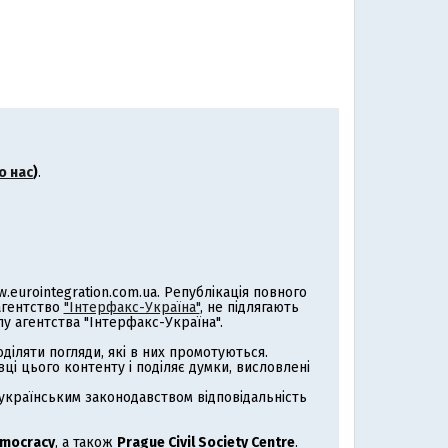
о нас
)
.
eurointegration.com.ua. Републікація повного
 агентство
"Інтерфакс-Україна"
, не підлягають
 агентства "Інтерфакс-Україна".
іляти погляди, які в них промотуються.
ці цього контенту і поділяє думки, висловлені
з українським законодавством відповідальність
emocracy
, а також
Prague Civil Society Centre
.