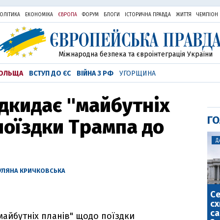
ОЛІТИКА
ЕКОНОМІКА
ЄВРОПА
ФОРУМ
БЛОГИ
ІСТОРИЧНА ПРАВДА
ЖИТТЯ
ЧЕМПІОН
Міжнародна безпека та євроінтеграція України
ОЛЬЩА
ВСТУП ДО ЄС
ВІЙНА З РФ
УГОРЩИНА
ідкидає "майбутніх
ГО
поїздки Трампа до
Д
УЛЯНА КРИЧКОВСЬКА
С
сх
са
майбутніх планів" щодо поїздки