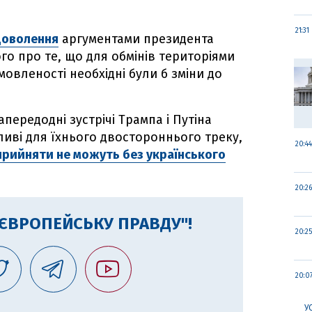
21:31
доволення
аргументами президента
о про те, що для обмінів територіями
овленості необхідні були б зміни до
передодні зустрічі Трампа і Путіна
иві для їхнього двостороннього треку,
20:44
прийняти не можуть без українського
20:26
"ЄВРОПЕЙСЬКУ ПРАВДУ"!
20:25
20:0
У