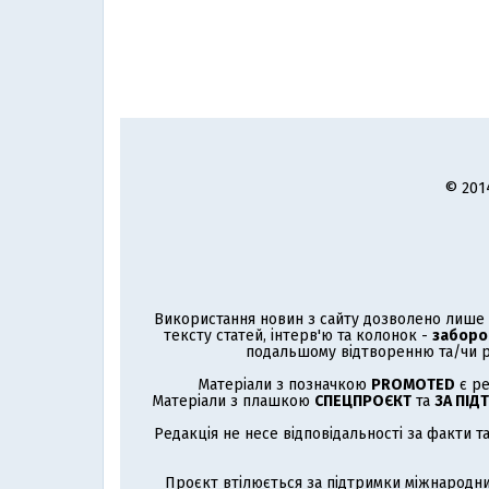
© 201
Використання новин з сайту дозволено лише з
тексту статей, інтерв'ю та колонок -
заборо
подальшому відтворенню та/чи р
Матеріали з позначкою
PROMOTED
є ре
Матеріали з плашкою
СПЕЦПРОЄКТ
та
ЗА ПІД
Редакція не несе відповідальності за факти т
Проєкт втілюється за підтримки міжнародни