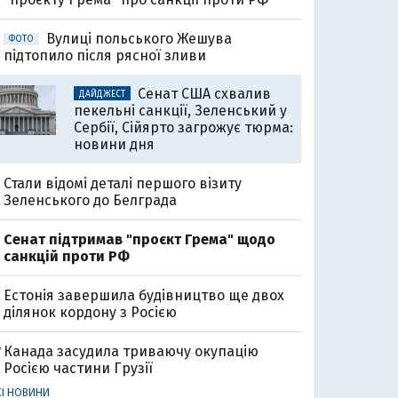
Вулиці польського Жешува
ФОТО
підтопило після рясної зливи
Сенат США схвалив
ДАЙДЖЕСТ
пекельні санкції, Зеленський у
Сербії, Сійярто загрожує тюрма:
новини дня
Стали відомі деталі першого візиту
Зеленського до Белграда
Cенат підтримав "проєкт Грема" щодо
санкцій проти РФ
Естонія завершила будівництво ще двох
ділянок кордону з Росією
Канада засудила триваючу окупацію
7
Росією частини Грузії
СІ НОВИНИ