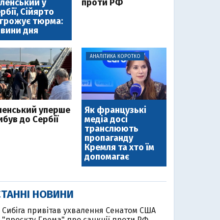
ленський у
проти РФ
рбії, Сійярто
грожує тюрма:
вини дня
АНАЛІТИКА КОРОТКО
ленський уперше
Як французькі
ибув до Сербії
медіа досі
транслюють
пропаганду
Кремля та хто їм
допомагає
ТАННІ НОВИНИ
Cибіга привітав ухвалення Сенатом США
"проєкту Грема" про санкції проти РФ