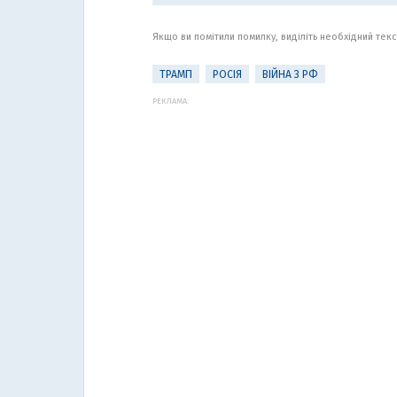
Якщо ви помітили помилку, виділіть необхідний текст
ТРАМП
РОСІЯ
ВІЙНА З РФ
РЕКЛАМА: