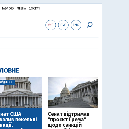
ТАБЛОID
MEZHA
ДОСТУП
УКР
РУС
ENG
ЛОВНЕ
АЙДЖЕСТ
енат США
Cенат підтримав
валив пекельні
"проєкт Грема"
нкції,
щодо санкцій