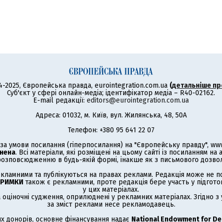
4-2025, Європейська правда, eurointegration.com.ua
(
детальніше пр
Суб'єкт у сфері онлайн-медіа; ідентифікатор медіа – R40-02162.
E-mail редакції:
editors@eurointegration.com.ua
Адреса: 01032, м. Київ, вул. Жилянська, 48, 50А
Телефон: +380 95 641 22 07
а умови посилання (гіперпосилання) на "Європейську правду", www.
нена
. Всі матеріали, які розміщені на цьому сайті із посиланням на
озповсюдженню в будь-якій формі, інакше як з письмового дозволу
кламними та публікуються на правах реклами. Редакція може не под
ТРИМКИ
також є рекламними, проте редакція бере участь у підготов
у цих матеріалах.
а оціночні судження, оприлюднені у рекламних матеріалах. Згідно 
за зміст реклами несе рекламодавець.
х донорів, основне фінансування надає
National Endowment for D