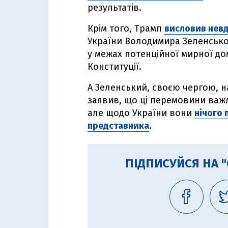
результатів.
Крім того, Трамп
висловив нев
України Володимира Зеленськог
у межах потенційної мирної дом
Конституції.
А Зеленський, своєю чергою, на
заявив, що ці перемовини важл
але щодо України вони
нічого 
представника
.
ПІДПИСУЙСЯ НА 