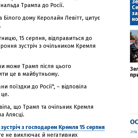
Зе
альда Трампа до Росії.
Се
за
 Білого дому Керолайн Левітт, цитує
но
.
тницю, 15 серпня, відправиться до
роння зустріч з очільником Кремля
 чи може Трамп після цього
Зе
ити це в майбутньому.
пр
и поїздки до Росії", – відповіла
 це.
віла, що Трамп та очільник Кремля
а Алясці.
ОС
о зустріч з господарем Кремля 15 серпня
21:54
те не виключає й негативних