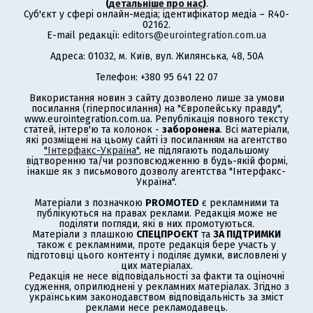
(
детальніше про нас
)
.
Суб'єкт у сфері онлайн-медіа; ідентифікатор медіа – R40-
02162.
E-mail редакції:
editors@eurointegration.com.ua
Адреса: 01032, м. Київ, вул. Жилянська, 48, 50А
Телефон: +380 95 641 22 07
Використання новин з сайту дозволено лише за умови
посилання (гіперпосилання) на "Європейську правду",
www.eurointegration.com.ua. Републікація повного тексту
статей, інтерв'ю та колонок -
заборонена
. Всі матеріали,
які розміщені на цьому сайті із посиланням на агентство
"Інтерфакс-Україна"
, не підлягають подальшому
відтворенню та/чи розповсюдженню в будь-якій формі,
інакше як з письмового дозволу агентства "Інтерфакс-
Україна".
Матеріали з позначкою
PROMOTED
є рекламними та
публікуються на правах реклами. Редакція може не
поділяти погляди, які в них промотуються.
Матеріали з плашкою
СПЕЦПРОЄКТ
та
ЗА ПІДТРИМКИ
також є рекламними, проте редакція бере участь у
підготовці цього контенту і поділяє думки, висловлені у
цих матеріалах.
Редакція не несе відповідальності за факти та оціночні
судження, оприлюднені у рекламних матеріалах. Згідно з
українським законодавством відповідальність за зміст
реклами несе рекламодавець.