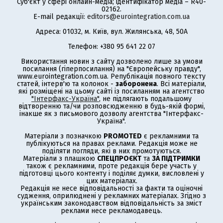
Суб'єкт у сфері онлайн-медіа; ідентифікатор медіа – R40-
02162.
E-mail редакції:
editors@eurointegration.com.ua
Адреса: 01032, м. Київ, вул. Жилянська, 48, 50А
Телефон: +380 95 641 22 07
Використання новин з сайту дозволено лише за умови
посилання (гіперпосилання) на "Європейську правду",
www.eurointegration.com.ua. Републікація повного тексту
статей, інтерв'ю та колонок -
заборонена
. Всі матеріали,
які розміщені на цьому сайті із посиланням на агентство
"Інтерфакс-Україна"
, не підлягають подальшому
відтворенню та/чи розповсюдженню в будь-якій формі,
інакше як з письмового дозволу агентства "Інтерфакс-
Україна".
Матеріали з позначкою
PROMOTED
є рекламними та
публікуються на правах реклами. Редакція може не
поділяти погляди, які в них промотуються.
Матеріали з плашкою
СПЕЦПРОЄКТ
та
ЗА ПІДТРИМКИ
також є рекламними, проте редакція бере участь у
підготовці цього контенту і поділяє думки, висловлені у
цих матеріалах.
Редакція не несе відповідальності за факти та оціночні
судження, оприлюднені у рекламних матеріалах. Згідно з
українським законодавством відповідальність за зміст
реклами несе рекламодавець.