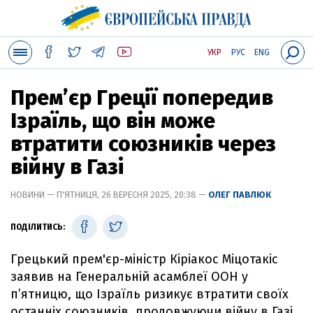
УКР
РУС
ENG
Премʼєр Греції попередив
Ізраїль, що він може
втратити союзників через
війну в Газі
НОВИНИ — П'ЯТНИЦЯ, 26 ВЕРЕСНЯ 2025, 20:38 —
ОЛЕГ ПАВЛЮК
ПОДІЛИТИСЬ:
Грецький прем'єр-міністр Кіріакос Міцотакіс
заявив на Генеральній асамблеї ООН у
пʼятницю, що Ізраїль ризикує втратити своїх
останніх союзників, продовжуючи війну в Газі.