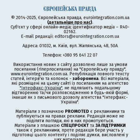
© 2014-2025, Європейська правда, eurointegration.com.ua
(
детальніше про нас
)
.
Суб'єкт у сфері онлайн-медіа; ідентифікатор медіа – R40-
02162.
E-mail редакції:
editors@eurointegration.com.ua
Адреса: 01032, м. Київ, вул. Жилянська, 48, 50А
Телефон: +380 95 641 22 07
Використання новин з сайту дозволено лише за умови
посилання (гіперпосилання) на "Європейську правду",
www.eurointegration.com.ua. Републікація повного тексту
статей, інтерв'ю та колонок -
заборонена
. Всі матеріали,
які розміщені на цьому сайті із посиланням на агентство
"Інтерфакс-Україна"
, не підлягають подальшому
відтворенню та/чи розповсюдженню в будь-якій формі,
інакше як з письмового дозволу агентства "Інтерфакс-
Україна".
Матеріали з позначкою
PROMOTED
є рекламними та
публікуються на правах реклами. Редакція може не
поділяти погляди, які в них промотуються.
Матеріали з плашкою
СПЕЦПРОЄКТ
та
ЗА ПІДТРИМКИ
також є рекламними, проте редакція бере участь у
підготовці цього контенту і поділяє думки, висловлені у
цих матеріалах.