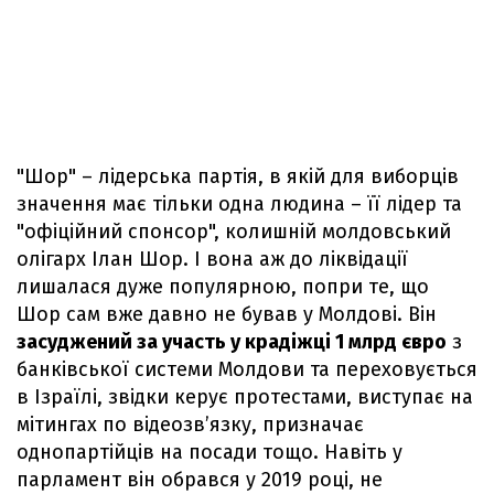
"Шор" – лідерська партія, в якій для виборців
значення має тільки одна людина – її лідер та
"офіційний спонсор", колишній молдовський
олігарх Ілан Шор. І вона аж до ліквідації
лишалася дуже популярною, попри те, що
Шор сам вже давно не бував у Молдові. Він
засуджений за участь у крадіжці 1 млрд євро
з
банківської системи Молдови та переховується
в Ізраїлі, звідки керує протестами, виступає на
мітингах по відеозв’язку, призначає
однопартійців на посади тощо. Навіть у
парламент він обрався у 2019 році, не