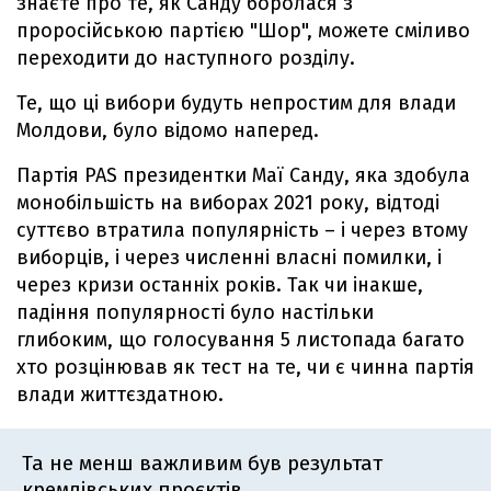
знаєте про те, як Санду боролася з
проросійською партією "Шор", можете сміливо
переходити до наступного розділу.
Те, що ці вибори будуть непростим для влади
Молдови, було відомо наперед.
Партія PAS президентки Маї Санду, яка здобула
монобільшість на виборах 2021 року, відтоді
суттєво втратила популярність – і через втому
виборців, і через численні власні помилки, і
через кризи останніх років. Так чи інакше,
падіння популярності було настільки
глибоким, що голосування 5 листопада багато
хто розцінював як тест на те, чи є чинна партія
влади життєздатною.
Та не менш важливим був результат
кремлівських проєктів.