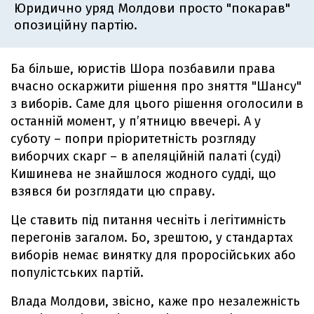
Юридично уряд Молдови просто "покарав"
опозиційну партію.
Ба більше, юристів Шора позбавили права
вчасно оскаржити рішення про зняття "Шансу"
з виборів. Саме для цього рішення оголосили в
останній момент, у п’ятницю ввечері. А у
суботу – попри пріоритетність розгляду
виборчих скарг – в апеляційній палаті (суді)
Кишинева не знайшлося жодного судді, що
взявся би розглядати цю справу.
Це ставить під питання чесніть і легітимність
перегонів загалом. Бо, зрештою, у стандартах
виборів немає винятку для проросійських або
популістських партій.
Влада Молдови, звісно, каже про незалежність