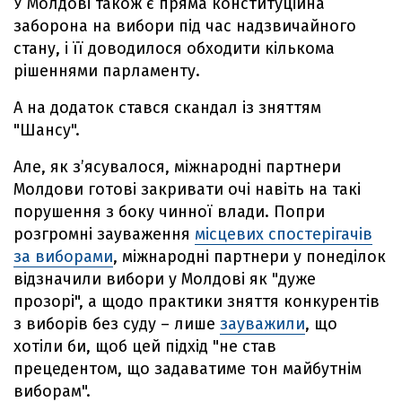
У Молдові також є пряма конституційна
заборона на вибори під час надзвичайного
стану, і її доводилося обходити кількома
рішеннями парламенту.
А на додаток стався скандал із зняттям
"Шансу".
Але, як з’ясувалося, міжнародні партнери
Молдови готові закривати очі навіть на такі
порушення з боку чинної влади. Попри
розгромні зауваження
місцевих спостерігачів
за виборами
, міжнародні партнери у понеділок
відзначили вибори у Молдові як "дуже
прозорі", а щодо практики зняття конкурентів
з виборів без суду – лише
зауважили
, що
хотіли би, щоб цей підхід "не став
прецедентом, що задаватиме тон майбутнім
виборам".