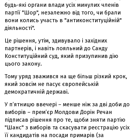
будь-які органи влади усіх минулих членів
партії "Шор", незалежно від того, чи брали
вони колись участь в "антиконституційній"
діяльності".
Це рішення, утім, здивувало і західних
партнерів, і навіть лояльний до Санду
Конституційний суд, який призупинив дію
цього закону.
Тому уряд зважився на ще більш різкий крок,
який зовсім не пасує європейській
демократичній державі.
У п’ятницю ввечері – менше ніж за дві доби до
виборів – прем’єр Молдови Дорін Речан
підписав рішення про те, щоби зняти партію
"Шанс" з виборів та скасувати реєстрацію усіх
її кандидатів на посади примарів (за