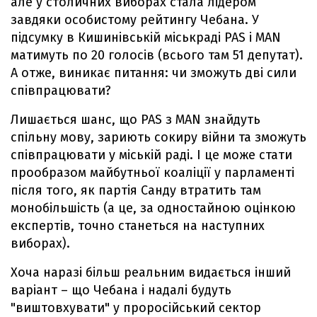
але у столичних виборах стала лідером
завдяки особистому рейтингу Чебана. У
підсумку в Кишинівській міськраді PAS і MAN
матимуть по 20 голосів (всього там 51 депутат).
А отже, виникає питання: чи зможуть дві сили
співпрацювати?
Лишається шанс, що PAS з MAN знайдуть
спільну мову, зариють сокиру війни та зможуть
співпрацювати у міській раді. І це може стати
прообразом майбутньої коаліції у парламенті
після того, як партія Санду втратить там
монобільшість (а це, за одностайною оцінкою
експертів, точно станеться на наступних
виборах).
Хоча наразі більш реальним видається інший
варіант – що Чебана і надалі будуть
"виштовхувати" у проросійський сектор