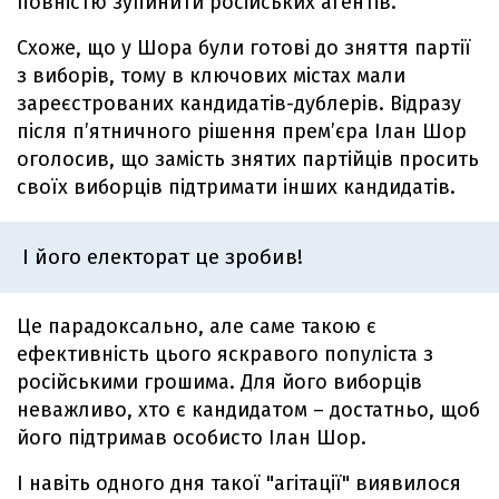
повністю зупинити російських агентів.
Схоже, що у Шора були готові до зняття партії
з виборів, тому в ключових містах мали
зареєстрованих кандидатів-дублерів. Відразу
після п’ятничного рішення прем’єра Ілан Шор
оголосив, що замість знятих партійців просить
своїх виборців підтримати інших кандидатів.
І його електорат це зробив!
Це парадоксально, але саме такою є
ефективність цього яскравого популіста з
російськими грошима. Для його виборців
неважливо, хто є кандидатом – достатньо, щоб
його підтримав особисто Ілан Шор.
І навіть одного дня такої "агітації" виявилося