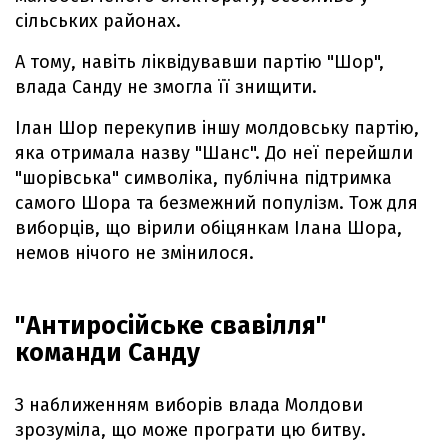
сільських районах.
А тому, навіть ліквідувавши партію "Шор",
влада Санду не змогла її знищити.
Ілан Шор перекупив іншу молдовську партію,
яка отримала назву "Шанс". До неї перейшли
"шорівська" символіка, публічна підтримка
самого Шора та безмежний популізм. Тож для
виборців, що вірили обіцянкам Ілана Шора,
немов нічого не змінилося.
"Антиросійське свавілля"
команди Санду
З наближенням виборів влада Молдови
зрозуміла, що може програти цю битву.