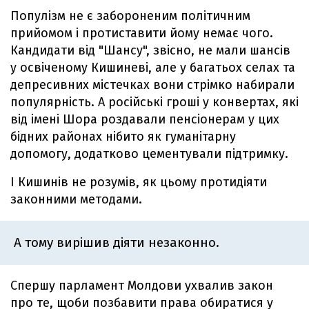
Популізм не є забороненим політичним
прийомом і протиставити йому немає чого.
Кандидати від "Шансу", звісно, не мали шансів
у освіченому Кишиневі, але у багатьох селах та
депресивних містечках вони стрімко набирали
популярність. А російські гроші у конвертах, які
від імені Шора роздавали пенсіонерам у цих
бідних районах нібито як гуманітарну
допомогу, додатково цементували підтримку.
І Кишинів не розумів, як цьому протидіяти
законними методами.
А тому вирішив діяти незаконно.
Спершу парламент Молдови ухвалив закон
про те, щоби позбавити права обиратися у