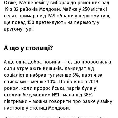
Отже, PAS переміг у виборах до районних рад
19 з 32 районів Молдови. Майже у 250 містах і
селах примара від PAS обрали у першому турі,
ще понад 150 претендують на перемогу у
другому турі.
А що у столиці?
А ще одна добра новина – те, що проросійські
сили втрачають Кишинів. Кандидат від
соціалістів набрав тут менше 5%, партія за
списками – менше 10%. Порівняно з 2019
роком, коли проросійська партія була у
столиці безумовним №1 і мала під 38%
підтримки – можна говорити про разючу зміну
настроїв у столиці Молдови.