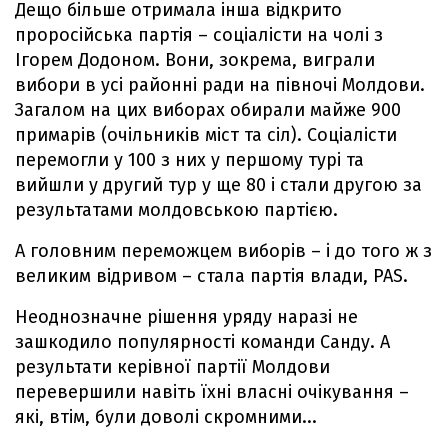
Дещо більше отримала інша відкрито
проросійська партія – соціалісти на чолі з
Ігорем Додоном. Вони, зокрема, виграли
вибори в усі районні ради на півночі Молдови.
Загалом на цих виборах обирали майже 900
примарів (очільників міст та сіл). Соціалісти
перемогли у 100 з них у першому турі та
вийшли у другий тур у ще 80 і стали другою за
результатами молдовською партією.
А головним переможцем виборів – і до того ж з
великим відривом – стала партія влади, PAS.
Неоднозначне рішення уряду наразі не
зашкодило популярності команди Санду. А
результати керівної партії Молдови
перевершили навіть їхні власні очікування –
які, втім, були доволі скромними...