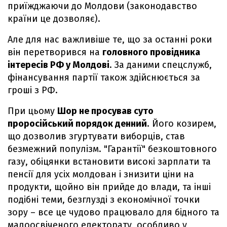
приїжджаючи до Молдови (законодавство
країни це дозволяє).
Але для нас важливіше те, що за останні роки
він перетворився на
головного провідника
інтересів РФ у Молдові
. За даними спецслужб,
фінансування партії також здійснюється за
гроші з РФ.
При цьому
Шор не просував суто
проросійський порядок денний
. Його козирем,
що дозволив згуртувати виборців, став
безмежний популізм. "Гарантії" безкоштовного
газу, обіцянки встановити високі зарплати та
пенсії для усіх молдован і знизити ціни на
продукти, щойно він прийде до влади, та інші
подібні теми, безглузді з економічної точки
зору – все це чудово працювало для бідного та
малоосвіченого електорату, особливо у