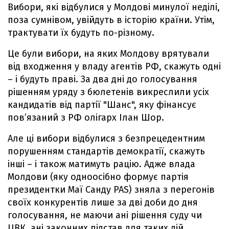
Вибори, які відбулися у Молдові минулої неділі,
поза сумнівом, увійдуть в історію країни. Утім,
трактувати їх будуть по-різному.
Це були вибори, на яких Молдову врятували
від входження у владу агентів РФ, скажуть одні
– і будуть праві. За два дні до голосування
рішенням уряду з бюлетенів викреслили усіх
кандидатів від партії "Шанс", яку фінансує
пов’язаний з РФ олігарх Ілан Шор.
Але ці вибори відбулися з безпрецедентним
порушенням стандартів демократії, скажуть
інші – і також матимуть рацію. Адже влада
Молдови (яку одноосібно формує партія
президентки Маї Санду PAS) зняла з перегонів
своїх конкурентів лише за дві доби до дня
голосування, не маючи ані рішення суду чи
ЦВК, ані законних підстав для таких дій.