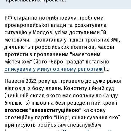
РФ старанно поглиблювала проблеми
проєвропейської влади та розхитувала
ситуацію у Молдові усіма доступними їй
методами. Пропаганда у підконтрольних ЗМІ,
діяльність проросійських політиків, масові
протести з проплаченим "наметовим
містечком" (його "ЄвроПравда" детально
описувала у минулорічному репортажі
)...
Навесні 2023 року це призвело до дуже різкої
відповіді з боку влади. Конституційний суд
(нинішній склад якого має лояльну до Санду
більшість) пішов на безпрецедентний крок і
оголосив "неконституційною"
ключову
опозиційну партію "Шор", фінансування якої
приписують російським спецслужбам