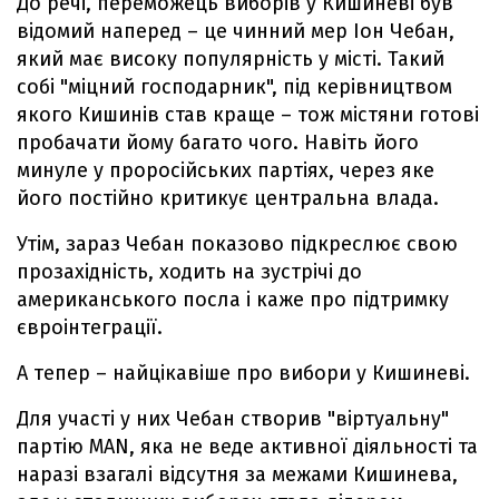
До речі, переможець виборів у Кишиневі був
відомий наперед – це чинний мер Іон Чебан,
який має високу популярність у місті. Такий
собі "міцний господарник", під керівництвом
якого Кишинів став краще – тож містяни готові
пробачати йому багато чого. Навіть його
минуле у проросійських партіях, через яке
його постійно критикує центральна влада.
Утім, зараз Чебан показово підкреслює свою
прозахідність, ходить на зустрічі до
американського посла і каже про підтримку
євроінтеграції.
А тепер – найцікавіше про вибори у Кишиневі.
Для участі у них Чебан створив "віртуальну"
партію MAN, яка не веде активної діяльності та
наразі взагалі відсутня за межами Кишинева,