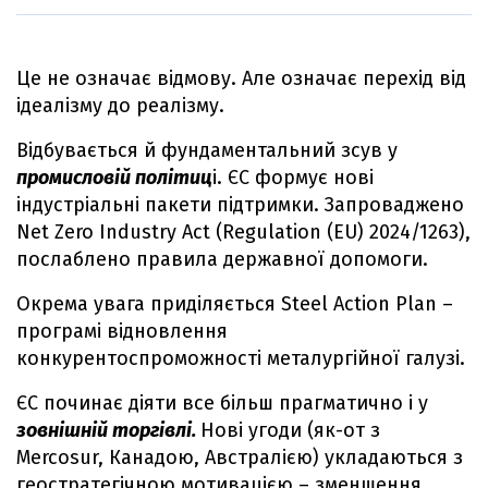
Це не означає відмову. Але означає перехід від
ідеалізму до реалізму.
Відбувається й фундаментальний зсув у
промисловій політиц
і. ЄС формує нові
індустріальні пакети підтримки. Запроваджено
Net Zero Industry Act (Regulation (EU) 2024/1263),
послаблено правила державної допомоги.
Окрема увага приділяється Steel Action Plan –
програмі відновлення
конкурентоспроможності металургійної галузі.
ЄС починає діяти все більш прагматично і у
зовнішній торгівлі.
Нові угоди (як-от з
Mercosur, Канадою, Австралією) укладаються з
геостратегічною мотивацією – зменшення