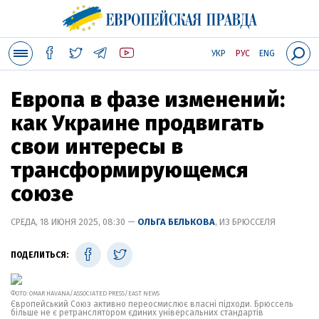
УКР
РУС
ENG
Европа в фазе изменений:
как Украине продвигать
свои интересы в
трансформирующемся
союзе
СРЕДА, 18 ИЮНЯ 2025, 08:30 —
ОЛЬГА БЕЛЬКОВА
, ИЗ БРЮССЕЛЯ
ПОДЕЛИТЬСЯ:
ФОТО: OMAR HAVANA/ASSOCIATED PRESS/EAST NEWS
Європейський Союз активно переосмислює власні підходи. Брюссель
більше не є ретранслятором єдиних універсальних стандартів