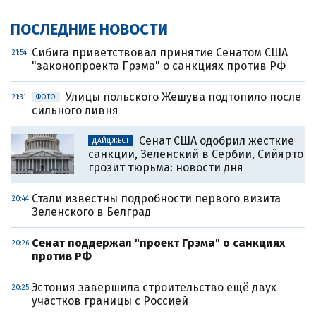
ПОСЛЕДНИЕ НОВОСТИ
Сибига приветствовал принятие Сенатом США
21:54
"законопроекта Грэма" о санкциях против РФ
Улицы польского Жешува подтопило после
21:31
ФОТО
сильного ливня
Сенат США одобрил жесткие
ДАЙДЖЕСТ
санкции, Зеленский в Сербии, Сийярто
грозит тюрьма: новости дня
Стали известны подробности первого визита
20:44
Зеленского в Белград
Сенат поддержал "проект Грэма" о санкциях
20:26
против РФ
Эстония завершила строительство ещё двух
20:25
участков границы с Россией