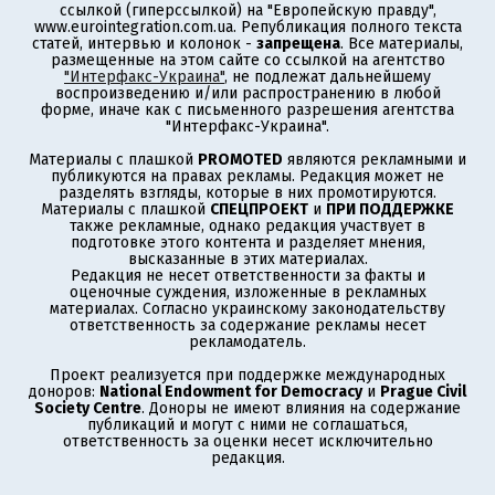
ссылкой (гиперссылкой) на "Европейскую правду",
www.eurointegration.com.ua. Републикация полного текста
статей, интервью и колонок -
запрещена
. Все материалы,
размещенные на этом сайте со ссылкой на агентство
"Интерфакс-Украина"
, не подлежат дальнейшему
воспроизведению и/или распространению в любой
форме, иначе как с письменного разрешения агентства
"Интерфакс-Украина".
Материалы с плашкой
PROMOTED
являются рекламными и
публикуются на правах рекламы. Редакция может не
разделять взгляды, которые в них промотируются.
Материалы с плашкой
СПЕЦПРОЕКТ
и
ПРИ ПОДДЕРЖКЕ
также рекламные, однако редакция участвует в
подготовке этого контента и разделяет мнения,
высказанные в этих материалах.
Редакция не несет ответственности за факты и
оценочные суждения, изложенные в рекламных
материалах. Согласно украинскому законодательству
ответственность за содержание рекламы несет
рекламодатель.
Проект реализуется при поддержке международных
доноров:
National Endowment for Democracy
и
Prague Civil
Society Centre
. Доноры не имеют влияния на содержание
публикаций и могут с ними не соглашаться,
ответственность за оценки несет исключительно
редакция.