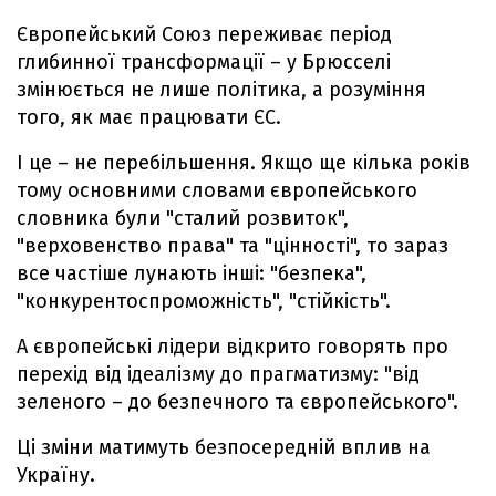
Європейський Союз переживає період
глибинної трансформації – у Брюсселі
змінюється не лише політика, а розуміння
того, як має працювати ЄС.
І це – не перебільшення. Якщо ще кілька років
тому основними словами європейського
словника були "сталий розвиток",
"верховенство права" та "цінності", то зараз
все частіше лунають інші: "безпека",
"конкурентоспроможність", "стійкість".
А європейські лідери відкрито говорять про
перехід від ідеалізму до прагматизму: "від
зеленого – до безпечного та європейського".
Ці зміни матимуть безпосередній вплив на
Україну.