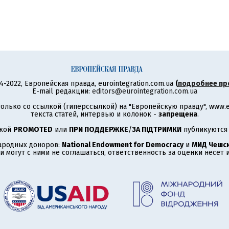
4-2022, Европейская правда, eurointegration.com.ua
(
подробнее пр
E-mail редакции:
editors@eurointegration.com.ua
олько со ссылкой (гиперссылкой) на "Европейскую правду", www.eu
текста статей, интервью и колонок -
запрещена
.
ткой
PROMOTED
или
ПРИ ПОДДЕРЖКЕ
/
ЗА ПІДТРИМКИ
публикуются 
ародных доноров:
National Endowment for Democracy
и
МИД Чешск
 могут с ними не соглашаться, ответственность за оценки несет