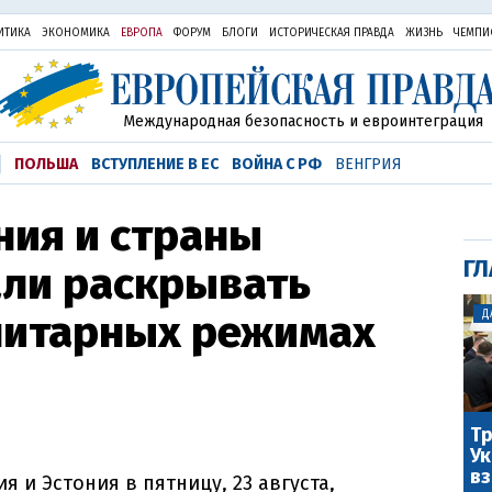
ИТИКА
ЭКОНОМИКА
ЕВРОПА
ФОРУМ
БЛОГИ
ИСТОРИЧЕСКАЯ ПРАВДА
ЖИЗНЬ
ЧЕМПИ
Международная безопасность и евроинтеграция
ПОЛЬША
ВСТУПЛЕНИЕ В ЕС
ВОЙНА С РФ
ВЕНГРИЯ
ния и страны
ГЛ
али раскрывать
алитарных режимах
Д
Тр
Ук
вз
я и Эстония в пятницу, 23 августа,