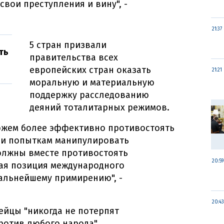
вои преступления и вину", -
21:37
5 стран призвали
ть
правительства всех
европейских стран оказать
21:21
моральную и материальную
поддержку расследованию
деяний тоталитарных режимов.
можем более эффективно противостоять
 и попыткам манипулировать
олжны вместе противостоять
20:59
дая позиция международного
альнейшему примирению", -
20:43
ейцы "никогда не потерпят
ротив любого народа".