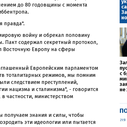
у
лением до 80 годовщины с момента
са
иббентропа.
За
но
я правда".
мировую войну и обрекал половину
. Пакт содержал секретный протокол,
 Восточную Европу на сферы
За
возглашенный Европейским парламентом
пу
с 
ртв тоталитарных режимов, мы помним
ми
 были следствием преступлений,
за
ии нацизма и сталинизма", - говорится
не
 в частности, министерством
ПО
ы получаем знания и силы, чтобы
21:51
возродить эти идеологии или пытается