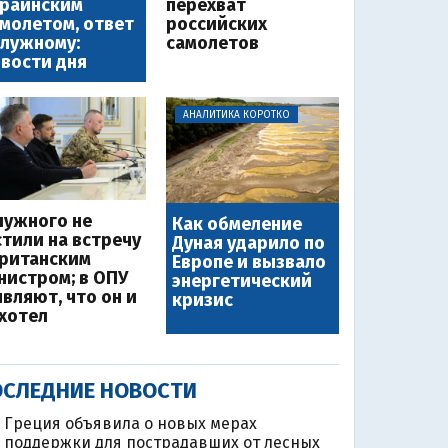
краинским
перехват
молетом, ответ
российских
лужному:
самолетов
вости дня
АНАЛИТИКА КОРОТКО
лужного не
Как обмеление
стили на встречу
Дуная ударило по
британским
Европе и вызвало
нистром; в ОПУ
энергетический
являют, что он и
кризис
 хотел
СЛЕДНИЕ НОВОСТИ
Греция объявила о новых мерах
поддержки для пострадавших от лесных