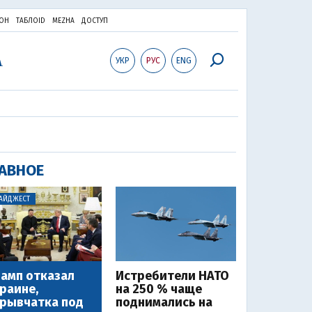
ОН
ТАБЛОID
MEZHA
ДОСТУП
УКР
РУС
ENG
АВНОЕ
АЙДЖЕСТ
амп отказал
Истребители НАТО
раине,
на 250 % чаще
рывчатка под
поднимались на