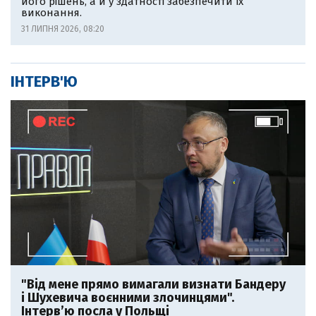
його рішень, а й у здатності забезпечити їх
виконання.
31 ЛИПНЯ 2026, 08:20
ІНТЕРВ'Ю
"Від мене прямо вимагали визнати Бандеру
і Шухевича воєнними злочинцями".
Інтерв’ю посла у Польщі