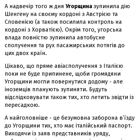
А надвечір того ж дня
Угорщина
зупинила дію
Шенгену на своєму кордоні з Австрією та
Словенією (а також посилила контроль на
кордоні з Хорватією). Окрім того, угорська
влада повністю зупинила автобусне
сполучення та рух пасажирських потягів до
цих двох країн.
Цікаво, що пряме авіасполучення з Італією
поки не буде припинене, щоби громядяни
Угорщини могли повернутися додому - але
іноземців планують зупиняти. Будуть
відслідковувати також тих, хто летить звідти із
пересадкою.
А найголовніше - це безумовна заборона в’їзду
до Угорщини тих, хто має італійський паспорт.
Виходячи із заяв представників уряду,