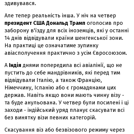
здивувався.
Але тепер реальність інша. У ніч на четвер
президент США Дональд Трамп
оголосив про
заборону в'їзду для всіх іноземців, які у останні
14 днів відвідували країни шенгенської зони.
На практиці це означатиме зупинку
авіасполучення практично з усім Євросоюзом.
А
Індія
днями попередила всі авіалінії, що не
пустить до себе мандрівників, які перед тим
відвідували Італію, а також Францію,
Німеччину, Іспанію або є громадянами цих
держав. Навіть якщо вони мають чинну візу -
та буде анульована. У четвер були посилені і ці
заходи - індійський уряд планує скасувати всі
без винятку візи певних категорій.
Скасування віз або безвізового режиму через