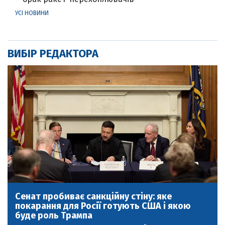
УСІ НОВИНИ
ВИБІР РЕДАКТОРА
Сенат пробиває санкційну стіну: яке
покарання для Росії готують США і якою
буде роль Трампа