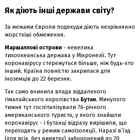
Як діють інші держави світу?
За межами Європи подекуди діють незрівнянно
жорсткіші обмеження.
Маршаллові острови
- невелика
тихоокеанська держава у Мікронезії. Тут
коронавірусу стережуться більше, ніж будь-хто
інший. Країна повністю закрилася для
іноземців до 22 березня.
Так само вчинила влада віддаленого
гімалайського королівства
Бутан
. Минулого
тижня тут госпіталізували 76-річного
американського туриста, у якого знайшли
коронавірус - і бутанці відразу вирішили, що
переходять у режим самоізоляції. Наразі в’їзд
(для всіх, без винятку) заборонений до 20