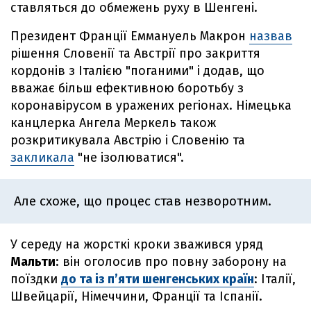
ставляться до обмежень руху в Шенгені.
Президент Франції Еммануель Макрон
назвав
рішення Словенії та Австрії про закриття
кордонів з Італією "поганими" і додав, що
вважає більш ефективною боротьбу з
коронавірусом в уражених регіонах. Німецька
канцлерка Ангела Меркель також
розкритикувала Австрію і Словенію та
закликала
"не ізолюватися".
Але схоже, що процес став незворотним.
У середу на жорсткі кроки зважився уряд
Мальти
: він оголосив про повну заборону на
поїздки
до та із п’яти шенгенських країн
: Італії,
Швейцарії, Німеччини, Франції та Іспанії.