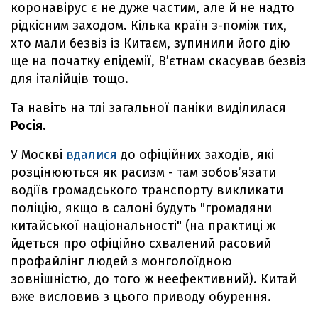
коронавірус є не дуже частим, але й не надто
рідкісним заходом. Кілька країн з-поміж тих,
хто мали безвіз із Китаєм, зупинили його дію
ще на початку епідемії, В’єтнам скасував безвіз
для італійців тощо.
Та навіть на тлі загальної паніки виділилася
Росія
.
У Москві
вдалися
до офіційних заходів, які
розцінюються як расизм - там зобов’язати
водіїв громадського транспорту викликати
поліцію, якщо в салоні будуть "громадяни
китайської національності" (на практиці ж
йдеться про офіційно схвалений расовий
профайлінг людей з монголоїдною
зовнішністю, до того ж неефективний). Китай
вже висловив з цього приводу обурення.