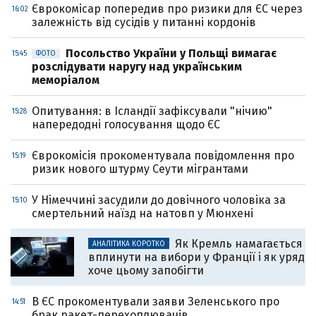
Єврокомісар попередив про ризики для ЄС через
16:02
залежність від сусідів у питанні кордонів
Посольство України у Польщі вимагає
15:45
ФОТО
розслідувати наругу над українським
меморіалом
Опитування: в Ісландії зафіксували "нічию"
15:28
напередодні голосування щодо ЄС
Єврокомісія прокоментувала повідомлення про
15:19
ризик нового штурму Сеути мігрантами
У Німеччині засудили до довічного чоловіка за
15:10
смертельний наїзд на натовп у Мюнхені
Як Кремль намагається
АНАЛІТИКА КОРОТКО
вплинути на вибори у Франції і як уряд
хоче цьому запобігти
В ЄС прокоментували заяви Зеленського про
14:51
брак ракет-перехоплювачів