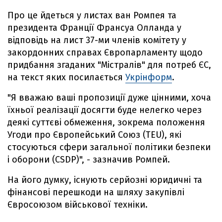
Про це йдеться у листах ван Ромпея та
президента Франції Франсуа Олланда у
відповідь на лист 37-ми членів комітету у
закордонних справах Європарламенту щодо
придбання згаданих "Містралів" для потреб ЄС,
на текст яких посилається
Укрінформ
.
"Я вважаю ваші пропозиції дуже цінними, хоча
їхньої реалізації досягти буде нелегко через
деякі суттєві обмеження, зокрема положення
Угоди про Європейський Союз (TEU), які
стосуються сфери загальної політики безпеки
і оборони (CSDP)", - зазначив Ромпей.
На його думку, існують серйозні юридичні та
фінансові перешкоди на шляху закупівлі
Євросоюзом військової техніки.