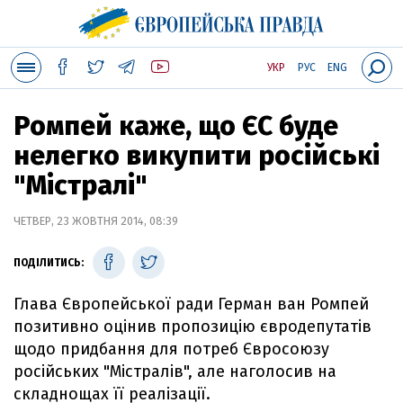
УКР
РУС
ENG
Ромпей каже, що ЄС буде
нелегко викупити російські
"Містралі"
ЧЕТВЕР, 23 ЖОВТНЯ 2014, 08:39
ПОДІЛИТИСЬ:
Глава Європейської ради Герман ван Ромпей
позитивно оцінив пропозицію євродепутатів
щодо придбання для потреб Євросоюзу
російських "Містралів", але наголосив на
складнощах її реалізації.