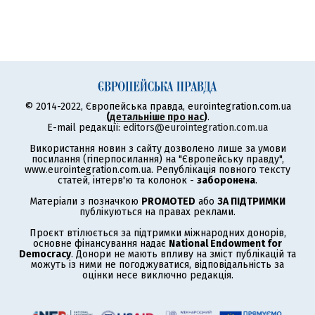
© 2014-2022, Європейська правда, eurointegration.com.ua
(
детальніше про нас
)
.
E-mail редакції:
editors@eurointegration.com.ua
Використання новин з сайту дозволено лише за умови
посилання (гіперпосилання) на "Європейську правду",
www.eurointegration.com.ua. Републікація повного тексту
статей, інтерв'ю та колонок -
заборонена
.
Матеріали з позначкою
PROMOTED
або
ЗА ПІДТРИМКИ
публікуються на правах реклами.
Проєкт втілюється за підтримки міжнародних донорів,
основне фінансування надає
National Endowment for
Democracy
. Донори не мають впливу на зміст публікацій та
можуть із ними не погоджуватися, відповідальність за
оцінки несе виключно редакція.