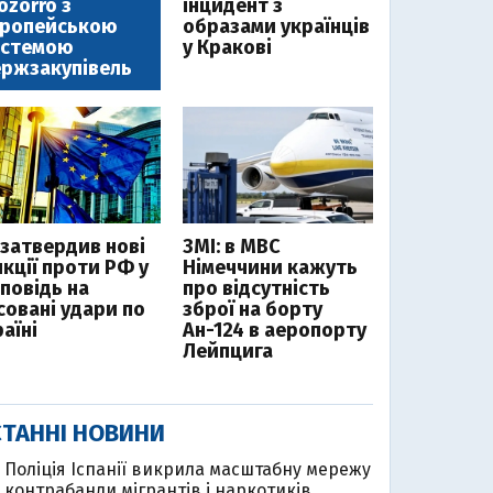
ozorro з
інцидент з
вропейською
образами українців
истемою
у Кракові
ржзакупівель
 затвердив нові
ЗМІ: в МВС
нкції проти РФ у
Німеччини кажуть
дповідь на
про відсутність
совані удари по
зброї на борту
аїні
Ан-124 в аеропорту
Лейпцига
ТАННІ НОВИНИ
Поліція Іспанії викрила масштабну мережу
контрабанди мігрантів і наркотиків