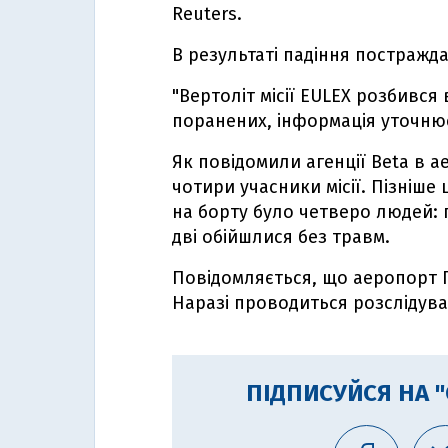
Reuters.
В результаті падіння постражда
"Вертоліт місії EULEX розбився
поранених, інформація уточнює
Як повідомили агенції Beta в а
чотири учасники місії. Пізніш
на борту було четверо людей:
дві обійшлися без травм.
Повідомляється, що аеропорт П
Наразі проводиться розслідува
ПІДПИСУЙСЯ НА 