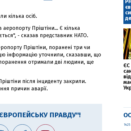
Pr
є
с
ли кілька осіб.
де
 в аеропорту Пріштіни… Є кілька
ться", - сказав представник НАТО.
еропорту Пріштіни, поранені три чи
е цю інформацію уточнили, сказавши, що
 поранення отримали дві людини, ще
ЄС
са
ві
ріштіни після інциденту закрили.
ма
Укр
ння причин аварії.
"ЄВРОПЕЙСЬКУ ПРАВДУ"!
ОС
14:25