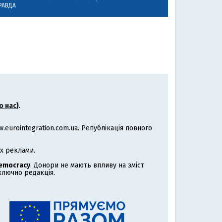
РАВДА
о нас
)
.
eurointegration.com.ua. Републікація повного
х реклами.
Democracy
. Донори не мають впливу на зміст
иключно редакція.