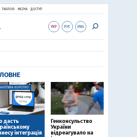
ТАБЛОID
MEZHA
ДОСТУП
УКР
РУС
ENG
ЛОВНЕ
НАЛІТИКА КОРОТКО
 дасть
Генконсульство
раїнському
України
знесу інтеграція
відреагувало на