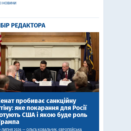
СІ НОВИНИ
БІР РЕДАКТОРА
енат пробиває санкційну
тіну: яке покарання для Росії
отують США і якою буде роль
Трампа
9 ЛИПНЯ 2026 —
ОЛЬГА КОВАЛЬЧУК
, ЄВРОПЕЙСЬКА