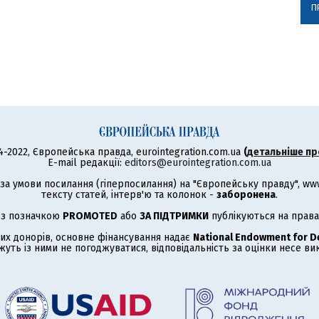
П
4-2022, Європейська правда, eurointegration.com.ua
(
детальніше пр
E-mail редакції:
editors@eurointegration.com.ua
а умови посилання (гіперпосилання) на "Європейську правду", www.
тексту статей, інтерв'ю та колонок -
заборонена
.
 з позначкою
PROMOTED
або
ЗА ПІДТРИМКИ
публікуються на права
их донорів, основне фінансування надає
National Endowment for 
жуть із ними не погоджуватися, відповідальність за оцінки несе в