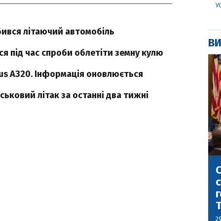
У
збився літаючий автомобіль
ВИ
 під час спроби облетіти земну кулю
bus A320. Інформація оновлюється
ськовий літак за останні два тижні
С
с
г
2