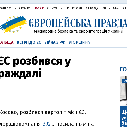
ОЛІТИКА
ЕКОНОМІКА
ЄВРОПА
ФОРУМ
БЛОГИ
ІСТОРИЧНА ПРАВДА
ЖИТТЯ
ЧЕМПІОН
Міжнародна безпека та євроінтеграція України
ОЛЬЩА
ВСТУП ДО ЄС
ВІЙНА З РФ
УГОРЩИНА
 ЄС розбився у
ГО
траждалі
А
Що
Косово, розбився вертоліт місії ЄС.
ук
бі
елерадіокомпанія
B92
з посиланням на