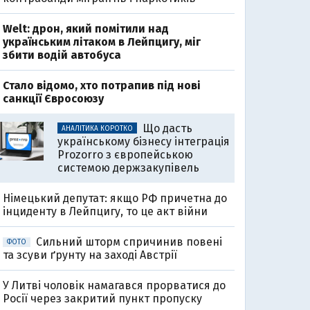
Welt: дрон, який помітили над
українським літаком в Лейпцигу, міг
збити водій автобуса
Стало відомо, хто потрапив під нові
0
санкції Євросоюзу
Що дасть
АНАЛІТИКА КОРОТКО
українському бізнесу інтеграція
Prozorro з європейською
системою держзакупівель
Німецький депутат: якщо РФ причетна до
інциденту в Лейпцигу, то це акт війни
Сильний шторм спричинив повені
ФОТО
та зсуви ґрунту на заході Австрії
У Литві чоловік намагався прорватися до
Росії через закритий пункт пропуску