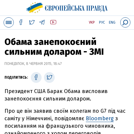
УКР
РУС
ENG
Обама занепокоєний
сильним доларом - ЗМІ
ПОНЕДІЛОК, 8 ЧЕРВНЯ 2015, 18:47
ПОДІЛИТИСЬ:
Президент США Барак Обама висловив
занепокоєння сильним доларом.
Про це він заявив своїм колегам по G7 під час
саміту у Німеччині, повідомляє
Bloomberg
з
посиланням на французького чиновника,
ознайомленого з ходом переговорів.