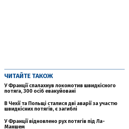
ЧИТАЙТЕ ТАКОЖ
У Франції спалахнув локомотив швидкісного
потяга, 300 осіб евакуйовані
В Чехії та Польщі сталися дві аварії за участю
швидкісних потягів, є загиблі
У Франції відновлено рух потягів під Ла-
Маншем