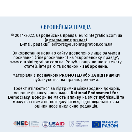
© 2014-2022, Європейська правда, eurointegration.com.ua
(
детальніше про нас
)
.
E-mail редакції:
editors@eurointegration.com.ua
Використання новин з сайту дозволено лише за умови
посилання (гіперпосилання) на "Європейську правду",
www.eurointegration.com.ua. Републікація повного тексту
статей, інтерв'ю та колонок -
заборонена
.
Матеріали з позначкою
PROMOTED
або
ЗА ПІДТРИМКИ
публікуються на правах реклами.
Проєкт втілюється за підтримки міжнародних донорів,
основне фінансування надає
National Endowment for
Democracy
. Донори не мають впливу на зміст публікацій та
можуть із ними не погоджуватися, відповідальність за
оцінки несе виключно редакція.