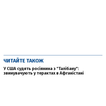
ЧИТАЙТЕ ТАКОЖ
У США судять росіянина з "Талібану":
звинувачують у терактах в Афганістані