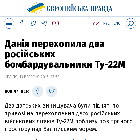
УКР
РУС
ENG
Данія перехопила два
російських
бомбардувальники Ту-22М
НЕДІЛЯ, 13 ВЕРЕСНЯ 2015, 13:59
ПОДІЛИТИСЬ:
Два датських винищувача були підняті по
тривозі на перехоплення двох російських
військових літаків Ту-22М поблизу повітряного
простору над Балтійським морем.