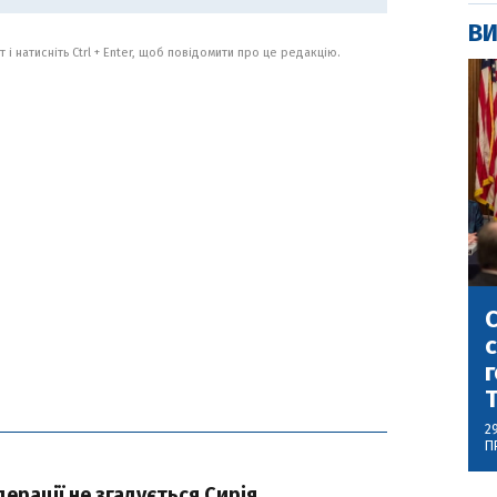
ВИ
 і натисніть Ctrl + Enter, щоб повідомити про це редакцію.
С
с
г
2
П
дерації не згадується Сирія