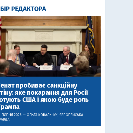
БІР РЕДАКТОРА
енат пробиває санкційну
тіну: яке покарання для Росії
отують США і якою буде роль
Трампа
9 ЛИПНЯ 2026 —
ОЛЬГА КОВАЛЬЧУК
, ЄВРОПЕЙСЬКА
РАВДА