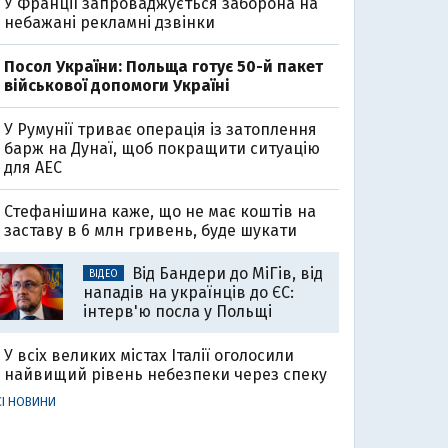
У Франції запроваджується заборона на
небажані рекламні дзвінки
Посол України: Польща готує 50-й пакет
військової допомоги Україні
У Румунії триває операція із затоплення
барж на Дунаї, щоб покращити ситуацію
для АЕС
Стефанішина каже, що не має коштів на
заставу в 6 млн гривень, буде шукати
Від Бандери до МіГів, від
ВІДЕО
нападів на українців до ЄС:
інтерв'ю посла у Польщі
У всіх великих містах Італії оголосили
найвищий рівень небезпеки через спеку
СІ НОВИНИ