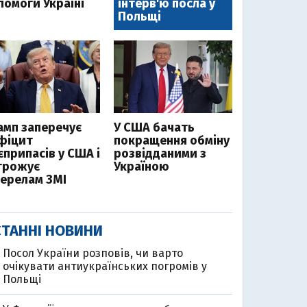
помоги Україні
інтерв'ю посла у
Польщі
амп заперечує
У США бачать
фіцит
покращення обміну
єприпасів у США і
розвідданими з
грожує
Україною
ерелам ЗМІ
ТАННІ НОВИНИ
Посол України розповів, чи варто
очікувати антиукраїнських погромів у
Польщі