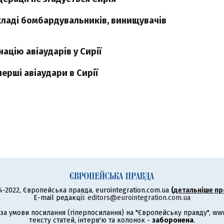
 складі бомбардувальників, винищувачів
ацію авіаударів у Сирії
ерші авіаудари в Сирії
4-2022, Європейська правда, eurointegration.com.ua
(
детальніше пр
E-mail редакції:
editors@eurointegration.com.ua
а умови посилання (гіперпосилання) на "Європейську правду", www.
тексту статей, інтерв'ю та колонок -
заборонена
.