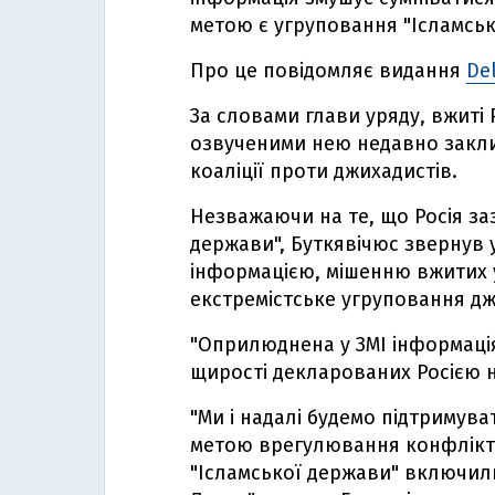
метою є угруповання "Ісламськ
Про це повідомляє видання
Del
За словами глави уряду, вжиті 
озвученими нею недавно закл
коаліції проти джихадистів.
Незважаючи на те, що Росія за
держави", Буткявічюс звернув у
інформацією, мішенню вжитих у
екстремістське угруповання дж
"Оприлюднена у ЗМІ інформація 
щирості декларованих Росією на
"Ми і надалі будемо підтримува
метою врегулювання конфлікту
"Ісламської держави" включили