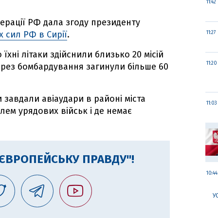
11:42
дерації РФ дала згоду президенту
 сил РФ в Сирії
.
11:27
 їхні літаки здійснили близько 20 місій
11:20
ерез бомбардування загинули більше 60
и завдали авіаудари в районі міста
11:03
лем урядових військ і де немає
"ЄВРОПЕЙСЬКУ ПРАВДУ"!
10:44
У