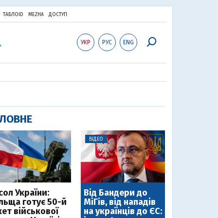
ТАБЛОID
MEZHA
ДОСТУП
УКР
РУС
ENG
ЛОВНЕ
ВІДЕО
сол України:
Від Бандери до
льща готує 50-й
МіГів, від нападів
кет військової
на українців до ЄС: