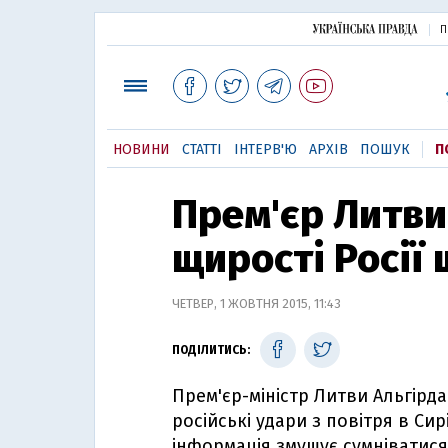
П
НОВИНИ
СТАТТІ
ІНТЕРВ'Ю
АРХІВ
ПОШУК
П
Прем'єр Литви
щирості Росії 
ЧЕТВЕР, 1 ЖОВТНЯ 2015, 11:43
ПОДІЛИТИСЬ:
Прем'єр-міністр Литви Альгірд
російські удари з повітря в Си
інформація змушує сумніватися