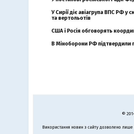
У Сирії діє авіагрупа ВПС РФ у
та вертольотів
США і Росія обговорять координ
В Міноборони РФ підтвердили п
© 201
Використання новин з сайту дозволено лише з