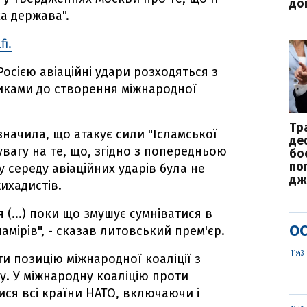
до
а держава".
fi.
Росією авіаційні удари розходяться з
иками до створення міжнародної
Тр
значила, що атакує сили "Ісламської
де
вагу на те, що, згідно з попередньою
бо
по
 середу авіаційних ударів була не
дж
ихадистів.
(...) поки що змушує сумніватися в
ОС
мірів", - сказав литовський прем'єр.
11:43
ти позицію міжнародної коаліції з
. У міжнародну коаліцію проти
ся всі країни НАТО, включаючи і