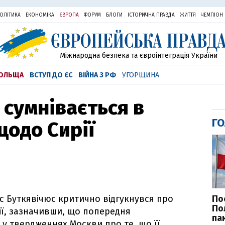
ОЛІТИКА
ЕКОНОМІКА
ЄВРОПА
ФОРУМ
БЛОГИ
ІСТОРИЧНА ПРАВДА
ЖИТТЯ
ЧЕМПІОН
Міжнародна безпека та євроінтеграція України
ОЛЬЩА
ВСТУП ДО ЄС
ВІЙНА З РФ
УГОРЩИНА
 сумнівається в
ГО
щодо Сирії
По
ас Буткявічюс критично відгукнувся про
По
рії, зазначивши, що попередня
па
 у твердженнях Москви про те, що її