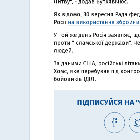
Литву", - додав Буткявічюс.
Як відомо, 30 вересня Рада фе
Росії
на використання збройних
У той же день Росія заявляє, що
проти "Ісламської держави". Ч
людей.
За даними США, російські літак
Хомс, яке перебуває під контро
бойовиків ІДІЛ.
ПІДПИСУЙСЯ НА 