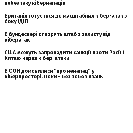
небезпеку кібернападів
Британія готується до масштабних кібер-атак з
боку ІДІЛ
В бундесвері створять штаб з захисту від
кібератак
США можуть запровадити санкції проти Росії і
Китаю через кібер-атаки
В ООН домовилися "про ненапад" у
кіберпросторі. Поки - без зобов'язань