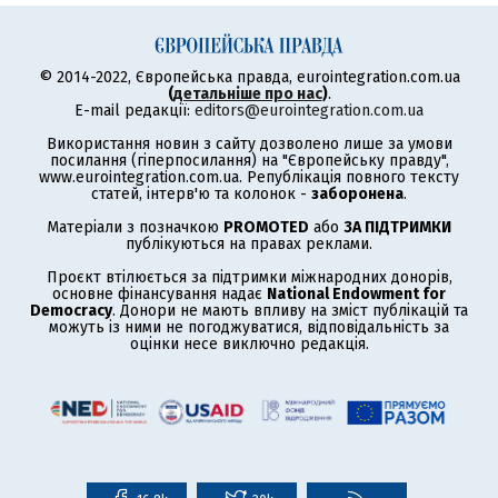
© 2014-2022, Європейська правда, eurointegration.com.ua
(
детальніше про нас
)
.
E-mail редакції:
editors@eurointegration.com.ua
Використання новин з сайту дозволено лише за умови
посилання (гіперпосилання) на "Європейську правду",
www.eurointegration.com.ua. Републікація повного тексту
статей, інтерв'ю та колонок -
заборонена
.
Матеріали з позначкою
PROMOTED
або
ЗА ПІДТРИМКИ
публікуються на правах реклами.
Проєкт втілюється за підтримки міжнародних донорів,
основне фінансування надає
National Endowment for
Democracy
. Донори не мають впливу на зміст публікацій та
можуть із ними не погоджуватися, відповідальність за
оцінки несе виключно редакція.