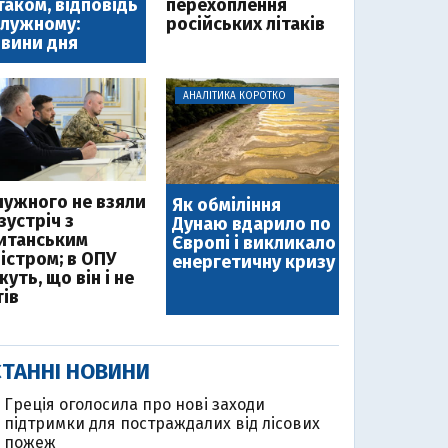
таком, відповідь
перехоплення
лужному:
російських літаків
вини дня
АНАЛІТИКА КОРОТКО
лужного не взяли
Як обміління
зустріч з
Дунаю вдарило по
итанським
Європі і викликало
ністром; в ОПУ
енергетичну кризу
уть, що він і не
тів
ТАННІ НОВИНИ
Греція оголосила про нові заходи
підтримки для постраждалих від лісових
пожеж