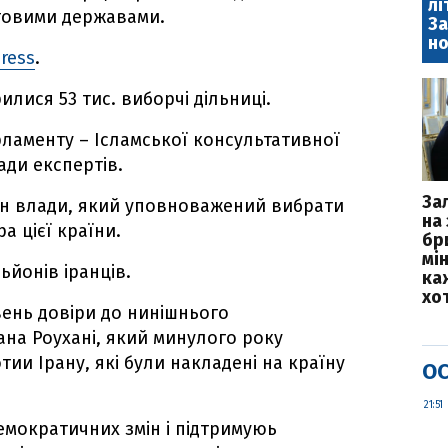
лі
ітовими державами.
За
но
ress
.
илися 53 тис. виборчі дільниці.
рламенту – Ісламської консультативної
ади експертів.
За
ган влади, який уповноважений вибрати
на 
а цієї країни.
бр
мі
ьйонів іранців.
каж
хо
вень довіри до нинішнього
на Роухані, який минулого року
тии Ірану, які були накладені на країну
ОС
21:51
демократичних змін і підтримуюь