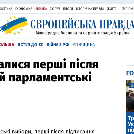
ОЛІТИКА
ЕКОНОМІКА
ЄВРОПА
ФОРУМ
БЛОГИ
ІСТОРИЧНА ПРАВДА
ЖИТТЯ
ЧЕМПІОН
Міжнародна безпека та євроінтеграція України
ОЛЬЩА
ВСТУП ДО ЄС
ВІЙНА З РФ
УГОРЩИНА
алися перші після
ГО
ій парламентські
Д
Тр
Ук
пі
ські вибори, перші після підписання