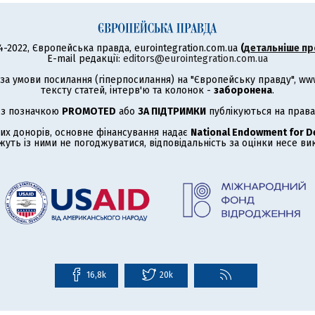
4-2022, Європейська правда, eurointegration.com.ua
(
детальніше пр
E-mail редакції:
editors@eurointegration.com.ua
а умови посилання (гіперпосилання) на "Європейську правду", www.
тексту статей, інтерв'ю та колонок -
заборонена
.
 з позначкою
PROMOTED
або
ЗА ПІДТРИМКИ
публікуються на права
их донорів, основне фінансування надає
National Endowment for 
жуть із ними не погоджуватися, відповідальність за оцінки несе в
16,8k
20k