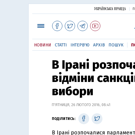
П
НОВИНИ
СТАТТІ
ІНТЕРВ'Ю
АРХІВ
ПОШУК
П
В Ірані розпоч
відміни санкц
вибори
П'ЯТНИЦЯ, 26 ЛЮТОГО 2016, 08:41
ПОДІЛИТИСЬ:
В Ірані розпочалися парламент