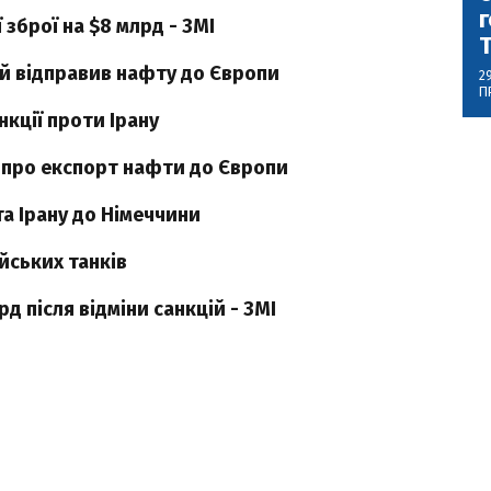
г
 зброї на $8 млрд - ЗМІ
ій відправив нафту до Європи
2
П
нкції проти Ірану
 про експорт нафти до Європи
а Ірану до Німеччини
йських танків
д після відміни санкцій - ЗМІ