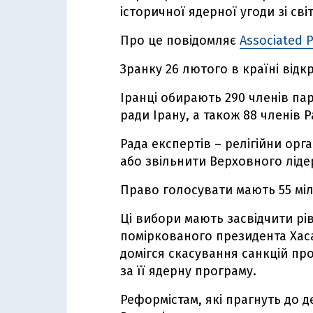
історичної ядерної угоди зі св
Про це повідомляє
Associated P
Зранку 26 лютого в країні відкр
Іранці обирають 290 членів па
ради Ірану, а також 88 членів Р
Рада експертів – релігійни ор
або звільнити Верховного лідер
Право голосувати мають 55 міл
Ці вибори мають засвідчити рі
поміркованого президента Хаса
домігся скасування санкцій про
за її ядерну програму.
Реформістам, які прагнуть до 