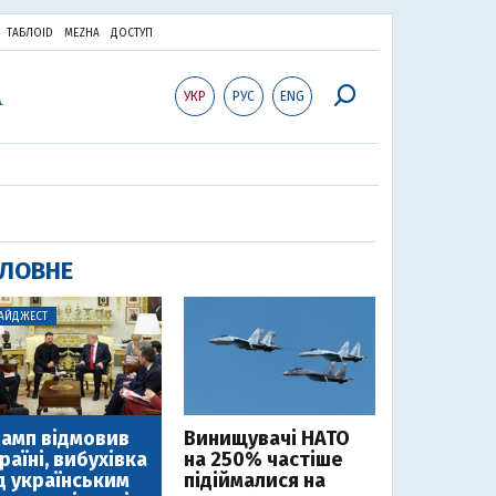
ТАБЛОID
MEZHA
ДОСТУП
УКР
РУС
ENG
ЛОВНЕ
АЙДЖЕСТ
амп відмовив
Винищувачі НАТО
раїні, вибухівка
на 250% частіше
д українським
підіймалися на