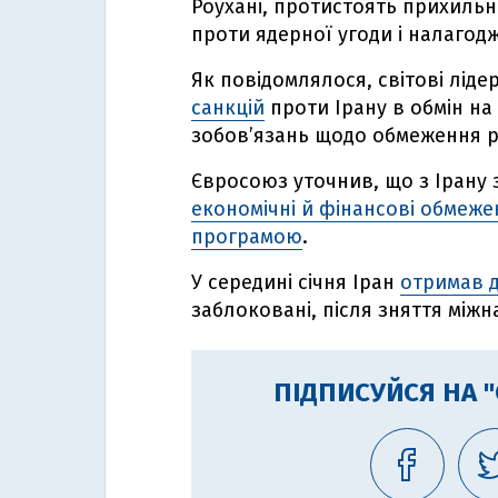
Роухані, протистоять прихильн
проти ядерної угоди і налагод
Як повідомлялося, світові лід
санкцій
проти Ірану в обмін на
зобовʼязань щодо обмеження р
Євросоюз уточнив, що з Ірану з
економічні й фінансові обмежен
програмою
.
У середині січня Іран
отримав д
заблоковані, після зняття між
ПІДПИСУЙСЯ НА 