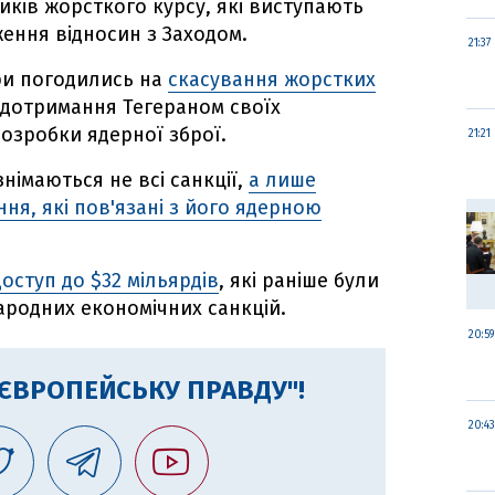
иків жорсткого курсу, які виступають
ження відносин з Заходом.
21:37
ери погодились на
скасування жорстких
 дотримання Тегераном своїх
озробки ядерної зброї.
21:21
німаються не всі санкції,
а лише
ня, які пов'язані з його ядерною
оступ до $32 мільярдів
, які раніше були
народних економічних санкцій.
20:59
"ЄВРОПЕЙСЬКУ ПРАВДУ"!
20:43