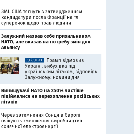
ЗМІ: США тягнуть з затвердженням
кандидатури посла Франції на тлі
суперечок щодо прав людини
Залужний назвав себе прихильником
НАТО, але вказав на потребу змін для
Альянсу
Трамп відмовив
ДАЙДЖЕСТ
Україні, вибухівка під
українським літаком, відповідь
Залужному: новини дня
Винищувачі НАТО на 250% частіше
підіймалися на перехоплення російських
літаків
Через затемнення Сонця в Європі
очікують зменшення виробництва
сонячної електроенергії