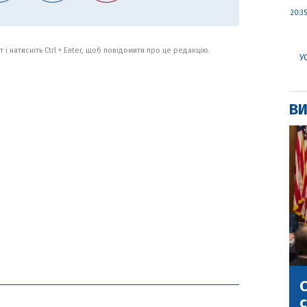
20:35
 і натисніть Ctrl + Enter, щоб повідомити про це редакцію.
У
ВИ
С
с