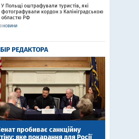
У Польщі оштрафували туристів, які
фотографували кордон з Калініградською
областю РФ
СІ НОВИНИ
БІР РЕДАКТОРА
енат пробиває санкційну
тіну: яке покарання для Росії