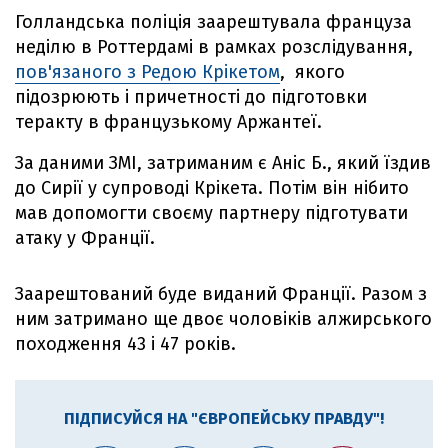
Голландська поліція заарештувала француза
неділю в Роттердамі в рамках розслідування,
пов'язаного з Редою Крікетом
, якого
підозрюють і причетності до підготовки
теракту в французькому Аржантеї.
За даними ЗМІ, затриманим є Аніс Б., який їздив
до Сирії у супроводі Крікета. Потім він нібито
мав допомогти своєму партнеру підготувати
атаку у Франції.
Заарештований буде виданий Франції. Разом з
ним затримано ще двоє чоловіків алжирського
походження 43 і 47 років.
ПІДПИСУЙСЯ НА "ЄВРОПЕЙСЬКУ ПРАВДУ"!