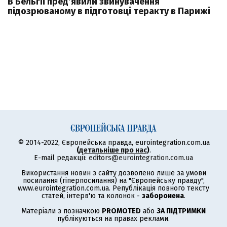
В Бельгії пред’явили звинувачення
підозрюваному в підготовці теракту в Парижі
© 2014-2022, Європейська правда, eurointegration.com.ua
(
детальніше про нас
)
.
E-mail редакції:
editors@eurointegration.com.ua
Використання новин з сайту дозволено лише за умови
посилання (гіперпосилання) на "Європейську правду",
www.eurointegration.com.ua. Републікація повного тексту
статей, інтерв'ю та колонок -
заборонена
.
Матеріали з позначкою
PROMOTED
або
ЗА ПІДТРИМКИ
публікуються на правах реклами.