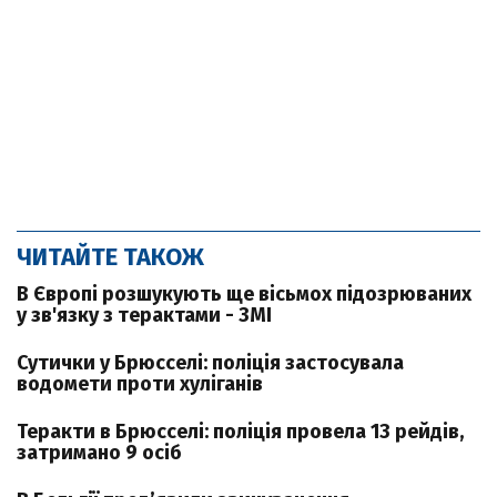
ЧИТАЙТЕ ТАКОЖ
В Європі розшукують ще вісьмох підозрюваних
у зв'язку з терактами - ЗМІ
Сутички у Брюсселі: поліція застосувала
водомети проти хуліганів
Теракти в Брюсселі: поліція провела 13 рейдів,
затримано 9 осіб