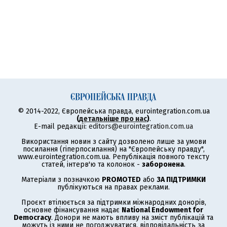
© 2014-2022, Європейська правда, eurointegration.com.ua
(
детальніше про нас
)
.
E-mail редакції:
editors@eurointegration.com.ua
Використання новин з сайту дозволено лише за умови
посилання (гіперпосилання) на "Європейську правду",
www.eurointegration.com.ua. Републікація повного тексту
статей, інтерв'ю та колонок -
заборонена
.
Матеріали з позначкою
PROMOTED
або
ЗА ПІДТРИМКИ
публікуються на правах реклами.
Проєкт втілюється за підтримки міжнародних донорів,
основне фінансування надає
National Endowment for
Democracy
. Донори не мають впливу на зміст публікацій та
можуть із ними не погоджуватися, відповідальність за