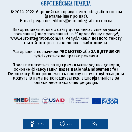
© 2014-2022, Європейська правда, eurointegration.com.ua
(
детальніше про нас
)
.
E-mail редакції:
editors@eurointegration.com.ua
Використання новин з сайту дозволено лише за умови
посилання (гіперпосилання) на "Європейську правду",
www.eurointegration.com.ua. Републікація повного тексту
статей, інтерв'ю та колонок -
заборонена
.
Матеріали з позначкою
PROMOTED
або
ЗА ПІДТРИМКИ
публікуються на правах реклами.
Проєкт втілюється за підтримки міжнародних донорів,
основне фінансування надає
National Endowment for
Democracy
. Донори не мають впливу на зміст публікацій та
можуть із ними не погоджуватися, відповідальність за
оцінки несе виключно редакція.
16,8k
20k