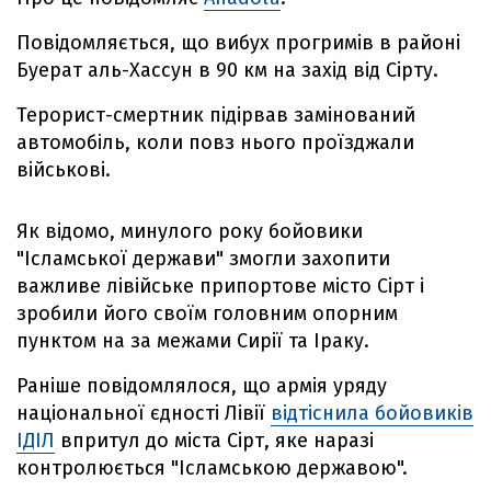
Повідомляється, що вибух прогримів в районі
Буерат аль-Хассун в 90 км на захід від Сірту.
Терорист-смертник підірвав замінований
автомобіль, коли повз нього проїзджали
військові.
Як відомо, минулого року бойовики
"Ісламської держави" змогли захопити
важливе лівійське припортове місто Сірт і
зробили його своїм головним опорним
пунктом на за межами Сирії та Іраку.
Раніше повідомлялося, що армія уряду
національної єдності Лівії
відтіснила бойовиків
ІДІЛ
впритул до міста Сірт, яке наразі
контролюється "Ісламською державою".