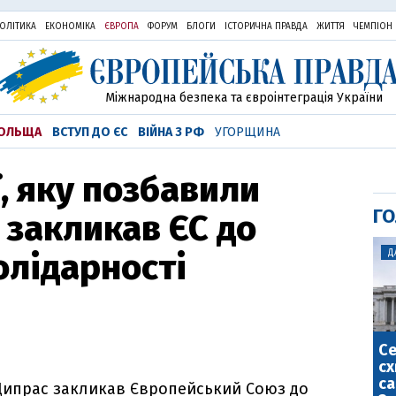
ОЛІТИКА
ЕКОНОМІКА
ЄВРОПА
ФОРУМ
БЛОГИ
ІСТОРИЧНА ПРАВДА
ЖИТТЯ
ЧЕМПІОН
Міжнародна безпека та євроінтеграція України
ОЛЬЩА
ВСТУП ДО ЄС
ВІЙНА З РФ
УГОРЩИНА
, яку позбавили
ГО
 закликав ЄС до
олідарності
Д
С
сх
са
с Ципрас закликав Європейський Союз до