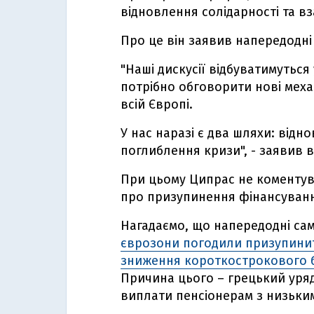
відновлення солідарності та в
Про це він заявив напередодні 
"Наші дискусії відбуватимуться
потрібно обговорити нові меха
всій Європі.
У нас наразі є два шляхи: відно
поглиблення кризи", - заявив в
При цьому Ципрас не коментув
про призупинення фінансуван
Нагадаємо, що напередодні сам
єврозони погодили призупинит
зниження короткострокового б
Причина цього – грецький уряд
виплати пенсіонерам з низьким