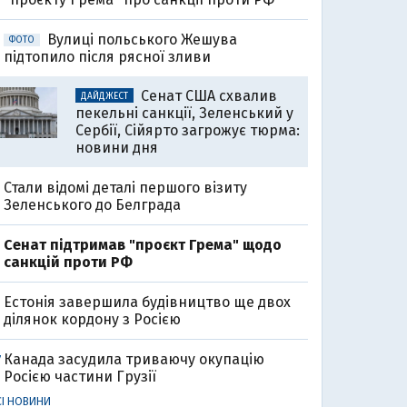
Вулиці польського Жешува
ФОТО
підтопило після рясної зливи
Сенат США схвалив
ДАЙДЖЕСТ
пекельні санкції, Зеленський у
Сербії, Сійярто загрожує тюрма:
новини дня
Стали відомі деталі першого візиту
Зеленського до Белграда
Cенат підтримав "проєкт Грема" щодо
санкцій проти РФ
Естонія завершила будівництво ще двох
ділянок кордону з Росією
Канада засудила триваючу окупацію
7
Росією частини Грузії
СІ НОВИНИ