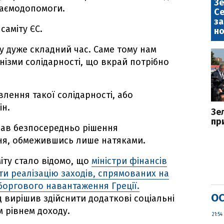
Зе
заємодопомоги.
Се
за
саміту ЄС.
но
 у дуже складний час. Саме тому нам
нізми солідарності, що вкрай потрібно
влення такої солідарності, або
ін.
Зе
пр
ав безпосередньо рішення
ня, обмежившись лише натяками.
іту стало відомо, що
міністри фінансів
и реалізацію заходів, спрямованих на
оргового навантаження Греції.
ОС
 вирішив здійснити додаткові соціальні
 рівнем доходу.
21:54