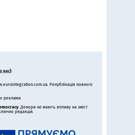
о нас
)
.
eurointegration.com.ua. Републікація повного
х реклами.
Democracy
. Донори не мають впливу на зміст
иключно редакція.