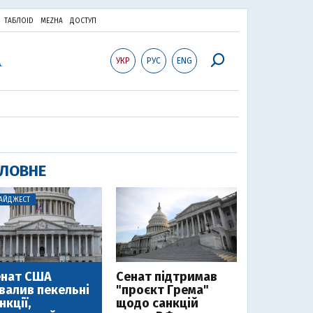
ТАБЛОID
MEZHA
ДОСТУП
УКР
РУС
ENG
ЛОВНЕ
АЙДЖЕСТ
енат США
Cенат підтримав
валив пекельні
"проєкт Грема"
нкції,
щодо санкцій