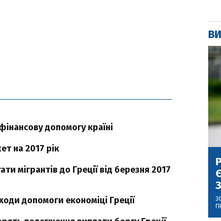
ВИ
фінансову допомогу країні
ет на 2017 рік
Р
ти мігрантів до Греції від березня 2017
Є
З
ходи допомоги економіці Греції
3
П