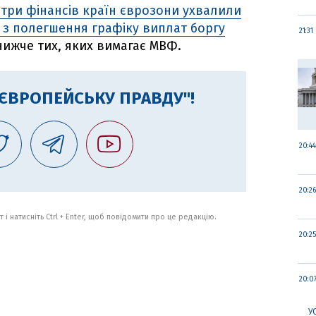
стри фінансів країн єврозони ухвалили
з полегшення графіку виплат боргу
21:31
 нижче тих, яких вимагає МВФ.
"ЄВРОПЕЙСЬКУ ПРАВДУ"!
20:44
20:26
 і натисніть Ctrl + Enter, щоб повідомити про це редакцію.
20:25
20:0
У