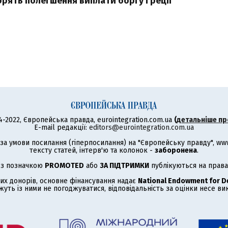
орять полегшення виплати боргу Греції
4-2022, Європейська правда, eurointegration.com.ua
(
детальніше пр
E-mail редакції:
editors@eurointegration.com.ua
а умови посилання (гіперпосилання) на "Європейську правду", www.
тексту статей, інтерв'ю та колонок -
заборонена
.
 з позначкою
PROMOTED
або
ЗА ПІДТРИМКИ
публікуються на права
их донорів, основне фінансування надає
National Endowment for 
жуть із ними не погоджуватися, відповідальність за оцінки несе в