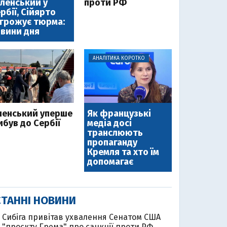
ленський у
проти РФ
рбії, Сійярто
грожує тюрма:
вини дня
АНАЛІТИКА КОРОТКО
ленський уперше
Як французькі
ибув до Сербії
медіа досі
транслюють
пропаганду
Кремля та хто їм
допомагає
ТАННІ НОВИНИ
Cибіга привітав ухвалення Сенатом США
"проєкту Грема" про санкції проти РФ