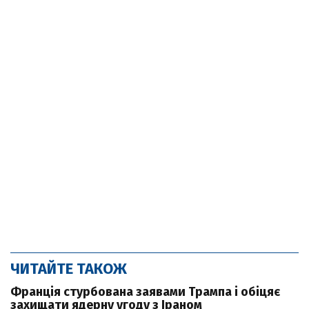
ЧИТАЙТЕ ТАКОЖ
Франція стурбована заявами Трампа і обіцяє
захищати ядерну угоду з Іраном